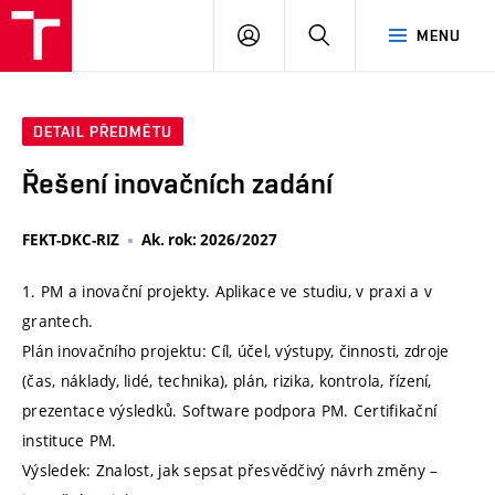
VUT
PŘIHLÁSIT
HLEDAT
MENU
SE
DETAIL PŘEDMĚTU
Řešení inovačních zadání
FEKT-DKC-RIZ
Ak. rok: 2026/2027
1. PM a inovační projekty. Aplikace ve studiu, v praxi a v
grantech.
Plán inovačního projektu: Cíl, účel, výstupy, činnosti, zdroje
(čas, náklady, lidé, technika), plán, rizika, kontrola, řízení,
prezentace výsledků. Software podpora PM. Certifikační
instituce PM.
Výsledek: Znalost, jak sepsat přesvědčivý návrh změny –