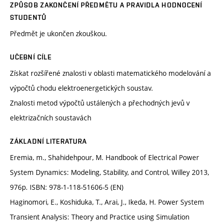
ZPŮSOB ZAKONČENÍ PŘEDMĚTU A PRAVIDLA HODNOCENÍ
STUDENTŮ
Předmět je ukončen zkouškou.
UČEBNÍ CÍLE
Získat rozšířené znalosti v oblasti matematického modelování a
výpočtů chodu elektroenergetických soustav.
Znalosti metod výpočtů ustálených a přechodných jevů v
elektrizačních soustavách
ZÁKLADNÍ LITERATURA
Eremia, m., Shahidehpour, M. Handbook of Electrical Power
System Dynamics: Modeling, Stability, and Control, Willey 2013,
976p. ISBN: 978-1-118-51606-5 (EN)
Haginomori, E., Koshiduka, T., Arai, J., Ikeda, H. Power System
Transient Analysis: Theory and Practice using Simulation