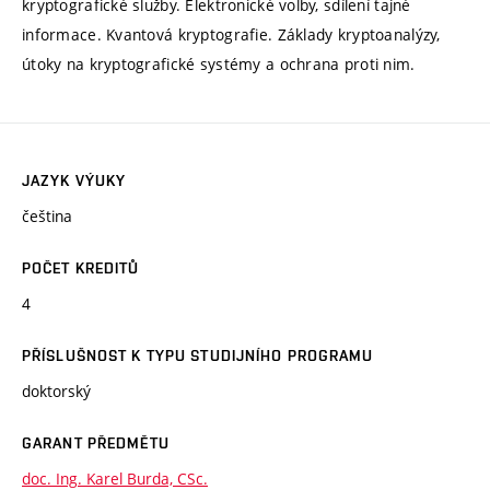
kryptografické služby. Elektronické volby, sdílení tajné
informace. Kvantová kryptografie. Základy kryptoanalýzy,
útoky na kryptografické systémy a ochrana proti nim.
JAZYK VÝUKY
čeština
POČET KREDITŮ
4
PŘÍSLUŠNOST K TYPU STUDIJNÍHO PROGRAMU
doktorský
GARANT PŘEDMĚTU
doc. Ing. Karel Burda, CSc.