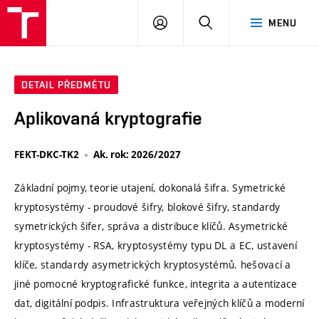
VUT
PŘIHLÁSIT
HLEDAT
MENU
SE
DETAIL PŘEDMĚTU
Aplikovaná kryptografie
FEKT-DKC-TK2
Ak. rok: 2026/2027
Základní pojmy, teorie utajení, dokonalá šifra. Symetrické
kryptosystémy - proudové šifry, blokové šifry, standardy
symetrických šifer, správa a distribuce klíčů. Asymetrické
kryptosystémy - RSA, kryptosystémy typu DL a EC, ustavení
klíče, standardy asymetrických kryptosystémů. hešovací a
jiné pomocné kryptografické funkce, integrita a autentizace
dat, digitální podpis. Infrastruktura veřejných klíčů a moderní