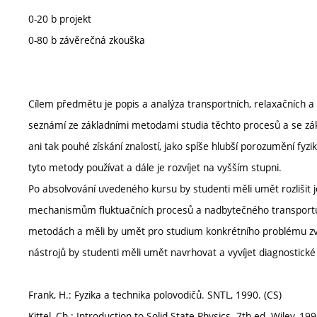
0-20 b projekt
0-80 b závěrečná zkouška
Cílem předmětu je popis a analýza transportních, relaxačních 
seznámí ze základními metodami studia těchto procesů a se z
ani tak pouhé získání znalostí, jako spíše hlubší porozumění fyz
tyto metody používat a dále je rozvíjet na vyšším stupni.
Po absolvování uvedeného kursu by studenti měli umět rozlišit j
mechanismům fluktuačních procesů a nadbytečného transportu n
metodách a měli by umět pro studium konkrétního problému zvol
nástrojů by studenti měli umět navrhovat a vyvíjet diagnostické
Frank, H.: Fyzika a technika polovodičů. SNTL, 1990. (CS)
Kittel, Ch.: Introduction to Solid State Physics. 7th ed. Wiley, 199