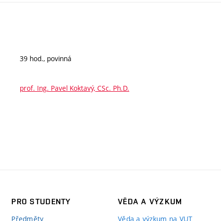
39 hod., povinná
prof. Ing. Pavel Koktavý, CSc. Ph.D.
PRO STUDENTY
VĚDA A VÝZKUM
Předměty
Věda a výzkum na VUT