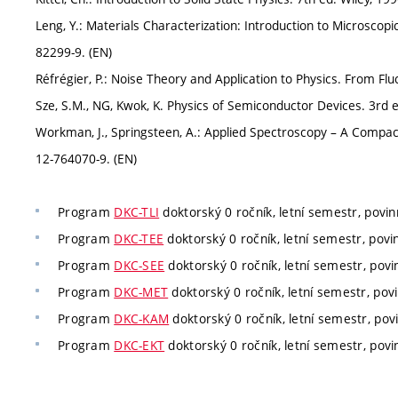
Leng, Y.: Materials Characterization: Introduction to Microscop
82299-9. (EN)
Réfrégier, P.: Noise Theory and Application to Physics. From Flu
Sze, S.M., NG, Kwok, K. Physics of Semiconductor Devices. 3rd ed
Workman, J., Springsteen, A.: Applied Spectroscopy – A Compact 
12-764070-9. (EN)
Program
DKC-TLI
doktorský 0 ročník, letní semestr, povin
Program
DKC-TEE
doktorský 0 ročník, letní semestr, povin
Program
DKC-SEE
doktorský 0 ročník, letní semestr, povi
Program
DKC-MET
doktorský 0 ročník, letní semestr, povi
Program
DKC-KAM
doktorský 0 ročník, letní semestr, povi
Program
DKC-EKT
doktorský 0 ročník, letní semestr, povi