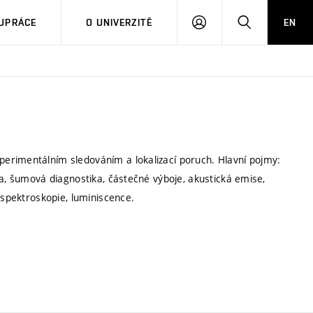
PŘIHLÁSIT
HLEDAT
UPRÁCE
O UNIVERZITĚ
EN
SE
erimentálním sledováním a lokalizací poruch. Hlavní pojmy:
ka, šumová diagnostika, částečné výboje, akustická emise,
 spektroskopie, luminiscence.