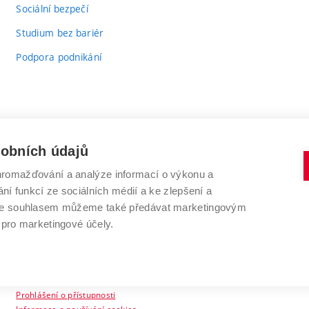
odkaz)
Sociální bezpečí
Studium bez bariér
Podpora podnikání
sobních údajů
romažďování a analýze informací o výkonu a
VYSOKÉ UČENÍ TECHNICKÉ V BRNĚ
ní funkcí ze sociálních médií a ke zlepšení a
Antonínská 548/1
www.vut.cz
 Se souhlasem můžeme také předávat marketingovým
602 00 Brno
vut@vutbr.cz
 pro marketingové účely.
Prohlášení o přístupnosti
Informace o používání cookies