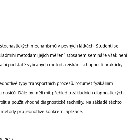
a stochastických mechanismů v pevných látkách. Studenti se
ákladmíni metodami jejich měření. Obsahem semináře však není
ikální podstatě vybraných metod a získání schopnosti prakticky
ednotlivé typy transportních procesů, rozumět fyzikálním
osičů. Dále by měli mít přehled o základních diagnostických
it a použít vhodné diagnostické techniky. Na základě těchto
 metody pro jednotlivé konkrétní aplikace.
6. (EN)