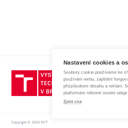
Nastavení cookies a o
Soubory cookie používáme ke sh
Vysoké
používání webu, zajištění fungová
učení
přizpůsobení obsahu a reklam.
technické
platformám některé osobní údaje
v
Brně
Zjistit více
Copyright © 2026 VUT