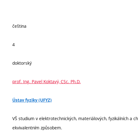
čeština
4
doktorský
prof. Ing. Pavel Koktavý, CSc. Ph.D.
Ústav fyziky (UFYZ)
VŠ studium v elektrotechnických, materiálových, fyzikálních a 
ekvivalentním způsobem.