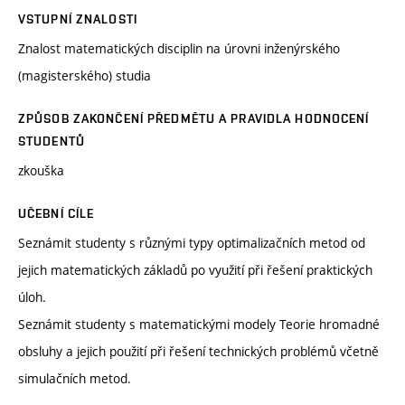
VSTUPNÍ ZNALOSTI
Znalost matematických disciplin na úrovni inženýrského
(magisterského) studia
ZPŮSOB ZAKONČENÍ PŘEDMĚTU A PRAVIDLA HODNOCENÍ
STUDENTŮ
zkouška
UČEBNÍ CÍLE
Seznámit studenty s různými typy optimalizačních metod od
jejich matematických základů po využití při řešení praktických
úloh.
Seznámit studenty s matematickými modely Teorie hromadné
obsluhy a jejich použití při řešení technických problémů včetně
simulačních metod.