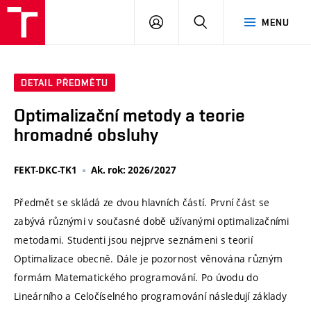
VUT
PŘIHLÁSIT
HLEDAT
MENU
SE
DETAIL PŘEDMĚTU
Optimalizační metody a teorie
hromadné obsluhy
FEKT-DKC-TK1
Ak. rok: 2026/2027
Předmět se skládá ze dvou hlavních částí. První část se
zabývá různými v současné době užívanými optimalizačními
metodami. Studenti jsou nejprve seznámeni s teorií
Optimalizace obecně. Dále je pozornost věnována různým
formám Matematického programování. Po úvodu do
Lineárního a Celočíselného programování následují základy