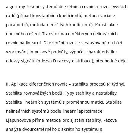
algoritmy řešení systémů diskrétních rovnic a rovnic vyšších
řádů (případ konstantních koeficientů, metoda variace
parametrů, metoda neurčitých koeficientů). Konstrukce
obecného řešení. Transformace některých nelineárních
rovnic na lineární. Diferenční rovnice sestavované na bází
vzorkování, impulsové podněty, výpočet charakteristik z
odezvy signálu (odezva Diracovy distribuce), přechodné děje.
II. Aplikace diferenčních rovnic – stabilita procesů (4 týdny).
Stabilita rovnovážných bodů. Typy stability a nestability.
Stabilita lineárních systémů s proměnnou maticí. Stabilita
nelineárních systémů podle lineární aproximace.
Ljapunovova přímá metoda pro zjištění stability. Fázová
analýza dvourozměrného diskrétního systému s