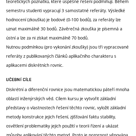
teoretických poznatků, které úspěšné řešení podmiňují. Během
semestru studenti vypracují 3 samostatné referáty. Výsledké
hodnocení (zkouška) je bodové (0-100 bodů), za referáty lze
uznat maximálně 30 bodů. Závěrečná zkouška je písemná a
ústní a lze za ni získat maximálně 70 bodů.
Nutnou podmínkou (pro vykonání zkoušky) jsou tři vypracované
referáty z publikovaných článků aplikačního charakteru s
aplikacemi diskrétních rovnic.
UČEBNÍ CÍLE
Diskrétní a diferenční rovnice jsou matematickou páteří mnoha
oblastí inženýrských věd. Cílem kursu je vytvořit základní
představy o vlastnostech řešení těchto rovnic, vyložit základní
metody konstrukce jejich řešení, zjišťování faktu stability,
osvětlení problematiky jejich použití v teorii řízení a ukázat
způsoby aplikování těchto metod. Proto je pozornost věnována