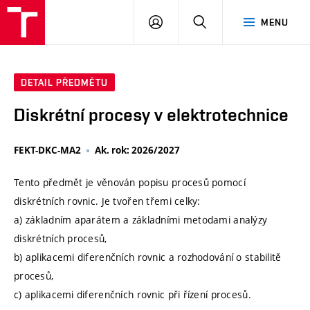
VUT
PŘIHLÁSIT
HLEDAT
MENU
SE
DETAIL PŘEDMĚTU
Diskrétní procesy v elektrotechnice
FEKT-DKC-MA2
Ak. rok: 2026/2027
Tento předmět je věnován popisu procesů pomocí
diskrétních rovnic. Je tvořen třemi celky:
a) základním aparátem a základními metodami analýzy
diskrétních procesů,
b) aplikacemi diferenčních rovnic a rozhodování o stabilitě
procesů,
c) aplikacemi diferenčních rovnic při řízení procesů.