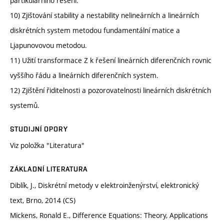
partikulárního řešení.
10) Zjištování stability a nestability nelineárních a lineárních
diskrétních system metodou fundamentální matice a
Ljapunovovou metodou.
11) Užití transformace Z k řešení lineárních diferenčních rovnic
vyššího řádu a lineárních diferenčních system.
12) Zjištění řiditelnosti a pozorovatelnosti lineárních diskrétních
systemů.
STUDIJNÍ OPORY
Viz položka "Literatura"
ZÁKLADNÍ LITERATURA
Diblík, J., Diskrétní metody v elektroinženýrství, elektronický
text, Brno, 2014 (CS)
Mickens, Ronald E., Difference Equations: Theory, Applications