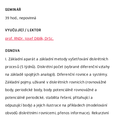
SEMINÁŘ
39 hod., nepovinná
VYUČUJÍCÍ / LEKTOR
prof. RNDr. Josef Diblík, DrSc.
OSNOVA
I. Základní aparát a základní metody vyšetřování diskrétních
procesů (5 týdnů). Diskrétní počet (vybrané diferenční vztahy
na základě spojitých analogií). Diferenční rovnice a systémy.
Základní pojmy, užívané v diskrétních rovnicích (rovnovážné
body, periodické body, body potenciálně rovnovážné a
potenciálně periodické, stabilita řešení, přitahující a
odpuzující body) a jejich ilustrace na příkladech (modelování
obvodů diskrétními rovnicemi, přenos informace). Rekurzivní