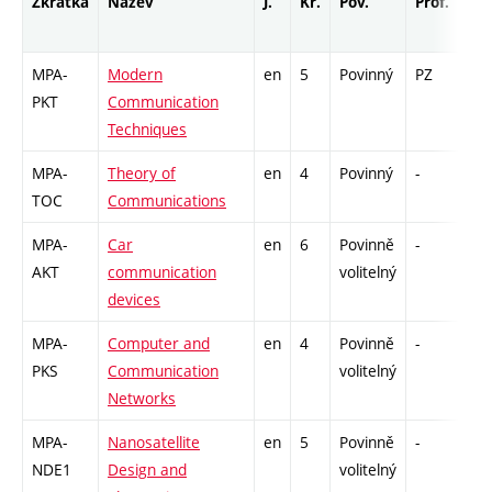
Zkratka
Název
J.
Kr.
Pov.
Prof.
Uk.
MPA-
Modern
en
5
Povinný
PZ
zá,
PKT
Communication
Techniques
MPA-
Theory of
en
4
Povinný
-
zá,
TOC
Communications
MPA-
Car
en
6
Povinně
-
kl
AKT
communication
volitelný
devices
MPA-
Computer and
en
4
Povinně
-
zá,
PKS
Communication
volitelný
Networks
MPA-
Nanosatellite
en
5
Povinně
-
zá,
NDE1
Design and
volitelný