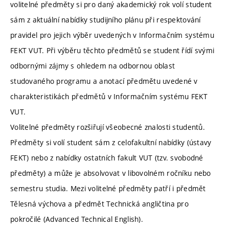
volitelné předměty si pro daný akademický rok volí student
sám z aktuální nabídky studijního plánu při respektování
pravidel pro jejich výběr uvedených v Informačním systému
FEKT VUT. Při výběru těchto předmětů se student řídí svými
odbornými zájmy s ohledem na odbornou oblast
studovaného programu a anotací předmětu uvedené v
charakteristikách předmětů v Informačním systému FEKT
VUT.
Volitelné předměty rozšiřují všeobecné znalosti studentů.
Předměty si volí student sám z celofakultní nabídky (ústavy
FEKT) nebo z nabídky ostatních fakult VUT (tzv. svobodné
předměty) a může je absolvovat v libovolném ročníku nebo
semestru studia. Mezi volitelné předměty patří i předmět
Tělesná výchova a předmět Technická angličtina pro
pokročilé (Advanced Technical English).