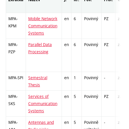
MPA-
Mobile Network
en
6
Povinný
PZ
zá,zk
KPM
Communication
Systems
MPA-
Parallel Data
en
6
Povinný
PZ
zá,zk
PZP
Processing
MPA-SPI
Semestral
en
1
Povinný
-
zá
Thesis
MPA-
Services of
en
5
Povinný
PZ
zá,zk
SKS
Communication
Systems
MPA-
Antennas and
en
5
Povinně
-
zá,zk