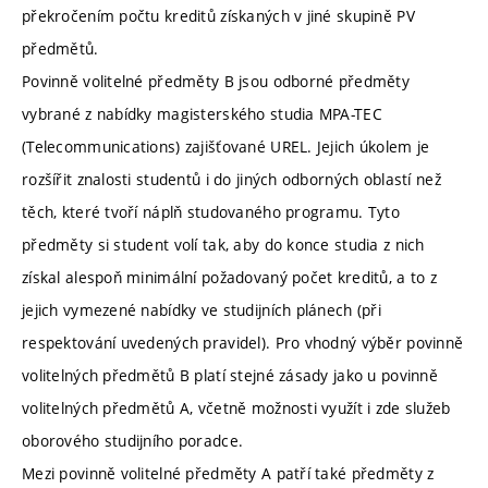
překročením počtu kreditů získaných v jiné skupině PV
předmětů.
Povinně volitelné předměty B jsou odborné předměty
vybrané z nabídky magisterského studia MPA-TEC
(Telecommunications) zajišťované UREL. Jejich úkolem je
rozšířit znalosti studentů i do jiných odborných oblastí než
těch, které tvoří náplň studovaného programu. Tyto
předměty si student volí tak, aby do konce studia z nich
získal alespoň minimální požadovaný počet kreditů, a to z
jejich vymezené nabídky ve studijních plánech (při
respektování uvedených pravidel). Pro vhodný výběr povinně
volitelných předmětů B platí stejné zásady jako u povinně
volitelných předmětů A, včetně možnosti využít i zde služeb
oborového studijního poradce.
Mezi povinně volitelné předměty A patří také předměty z