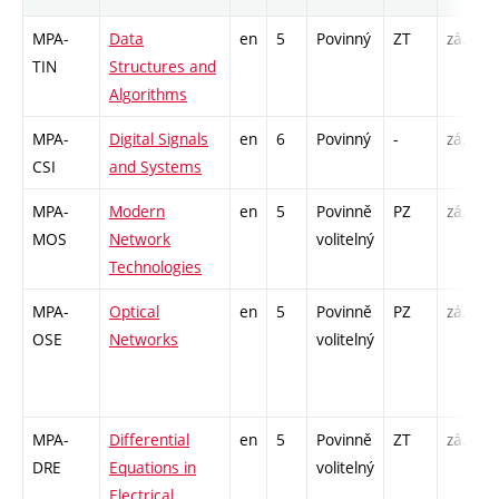
MPA-
Data
en
5
Povinný
ZT
zá,zk
TIN
Structures and
Algorithms
MPA-
Digital Signals
en
6
Povinný
-
zá,zk
CSI
and Systems
MPA-
Modern
en
5
Povinně
PZ
zá,zk
MOS
Network
volitelný
Technologies
MPA-
Optical
en
5
Povinně
PZ
zá,zk
OSE
Networks
volitelný
MPA-
Differential
en
5
Povinně
ZT
zá,zk
DRE
Equations in
volitelný
Electrical