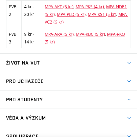
PVB
4 kr -
MPA-AKT (6 kr)
,
MPA-PKS (4 kr)
,
MPA-NDE1
2
20 kr
(5 kr)
,
MPA-PLD (5 kr)
,
MPA-KS1 (5 kr)
,
MPA-
VC2 (6 kr)
PVB
9 kr -
MPA-ARA (5 kr)
,
MPA-KBC (5 kr)
,
MPA-RKO
3
14 kr
(5 kr)
ŽIVOT NA VUT
Atmosféra VUT
PRO UCHAZEČE
Prostory školy
Proč na VUT
Koleje
PRO STUDENTY
Studijní programy
Stravování
Předměty
Studijní předpisy
Studium a stáže v zahraničí
Stipendia
Dny otevřených dveří
VĚDA A VÝZKUM
Sport na VUT
(externí
Studijní programy
Poplatky za studium
Uznání zahraničního vzdělání
Knihovny
Aktivity pro juniory
Studentský život
odkaz)
Věda a výzkum na VUT
Harmonogram akademického roku
Zpracování osobních údajů studentů
Sociální bezpečí
SPOLUPRÁCE
Celoživotní vzdělávání