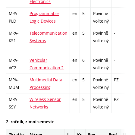
Electronics
MPA-
Programmable
en
5
Povinně
-
zá,
PLD
Logic Devices
volitelný
MPA-
Telecommunication
en
5
Povinně
-
zá,
KS1
Systems
volitelný
MPA-
Vehicular
en
6
Povinně
-
zá,
VC2
Communication 2
volitelný
MPA-
Multimedial Data
en
5
Povinně
PZ
zá,
MUM
Processing
volitelný
MPA-
Wireless Sensor
en
5
Povinně
PZ
zá,
SSY
Networks
volitelný
2. ročník, zimní semestr
Zkratka
Název
J.
Kr.
Pov.
Prof.
Uk.