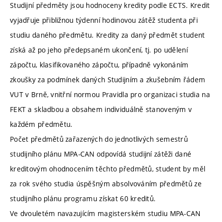
Studijní předměty jsou hodnoceny kredity podle ECTS. Kredit
vyjadřuje přibližnou týdenní hodinovou zátěž studenta při
studiu daného předmětu. Kredity za daný předmět student
získá až po jeho předepsaném ukončení, tj. po udělení
zápočtu, klasifikovaného zápočtu, případně vykonáním
zkoušky za podmínek daných Studijním a zkušebním řádem
VUT v Brně, vnitřní normou Pravidla pro organizaci studia na
FEKT a skladbou a obsahem individuálně stanoveným v
každém předmětu.
Počet předmětů zařazených do jednotlivých semestrů
studijního plánu MPA-CAN odpovídá studijní zátěži dané
kreditovým ohodnocením těchto předmětů, student by měl
za rok svého studia úspěšným absolvováním předmětů ze
studijního plánu programu získat 60 kreditů.
Ve dvouletém navazujícím magisterském studiu MPA-CAN