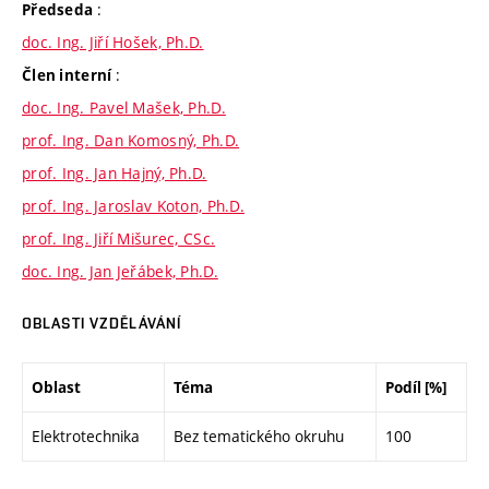
:
Předseda
doc. Ing. Jiří Hošek, Ph.D.
:
Člen interní
doc. Ing. Pavel Mašek, Ph.D.
prof. Ing. Dan Komosný, Ph.D.
prof. Ing. Jan Hajný, Ph.D.
prof. Ing. Jaroslav Koton, Ph.D.
prof. Ing. Jiří Mišurec, CSc.
doc. Ing. Jan Jeřábek, Ph.D.
OBLASTI VZDĚLÁVÁNÍ
Oblast
Téma
Podíl [%]
Elektrotechnika
Bez tematického okruhu
100