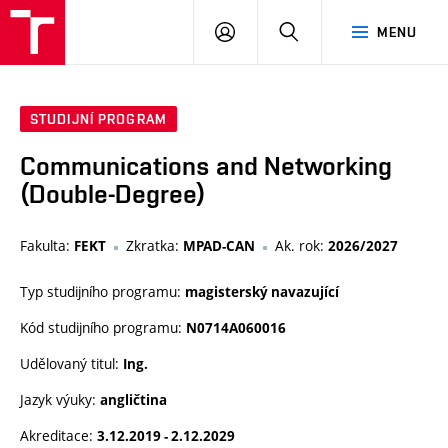
VUT
PŘIHLÁSIT
HLEDAT
MENU
SE
STUDIJNÍ PROGRAM
Communications and Networking
(Double-Degree)
Fakulta:
Zkratka:
Ak. rok:
FEKT
MPAD-CAN
2026/2027
Typ studijního programu:
magisterský navazující
Kód studijního programu:
N0714A060016
Udělovaný titul:
Ing.
Jazyk výuky:
angličtina
Akreditace:
3.12.2019 - 2.12.2029