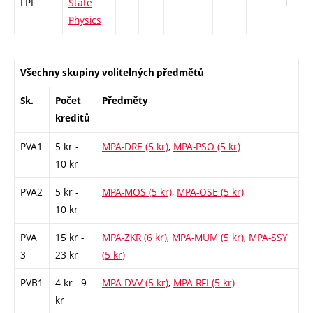
FPF
State
L - 13
Physics
Všechny skupiny volitelných předmětů
Sk.
Počet
Předměty
kreditů
PVA1
5 kr -
MPA-DRE (5 kr)
,
MPA-PSO (5 kr)
10 kr
PVA2
5 kr -
MPA-MOS (5 kr)
,
MPA-OSE (5 kr)
10 kr
PVA
15 kr -
MPA-ZKR (6 kr)
,
MPA-MUM (5 kr)
,
MPA-SSY
3
23 kr
(5 kr)
PVB1
4 kr - 9
MPA-DVV (5 kr)
,
MPA-RFI (5 kr)
kr