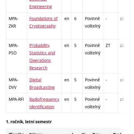
Engineering
MPA-
Foundations of
en
6
Povinně
-
zá,zk
ZKR
Cryptography
volitelný
MPA-
Probability,
en
5
Povinně
ZT
zá,zk
PSO
Statistics and
volitelný
Operations
Research
MPA-
Digital
en
5
Povinně
-
zá,zk
DVV
Broadcasting
volitelný
MPA-RFI
Radiofrequency
en
5
Povinně
-
zá,zk
Identification
volitelný
1. ročník, letní semestr