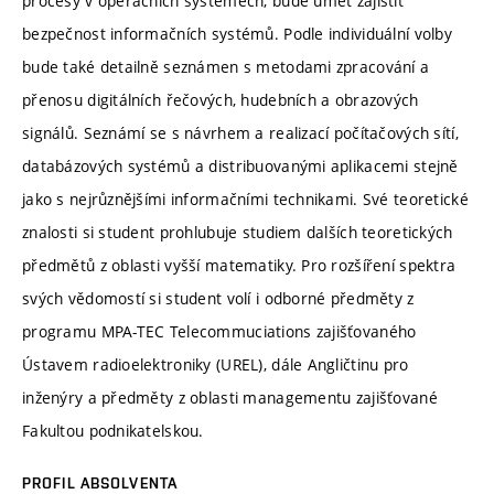
procesy v operačních systémech, bude umět zajistit
bezpečnost informačních systémů. Podle individuální volby
bude také detailně seznámen s metodami zpracování a
přenosu digitálních řečových, hudebních a obrazových
signálů. Seznámí se s návrhem a realizací počítačových sítí,
databázových systémů a distribuovanými aplikacemi stejně
jako s nejrůznějšími informačními technikami. Své teoretické
znalosti si student prohlubuje studiem dalších teoretických
předmětů z oblasti vyšší matematiky. Pro rozšíření spektra
svých vědomostí si student volí i odborné předměty z
programu MPA-TEC Telecommuciations zajišťovaného
Ústavem radioelektroniky (UREL), dále Angličtinu pro
inženýry a předměty z oblasti managementu zajišťované
Fakultou podnikatelskou.
PROFIL ABSOLVENTA