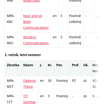
ARA
Radio Links
volitelný
MPA-
Near and on
en
5
Povinně
-
zá,zk
KBC
Body
volitelný
Communications
MPA-
Wireless
en
5
Povinně
-
zá,zk
RKO
Communications
volitelný
2. ročník, letní semestr
Zkratka
Název
J.
Kr.
Pov.
Prof.
Uk.
Hod.
rozsah
MPA-
Diploma
en
30
Povinný
PZ
zá
VD -
MST
Thesis
52
MPA-
TIT
en
3
Povinný
-
zá
S - 26
STT
Seminar