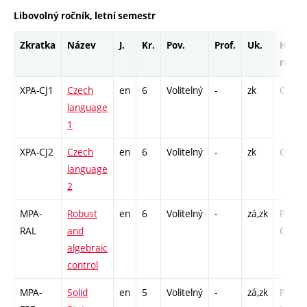
Libovolný ročník, letní semestr
Zkratka
Název
J.
Kr.
Pov.
Prof.
Uk.
Hod.
rozsa
XPA-CJ1
Czech
en
6
Volitelný
-
zk
Cj - 52
language
1
XPA-CJ2
Czech
en
6
Volitelný
-
zk
Cj - 52
language
2
MPA-
Robust
en
6
Volitelný
-
zá,zk
P - 26 
RAL
and
Cp - 2
algebraic
control
MPA-
Solid
en
5
Volitelný
-
zá,zk
P - 39 