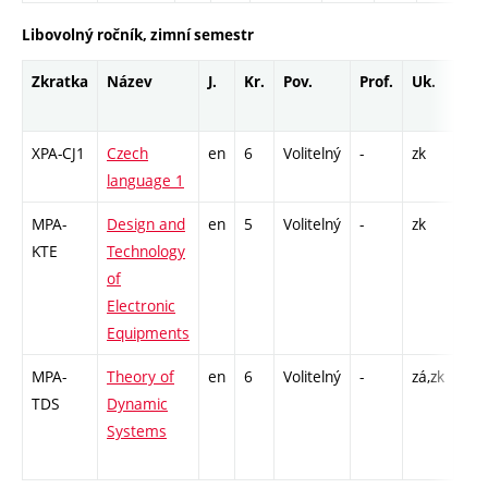
Libovolný ročník, zimní semestr
Zkratka
Název
J.
Kr.
Pov.
Prof.
Uk.
Ho
roz
XPA-CJ1
Czech
en
6
Volitelný
-
zk
Cj -
language 1
MPA-
Design and
en
5
Volitelný
-
zk
P - 
KTE
Technology
Cp 
of
Electronic
Equipments
MPA-
Theory of
en
6
Volitelný
-
zá,zk
P - 
TDS
Dynamic
COZ
Systems
14 
Cp 