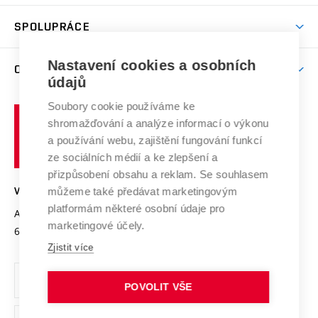
Aktivity pro juniory
Studentský život
odkaz)
Věda a výzkum na VUT
Harmonogram akademického roku
Zpracování osobních údajů studentů
Sociální bezpečí
SPOLUPRÁCE
Celoživotní vzdělávání
Brno
Podpora excelence
Závěrečné práce
Studium bez bariér
Zpracování osobních údajů uchazečů o studium
Firemní spolupráce
Mezinárodní vědecká rada
Nastavení cookies a osobních
O UNIVERZITĚ
Doktorské studium
Podpora podnikání
E-přihláška
údajů
Zahraniční spolupráce
Systém zajišťování kvality výzkumu
Profil univerzity
Spolupráce se školami
Soubory cookie používáme ke
Vysoké
Výzkumné infrastruktury
shromažďování a analýze informací o výkonu
Udržitelná univerzita
učení
Služby univerzity
Transfer znalostí
a používání webu, zajištění fungování funkcí
technické
Podnikavá univerzita / ContriBUTe
Mezinárodní dohody
ze sociálních médií a ke zlepšení a
Open Science
v
Bezpečná univerzita
přizpůsobení obsahu a reklam. Se souhlasem
Univerzitní sítě
Brně
Projekty
můžeme také předávat marketingovým
VYSOKÉ UČENÍ TECHNICKÉ V BRNĚ
Vyznamenání
platformám některé osobní údaje pro
Projekty ze strukturálních fondů
Antonínská 548/1
www.vut.cz
marketingové účely.
Organizační struktura
602 00 Brno
vut@vutbr.cz
Specifický výzkum
Zjistit více
Úřední deska
Ochrana osobních údajů
POVOLIT VŠE
(externí
Pracovní příležitosti