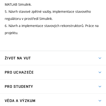
MATLAB Simulink.
5. Návrh stavové zpětné vazby, implementace stavového
regulátoru v prostředí Simulink.
6. Návrh a implementace stavových rekonstruktorů. Práce na
projektu.
ŽIVOT NA VUT
Atmosféra VUT
PRO UCHAZEČE
Prostory školy
Proč na VUT
Koleje
PRO STUDENTY
Studijní programy
Stravování
Předměty
Studijní předpisy
Studium a stáže v zahraničí
Stipendia
Dny otevřených dveří
VĚDA A VÝZKUM
Sport na VUT
(externí
Studijní programy
Poplatky za studium
Uznání zahraničního vzdělání
Knihovny