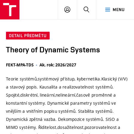
VUT
PŘIHLÁSIT
HLEDAT
MENU
SE
DETAIL PŘEDMĚTU
Theory of Dynamic Systems
FEKT-MPA-TDS
Ak. rok: 2026/2027
Teorie systémů,systémový přístup, kybernetika.Klasický (V/V)
a stavový popis. Kausalita a realizovatelnost systémů.
Spojité,diskrétní, lineární,nelineární,časově proměnné a
konstantní systémy. Dynamické parametry systémů ve
vnějším a vnitřním popisu systémů. Stabilita systémů.
Dynamická zpětná vazba. Dekompozice systémů. SISO a
MIMO systémy. Řiditelost,dosažitelnost,pozorovatelnost a