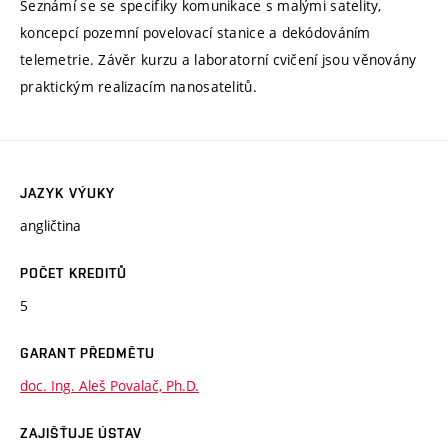
Seznámí se se specifiky komunikace s malými satelity,
koncepcí pozemní povelovací stanice a dekódováním
telemetrie. Závěr kurzu a laboratorní cvičení jsou věnovány
praktickým realizacím nanosatelitů.
JAZYK VÝUKY
angličtina
POČET KREDITŮ
5
GARANT PŘEDMĚTU
doc. Ing. Aleš Povalač, Ph.D.
ZAJIŠŤUJE ÚSTAV