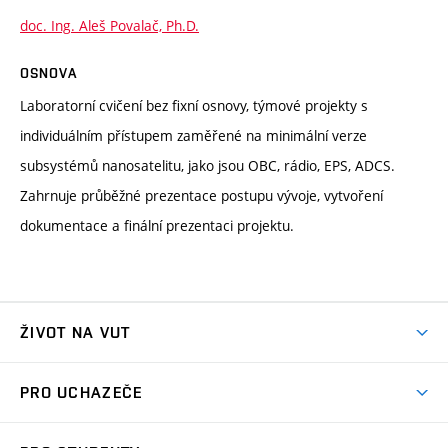
doc. Ing. Aleš Povalač, Ph.D.
OSNOVA
Laboratorní cvičení bez fixní osnovy, týmové projekty s
individuálním přístupem zaměřené na minimální verze
subsystémů nanosatelitu, jako jsou OBC, rádio, EPS, ADCS.
Zahrnuje průběžné prezentace postupu vývoje, vytvoření
dokumentace a finální prezentaci projektu.
ŽIVOT NA VUT
Atmosféra VUT
PRO UCHAZEČE
Prostory školy
Proč na VUT
Koleje