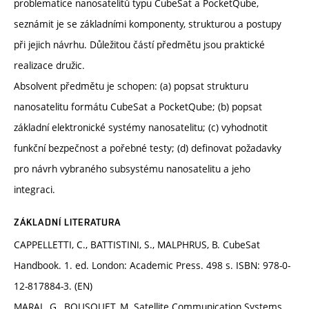
problematice nanosatelitů typu CubeSat a PocketQube,
seznámit je se základními komponenty, strukturou a postupy
při jejich návrhu. Důležitou částí předmětu jsou praktické
realizace družic.
Absolvent předmětu je schopen: (a) popsat strukturu
nanosatelitu formátu CubeSat a PocketQube; (b) popsat
základní elektronické systémy nanosatelitu; (c) vyhodnotit
funkční bezpečnost a pořebné testy; (d) definovat požadavky
pro návrh vybraného subsystému nanosatelitu a jeho
integraci.
ZÁKLADNÍ LITERATURA
CAPPELLETTI, C., BATTISTINI, S., MALPHRUS, B. CubeSat
Handbook. 1. ed. London: Academic Press. 498 s. ISBN: 978-0-
12-817884-3. (EN)
MARAL, G., BOUSQUET, M. Satellite Communication Systems.