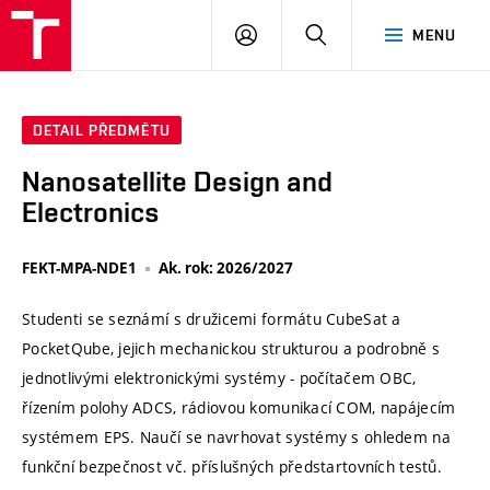
VUT
PŘIHLÁSIT
HLEDAT
MENU
SE
DETAIL PŘEDMĚTU
Nanosatellite Design and
Electronics
FEKT-MPA-NDE1
Ak. rok: 2026/2027
Studenti se seznámí s družicemi formátu CubeSat a
PocketQube, jejich mechanickou strukturou a podrobně s
jednotlivými elektronickými systémy - počítačem OBC,
řízením polohy ADCS, rádiovou komunikací COM, napájecím
systémem EPS. Naučí se navrhovat systémy s ohledem na
funkční bezpečnost vč. příslušných předstartovních testů.