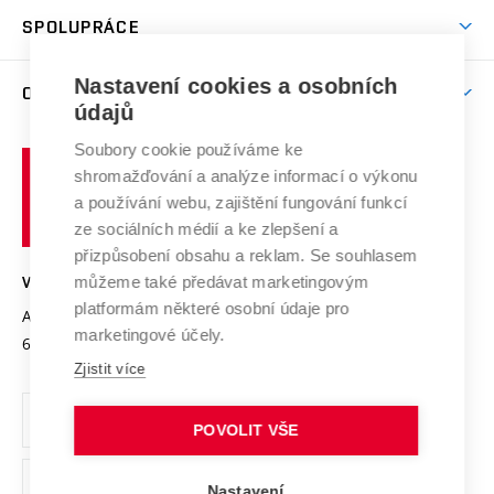
Studentský život
odkaz)
Věda a výzkum na VUT
Harmonogram akademického roku
Zpracování osobních údajů studentů
Sociální bezpečí
SPOLUPRÁCE
Celoživotní vzdělávání
Brno
Podpora excelence
Závěrečné práce
Studium bez bariér
Zpracování osobních údajů uchazečů o studium
Firemní spolupráce
Mezinárodní vědecká rada
Nastavení cookies a osobních
O UNIVERZITĚ
Doktorské studium
Podpora podnikání
E-přihláška
údajů
Zahraniční spolupráce
Systém zajišťování kvality výzkumu
Profil univerzity
Spolupráce se školami
Soubory cookie používáme ke
Vysoké
Výzkumné infrastruktury
shromažďování a analýze informací o výkonu
Udržitelná univerzita
učení
Služby univerzity
Transfer znalostí
a používání webu, zajištění fungování funkcí
technické
Podnikavá univerzita / ContriBUTe
Mezinárodní dohody
ze sociálních médií a ke zlepšení a
Open Science
v
Bezpečná univerzita
přizpůsobení obsahu a reklam. Se souhlasem
Univerzitní sítě
Brně
Projekty
můžeme také předávat marketingovým
VYSOKÉ UČENÍ TECHNICKÉ V BRNĚ
Vyznamenání
platformám některé osobní údaje pro
Projekty ze strukturálních fondů
Antonínská 548/1
www.vut.cz
marketingové účely.
Organizační struktura
602 00 Brno
vut@vutbr.cz
Specifický výzkum
Zjistit více
Úřední deska
Ochrana osobních údajů
POVOLIT VŠE
(externí
Pracovní příležitosti
Nastavení