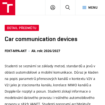
VUT
PŘIHLÁSIT
HLEDAT
MENU
SE
DETAIL PŘEDMĚTU
Car communication devices
FEKT-MPA-AKT
Ak. rok: 2026/2027
Studenti se seznámí se základy metod, standardů a jevů v
oblasti automobilové a mobilní komunikace. Důraz je kladen
na popis parametrů přenosových kanálů v kontextu V2V a
V2I jako je stacionarita kanálu, korelace MIMO kanálů a
Dopplerův rozptyl a posun. Studenti získají informace o
modelování datového provozu i reálného automobilového
provozu v sítích VANET. Studenti porozumí architektuře