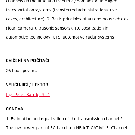
channels (in the time and frequency domain). 8. Intelligent
transportation systems (transferred administrations, use
cases, architecture). 9. Basic principles of autonomous vehicles
(lidar, camera, ultrasonic sensors). 10. Localization in
automotive technology (GPS, automotive radar systems).
CVIČENÍ NA POČÍTAČI
26 hod., povinná
VYUČUJÍCÍ / LEKTOR
Ing. Peter Barcík, Ph.D.
OSNOVA
1. Estimation and equalization of the transmission channel 2.
The low-power part of 5G hands-on NB-IoT, CAT-M1 3. Channel