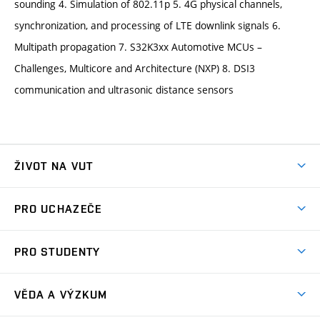
sounding 4. Simulation of 802.11p 5. 4G physical channels,
synchronization, and processing of LTE downlink signals 6.
Multipath propagation 7. S32K3xx Automotive MCUs –
Challenges, Multicore and Architecture (NXP) 8. DSI3
communication and ultrasonic distance sensors
ŽIVOT NA VUT
Atmosféra VUT
PRO UCHAZEČE
Prostory školy
Proč na VUT
Koleje
PRO STUDENTY
Studijní programy
Stravování
Předměty
Studijní předpisy
Studium a stáže v zahraničí
Stipendia
Dny otevřených dveří
VĚDA A VÝZKUM
Sport na VUT
(externí
Studijní programy
Poplatky za studium
Uznání zahraničního vzdělání
Knihovny
Aktivity pro juniory