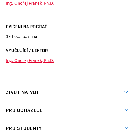
Ing. Ondřej Franek, Ph.D.
CVIČENÍ NA POČÍTAČI
39 hod., povinná
VYUČUJÍCÍ / LEKTOR
Ing. Ondřej Franek, Ph.D.
ŽIVOT NA VUT
Atmosféra VUT
PRO UCHAZEČE
Prostory školy
Proč na VUT
Koleje
PRO STUDENTY
Studijní programy