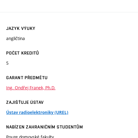
JAZYK VÝUKY
angličtina
POČET KREDITŮ
5
GARANT PŘEDMĚTU
Ing. Ondřej Franek, Ph.D.
ZAJIŠŤUJE ÚSTAV
Ústav radioelektroniky (UREL)
NABÍZEN ZAHRANIČNÍM STUDENTŮM
Pouze domovské fakulty