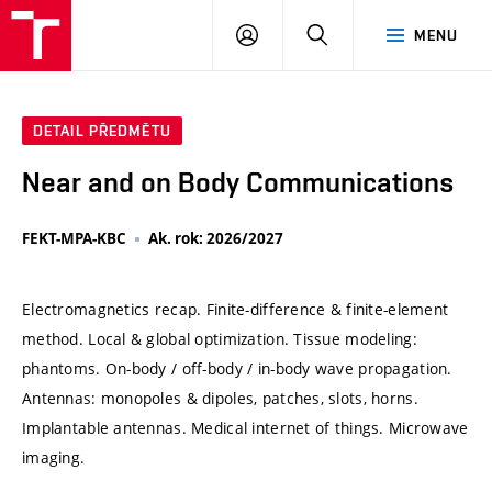
VUT
PŘIHLÁSIT
HLEDAT
MENU
SE
DETAIL PŘEDMĚTU
Near and on Body Communications
FEKT-MPA-KBC
Ak. rok: 2026/2027
Electromagnetics recap. Finite-difference & finite-element
method. Local & global optimization. Tissue modeling:
phantoms. On-body / off-body / in-body wave propagation.
Antennas: monopoles & dipoles, patches, slots, horns.
Implantable antennas. Medical internet of things. Microwave
imaging.