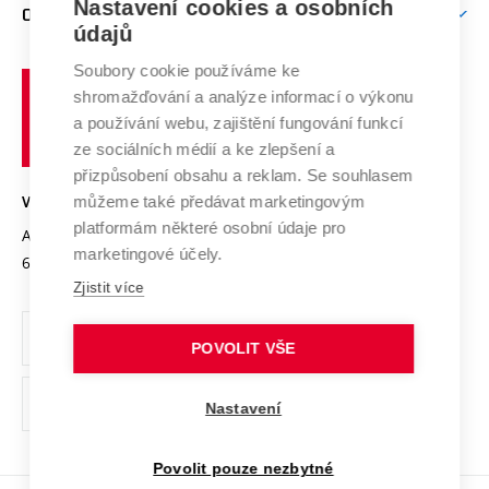
Mezinárodní vědecká rada
Nastavení cookies a osobních
O UNIVERZITĚ
Doktorské studium
Podpora podnikání
E-přihláška
údajů
Zahraniční spolupráce
Systém zajišťování kvality výzkumu
Profil univerzity
Spolupráce se školami
Soubory cookie používáme ke
Vysoké
Výzkumné infrastruktury
shromažďování a analýze informací o výkonu
Udržitelná univerzita
učení
Služby univerzity
Transfer znalostí
a používání webu, zajištění fungování funkcí
technické
Podnikavá univerzita / ContriBUTe
Mezinárodní dohody
ze sociálních médií a ke zlepšení a
Open Science
v
Bezpečná univerzita
přizpůsobení obsahu a reklam. Se souhlasem
Univerzitní sítě
Brně
Projekty
můžeme také předávat marketingovým
VYSOKÉ UČENÍ TECHNICKÉ V BRNĚ
Vyznamenání
platformám některé osobní údaje pro
Projekty ze strukturálních fondů
Antonínská 548/1
www.vut.cz
marketingové účely.
Organizační struktura
602 00 Brno
vut@vutbr.cz
Specifický výzkum
Zjistit více
Úřední deska
Ochrana osobních údajů
POVOLIT VŠE
(externí
Pracovní příležitosti
Nastavení
odkaz)
Podpora a rozvoj zaměstnanců a studujících
Povolit pouze nezbytné
Rovné příležitosti