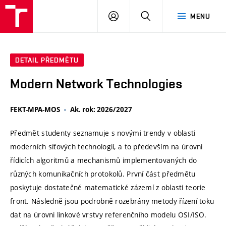
VUT
PŘIHLÁSIT
HLEDAT
MENU
SE
DETAIL PŘEDMĚTU
Modern Network Technologies
FEKT-MPA-MOS
Ak. rok: 2026/2027
Předmět studenty seznamuje s novými trendy v oblasti
moderních síťových technologií, a to především na úrovni
řídicích algoritmů a mechanismů implementovaných do
různých komunikačních protokolů. První část předmětu
poskytuje dostatečné matematické zázemí z oblasti teorie
front. Následně jsou podrobně rozebrány metody řízení toku
dat na úrovni linkové vrstvy referenčního modelu OSI/ISO.