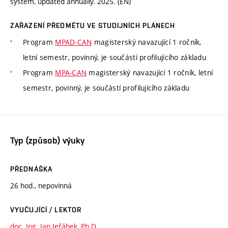
system, updated annually. 2025. (EN)
ZAŘAZENÍ PŘEDMĚTU VE STUDIJNÍCH PLÁNECH
Program
MPAD-CAN
magisterský navazující 1 ročník,
letní semestr, povinný, je součástí profilujícího základu
Program
MPA-CAN
magisterský navazující 1 ročník, letní
semestr, povinný, je součástí profilujícího základu
Typ (způsob) výuky
PŘEDNÁŠKA
26 hod., nepovinná
VYUČUJÍCÍ / LEKTOR
doc. Ing. Jan Jeřábek, Ph.D.