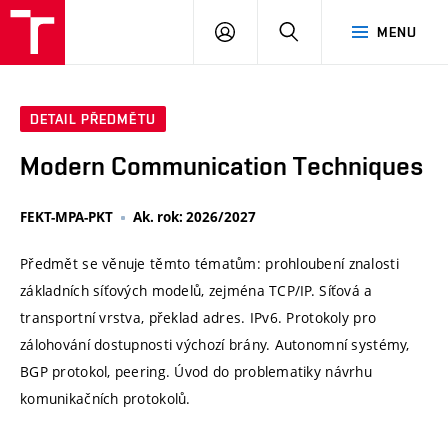
VUT
PŘIHLÁSIT
HLEDAT
MENU
SE
DETAIL PŘEDMĚTU
Modern Communication Techniques
FEKT-MPA-PKT
Ak. rok: 2026/2027
Předmět se věnuje těmto tématům: prohloubení znalosti
základních síťových modelů, zejména TCP/IP. Síťová a
transportní vrstva, překlad adres. IPv6. Protokoly pro
zálohování dostupnosti výchozí brány. Autonomní systémy,
BGP protokol, peering. Úvod do problematiky návrhu
komunikačních protokolů.