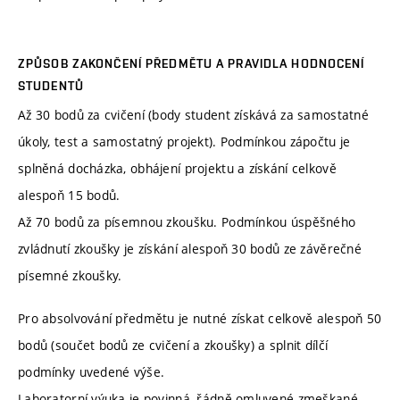
ZPŮSOB ZAKONČENÍ PŘEDMĚTU A PRAVIDLA HODNOCENÍ
STUDENTŮ
Až 30 bodů za cvičení (body student získává za samostatné
úkoly, test a samostatný projekt). Podmínkou zápočtu je
splněná docházka, obhájení projektu a získání celkově
alespoň 15 bodů.
Až 70 bodů za písemnou zkoušku. Podmínkou úspěšného
zvládnutí zkoušky je získání alespoň 30 bodů ze závěrečné
písemné zkoušky.
Pro absolvování předmětu je nutné získat celkově alespoň 50
bodů (součet bodů ze cvičení a zkoušky) a splnit dílčí
podmínky uvedené výše.
Laboratorní výuka je povinná, řádně omluvené zmeškané