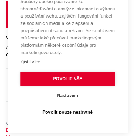
Spolupráce se školami
Soubory cookie používáme ke
Vysoké
Výzkumné infrastruktury
shromažďování a analýze informací o výkonu
Udržitelná univerzita
učení
Služby univerzity
Transfer znalostí
a používání webu, zajištění fungování funkcí
technické
Podnikavá univerzita / ContriBUTe
Mezinárodní dohody
ze sociálních médií a ke zlepšení a
Open Science
v
Bezpečná univerzita
přizpůsobení obsahu a reklam. Se souhlasem
Univerzitní sítě
Brně
Projekty
můžeme také předávat marketingovým
VYSOKÉ UČENÍ TECHNICKÉ V BRNĚ
Vyznamenání
platformám některé osobní údaje pro
Projekty ze strukturálních fondů
Antonínská 548/1
www.vut.cz
marketingové účely.
Organizační struktura
602 00 Brno
vut@vutbr.cz
Specifický výzkum
Zjistit více
Úřední deska
Ochrana osobních údajů
POVOLIT VŠE
(externí
Pracovní příležitosti
Nastavení
odkaz)
Podpora a rozvoj zaměstnanců a studujících
Povolit pouze nezbytné
Rovné příležitosti
Copyright © 2026 VUT
Sociální bezpečí
Prohlášení o přístupnosti
HR Award
Informace o používání cookies