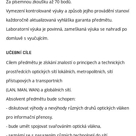
Za písemnou zkoušku až 70 bodů.
Vymezení kontrolované výuky a způsob jejího provádění stanoví
každoročně aktualizovaná vyhláška garanta předmětu.
Laboratorní výuka je povinná, zameškaná výuka se nahradí po
domluvě s vyučujícím.
UČEBNÍ CÍLE
Cílem předmětu je získání znalostí o principech a technických
prostředcích optických sítí lokálních, metropolitních, sítí
přístupových a transportních
(LAN, MAN, WAN) a globálních sítí.
Absolvent předmětu bude schopen:
- diskutovat výhody a nevýhody různých druhů optických vláken
pro informační přenosy,
- bude umět spojovat svařováním optická vlákna,
- seznámí se s nasazením různých technologií do sítí,