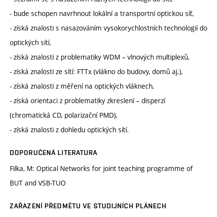
- bude schopen navrhnout lokální a transportní optickou síť,
- získá znalosti s nasazováním vysokorychlostních technologií do
optických sítí,
- získá znalosti z problematiky WDM – vlnových multiplexů,
- získá znalosti ze sítí: FTTx (vlákno do budovy, domů aj.),
- získá znalosti z měření na optických vláknech,
- získá orientaci z problematiky zkreslení – disperzí
(chromatická CD, polarizační PMD),
- získá znalosti z dohledu optických sítí.
DOPORUČENÁ LITERATURA
Filka, M: Optical Networks for joint teaching programme of
BUT and VSB-TUO
ZAŘAZENÍ PŘEDMĚTU VE STUDIJNÍCH PLÁNECH