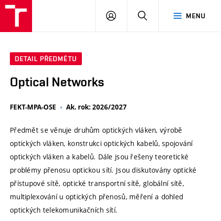
VUT
PŘIHLÁSIT
HLEDAT
MENU
SE
DETAIL PŘEDMĚTU
Optical Networks
FEKT-MPA-OSE
Ak. rok: 2026/2027
Předmět se věnuje druhům optických vláken, výrobě
optických vláken, konstrukci optických kabelů, spojování
optických vláken a kabelů. Dále jsou řešeny teoretické
problémy přenosu optickou sítí. Jsou diskutovány optické
přístupové sítě, optické transportní sítě, globální sítě,
multiplexování u optických přenosů, měření a dohled
optických telekomunikačních sítí.