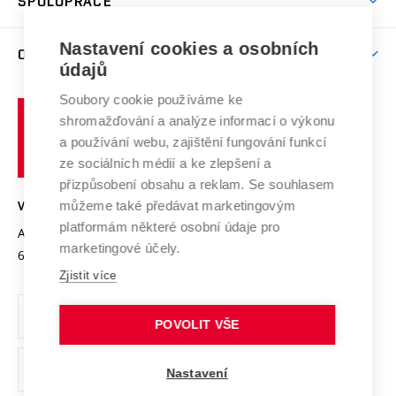
SPOLUPRÁCE
Celoživotní vzdělávání
Brno
Podpora excelence
Závěrečné práce
Studium bez bariér
Zpracování osobních údajů uchazečů o studium
Firemní spolupráce
Mezinárodní vědecká rada
Nastavení cookies a osobních
O UNIVERZITĚ
Doktorské studium
Podpora podnikání
E-přihláška
údajů
Zahraniční spolupráce
Systém zajišťování kvality výzkumu
Profil univerzity
Spolupráce se školami
Soubory cookie používáme ke
Vysoké
Výzkumné infrastruktury
shromažďování a analýze informací o výkonu
Udržitelná univerzita
učení
Služby univerzity
Transfer znalostí
a používání webu, zajištění fungování funkcí
technické
Podnikavá univerzita / ContriBUTe
Mezinárodní dohody
ze sociálních médií a ke zlepšení a
Open Science
v
Bezpečná univerzita
přizpůsobení obsahu a reklam. Se souhlasem
Univerzitní sítě
Brně
Projekty
můžeme také předávat marketingovým
VYSOKÉ UČENÍ TECHNICKÉ V BRNĚ
Vyznamenání
platformám některé osobní údaje pro
Projekty ze strukturálních fondů
Antonínská 548/1
www.vut.cz
marketingové účely.
Organizační struktura
602 00 Brno
vut@vutbr.cz
Specifický výzkum
Zjistit více
Úřední deska
Ochrana osobních údajů
POVOLIT VŠE
(externí
Pracovní příležitosti
Nastavení
odkaz)
Podpora a rozvoj zaměstnanců a studujících