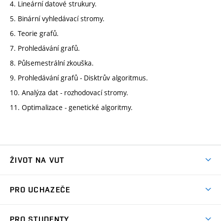
4. Lineární datové strukury.
5. Binární vyhledávací stromy.
6. Teorie grafů.
7. Prohledávání grafů.
8. Půlsemestrální zkouška.
9. Prohledávání grafů - Disktrův algoritmus.
10. Analýza dat - rozhodovací stromy.
11. Optimalizace - genetické algoritmy.
ŽIVOT NA VUT
Atmosféra VUT
PRO UCHAZEČE
Prostory školy
Proč na VUT
Koleje
PRO STUDENTY