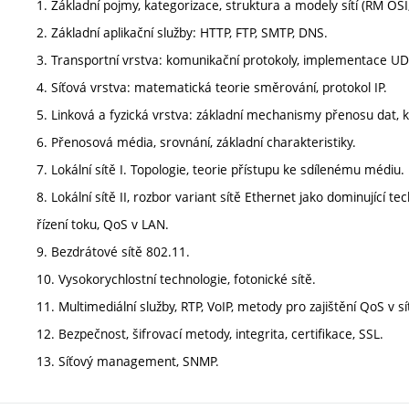
1. Základní pojmy, kategorizace, struktura a modely sítí (RM OSI
2. Základní aplikační služby: HTTP, FTP, SMTP, DNS.
3. Transportní vrstva: komunikační protokoly, implementace UD
4. Síťová vrstva: matematická teorie směrování, protokol IP.
5. Linková a fyzická vrstva: základní mechanismy přenosu dat, k
6. Přenosová média, srovnání, základní charakteristiky.
7. Lokální sítě I. Topologie, teorie přístupu ke sdílenému médiu.
8. Lokální sítě II, rozbor variant sítě Ethernet jako dominující
řízení toku, QoS v LAN.
9. Bezdrátové sítě 802.11.
10. Vysokorychlostní technologie, fotonické sítě.
11. Multimediální služby, RTP, VoIP, metody pro zajištění QoS v sít
12. Bezpečnost, šifrovací metody, integrita, certifikace, SSL.
13. Síťový management, SNMP.