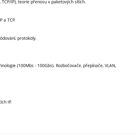
, TCP/IP), teorie přenosu v paketových sítích.
P a TCP.
ódování, protokoly.
 technologie (100Mbs - 100Gbs). Rozbočovače, přepínače, VLAN,
ích IP.