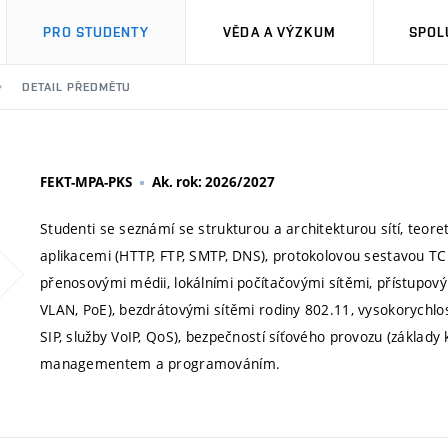
PRO STUDENTY
VĚDA A VÝZKUM
SPOL
DETAIL PŘEDMĚTU
FEKT-MPA-PKS
Ak. rok: 2026/2027
Studenti se seznámí se strukturou a architekturou sítí, teore
aplikacemi (HTTP, FTP, SMTP, DNS), protokolovou sestavou TCP/I
přenosovými médii, lokálními počítačovými sítěmi, přístupovým
VLAN, PoE), bezdrátovými sítěmi rodiny 802.11, vysokorychlo
SIP, služby VoIP, QoS), bezpečností síťového provozu (základy kr
managementem a programováním.