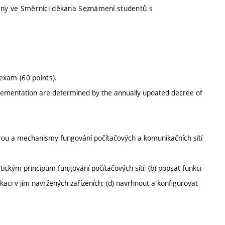
deny ve Směrnici děkana Seznámení studentů s
 exam (60 points).
mplementation are determined by the annually updated decree of
urou a mechanismy fungování počítačových a komunikačních sítí
ckým principům fungování počítačových sítí; (b) popsat funkci
kaci v jím navržených zařízeních; (d) navrhnout a konfigurovat