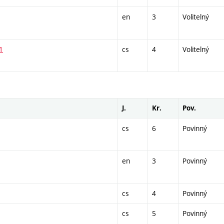
en
3
Volitelný
1
cs
4
Volitelný
J.
Kr.
Pov.
cs
6
Povinný
en
3
Povinný
cs
4
Povinný
cs
5
Povinný