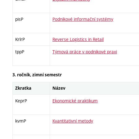
pisP
Podnikové informační systémy
KrlrP
Reverse Logistics in Retail
tppP
Týmová práce v podnikové praxi
3. ročník, zimní semestr
Zkratka
Název
KeprP
Ekonomické praktikum
kvmP
Kvantitativní metody