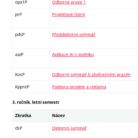
opx1P
Odborná praxe 1
prP
Projektové řízení
pdsP
Předdiplomní seminář
aaiP
Aplikace AI v podniku
KosP
Odborný seminář k závěrečným pracím
KppreP
Podpora prodeje a reklama
3. ročník, letní semestr
Zkratka
Název
dsP
Diplomní seminář