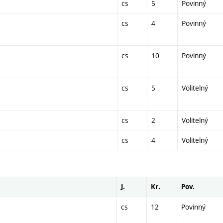
cs
5
Povinný
cs
4
Povinný
cs
10
Povinný
cs
5
Volitelný
cs
2
Volitelný
cs
4
Volitelný
J.
Kr.
Pov.
cs
12
Povinný