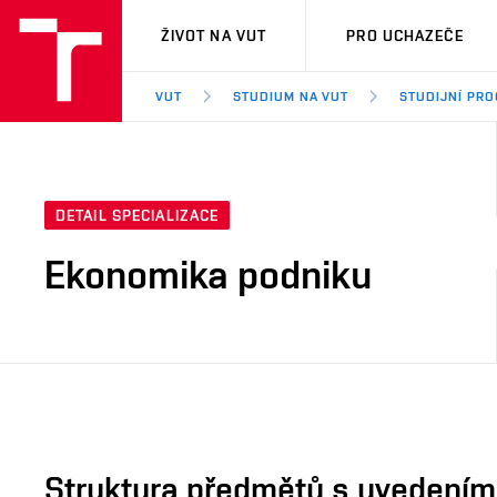
VUT
ŽIVOT NA VUT
PRO UCHAZEČE
VUT
STUDIUM NA VUT
STUDIJNÍ PR
DETAIL SPECIALIZACE
Ekonomika podniku
Struktura předmětů s uvedením E