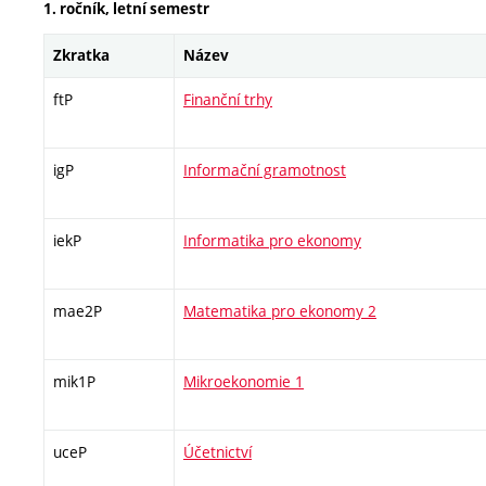
1. ročník, letní semestr
Zkratka
Název
ftP
Finanční trhy
igP
Informační gramotnost
iekP
Informatika pro ekonomy
mae2P
Matematika pro ekonomy 2
mik1P
Mikroekonomie 1
uceP
Účetnictví