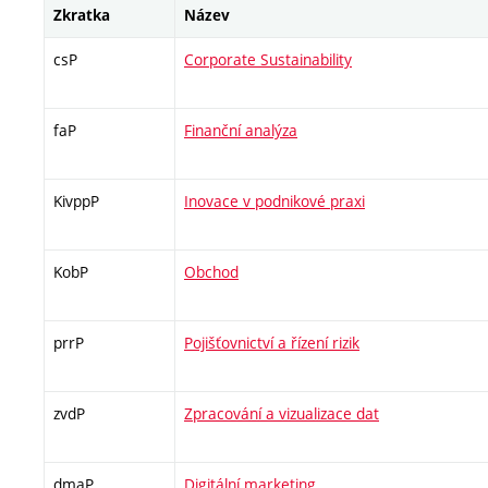
Zkratka
Název
csP
Corporate Sustainability
faP
Finanční analýza
KivppP
Inovace v podnikové praxi
KobP
Obchod
prrP
Pojišťovnictví a řízení rizik
zvdP
Zpracování a vizualizace dat
dmaP
Digitální marketing