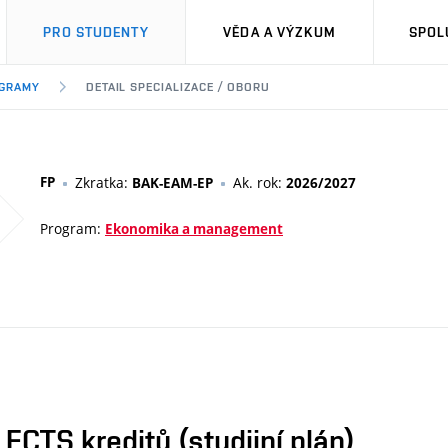
PRO STUDENTY
VĚDA A VÝZKUM
SPOL
OGRAMY
DETAIL SPECIALIZACE / OBORU
FP
Zkratka:
Ak. rok:
BAK-EAM-EP
2026/2027
Program:
Ekonomika a management
CTS kreditů (studijní plán)