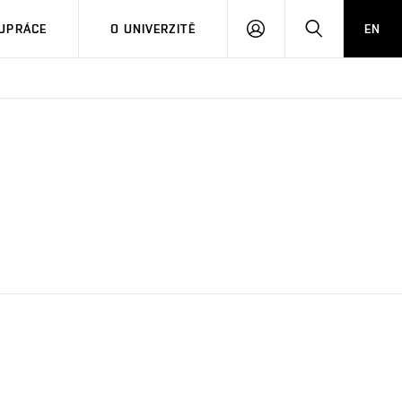
PŘIHLÁSIT
HLEDAT
UPRÁCE
O UNIVERZITĚ
EN
SE