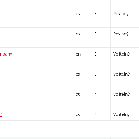
cs
5
Povinný
cs
5
Povinný
ompany
en
5
Volitelný
cs
5
Volitelný
cs
4
Volitelný
2
cs
4
Volitelný