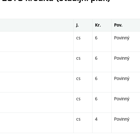
J.
Kr.
Pov.
cs
6
Povinný
cs
6
Povinný
cs
6
Povinný
cs
6
Povinný
cs
4
Povinný