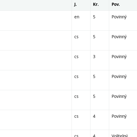
J.
Kr.
Pov.
en
5
Povinný
cs
5
Povinný
cs
3
Povinný
cs
5
Povinný
cs
5
Povinný
cs
4
Povinný
cs
4
Volitelný