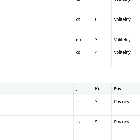
cs
6
Volitelný
en
3
Volitelný
cs
4
Volitelný
J.
Kr.
Pov.
cs
3
Povinný
cs
5
Povinný