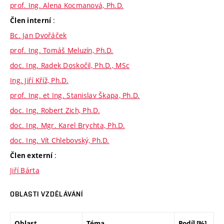
prof. Ing. Alena Kocmanová, Ph.D.
:
Člen interní
Bc. Jan Dvořáček
prof. Ing. Tomáš Meluzín, Ph.D.
doc. Ing. Radek Doskočil, Ph.D., MSc
Ing. Jiří Kříž, Ph.D.
prof. Ing. et Ing. Stanislav Škapa, Ph.D.
doc. Ing. Robert Zich, Ph.D.
doc. Ing. Mgr. Karel Brychta, Ph.D.
doc. Ing. Vít Chlebovský, Ph.D.
:
Člen externí
Jiří Bárta
OBLASTI VZDĚLÁVÁNÍ
Oblast
Téma
Podíl [%]