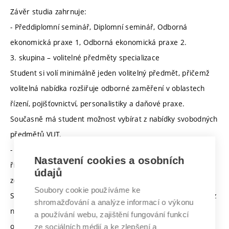
Závěr studia zahrnuje:
- Předdiplomní seminář, Diplomní seminář, Odborná
ekonomická praxe 1, Odborná ekonomická praxe 2.
3. skupina – volitelné předměty specializace
Student si volí minimálně jeden volitelný předmět, přičemž
volitelná nabídka rozšiřuje odborné zaměření v oblastech
řízení, pojišťovnictví, personalistiky a daňové praxe.
Současně má student možnost vybírat z nabídky svobodných
předmětů VUT.
- Projektové řízení, Manažerské dovednosti, Pojišťovnictví a
Nastavení cookies a osobních
řízení rizik, Personalistika a mzdové účetnictví, Mezinárodní
údajů
zdanění příjmů, Vybrané hospodářské operace.
Soubory cookie používáme ke
Studenti si zároveň mohou vybírat další volitelné předměty z
shromažďování a analýze informací o výkonu
nabídky tzv. svobodných předmětů VUT, čímž mají možnost
a používání webu, zajištění fungování funkcí
obohatit studium o mezioborové znalosti či osobní zájmy.
ze sociálních médií a ke zlepšení a