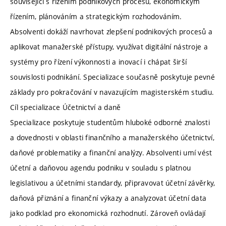
související s řízením podnikových procesů, ekonomickým
řízením, plánováním a strategickým rozhodováním.
Absolventi dokáží navrhovat zlepšení podnikových procesů a
aplikovat manažerské přístupy, využívat digitální nástroje a
systémy pro řízení výkonnosti a inovací i chápat širší
souvislosti podnikání. Specializace současně poskytuje pevné
základy pro pokračování v navazujícím magisterském studiu.
Cíl specializace Účetnictví a daně
Specializace poskytuje studentům hluboké odborné znalosti
a dovednosti v oblasti finančního a manažerského účetnictví,
daňové problematiky a finanční analýzy. Absolventi umí vést
účetní a daňovou agendu podniku v souladu s platnou
legislativou a účetními standardy, připravovat účetní závěrky,
daňová přiznání a finanční výkazy a analyzovat účetní data
jako podklad pro ekonomická rozhodnutí. Zároveň ovládají