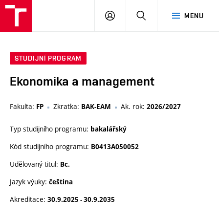
VUT
PŘIHLÁSIT
HLEDAT
MENU
SE
STUDIJNÍ PROGRAM
Ekonomika a management
Fakulta:
Zkratka:
Ak. rok:
FP
BAK-EAM
2026/2027
Typ studijního programu:
bakalářský
Kód studijního programu:
B0413A050052
Udělovaný titul:
Bc.
Jazyk výuky:
čeština
Akreditace:
30.9.2025 - 30.9.2035