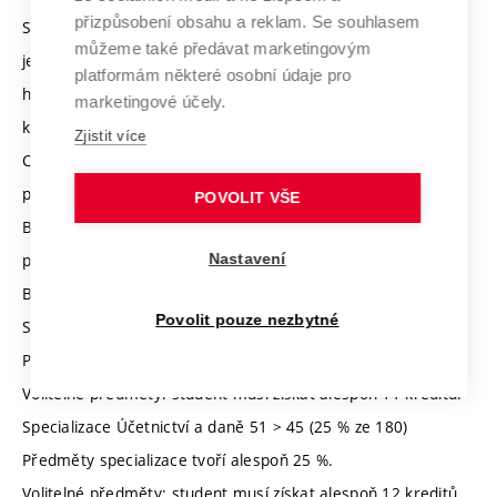
přizpůsobení obsahu a reklam. Se souhlasem
Studijní plán je součástí přílohy. Kreditový systém programu
můžeme také předávat marketingovým
je ECTS dané Směrnicí č. 6/2024 Stanovení kreditové
platformám některé osobní údaje pro
hodnoty předmětů na VUT. (Dostupné na: Směrnice o
marketingové účely.
kreditování).
Zjistit více
Celkové shrnutí výpočtu kreditů bakalářského studijního
programu Ekonomika a management:
POVOLIT VŠE
Bod 38: 117 > 90 (50 % ze 180) Povinné předměty společné
pro všechny specializace převažují.
Nastavení
Bod 41:
Povolit pouze nezbytné
Specializace Ekonomika podniku: 52 > 45 (25 % ze 180)
Předměty specializace tvoří alespoň 25 %.
Volitelné předměty: student musí získat alespoň 11 kreditů.
Specializace Účetnictví a daně 51 > 45 (25 % ze 180)
Předměty specializace tvoří alespoň 25 %.
Volitelné předměty: student musí získat alespoň 12 kreditů.