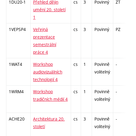
1DU20-1
Přehled dějin
cs
3
Povinný
ZT
zk
umění 20. století
1
1VEPSP4
Veřejná
cs
3
Povinný
PZ
kol
prezentace
semestrální
práce 4
1WAT4
Workshop
cs
1
Povinně
-
zá
audiovizuálních
volitelný
technologií 4
1WRM4
Workshop
cs
1
Povinně
-
zá
tradičních médií 4
volitelný
ACHE20
Architektura 20.
cs
3
Povinně
-
zk
století
volitelný