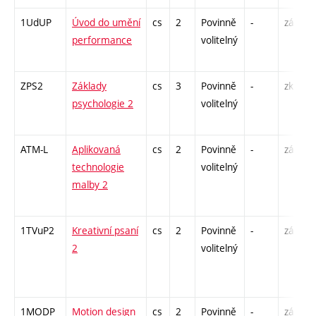
1UdUP
Úvod do umění
cs
2
Povinně
-
zá
performance
volitelný
ZPS2
Základy
cs
3
Povinně
-
zk
psychologie 2
volitelný
ATM-L
Aplikovaná
cs
2
Povinně
-
zá
technologie
volitelný
malby 2
1TVuP2
Kreativní psaní
cs
2
Povinně
-
zá
2
volitelný
1MODP
Motion design
cs
2
Povinně
-
zá