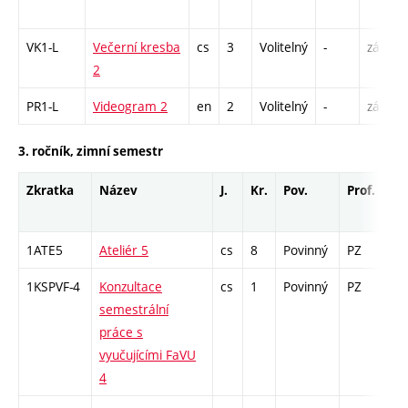
VK1-L
Večerní kresba
cs
3
Volitelný
-
zá,zk
2
PR1-L
Videogram 2
en
2
Volitelný
-
zá
3. ročník, zimní semestr
Zkratka
Název
J.
Kr.
Pov.
Prof.
Uk
1ATE5
Ateliér 5
cs
8
Povinný
PZ
zá
1KSPVF-4
Konzultace
cs
1
Povinný
PZ
zá
semestrální
práce s
vyučujícími FaVU
4