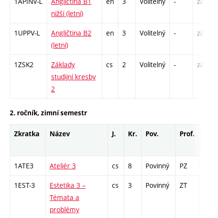
1APINV-L
Angličtina B1
en
3
Volitelný
-
zá
nižší (letní)
1UPPV-L
Angličtina B2
en
3
Volitelný
-
zá,zk
(letní)
1ZSK2
Základy
cs
2
Volitelný
-
zá
studijní kresby
2
2. ročník, zimní semestr
Zkratka
Název
J.
Kr.
Pov.
Prof.
Uk.
1ATE3
Ateliér 3
cs
8
Povinný
PZ
zá
1EST-3
Estetika 3 –
cs
3
Povinný
ZT
zk
Témata a
problémy