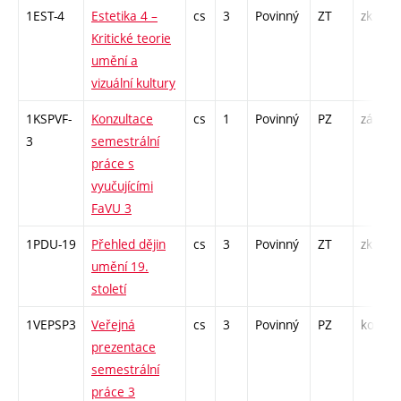
1EST-4
Estetika 4 –
cs
3
Povinný
ZT
zk
Kritické teorie
umění a
vizuální kultury
1KSPVF-
Konzultace
cs
1
Povinný
PZ
zá
3
semestrální
práce s
vyučujícími
FaVU 3
1PDU-19
Přehled dějin
cs
3
Povinný
ZT
zk
umění 19.
století
1VEPSP3
Veřejná
cs
3
Povinný
PZ
kol
prezentace
semestrální
práce 3