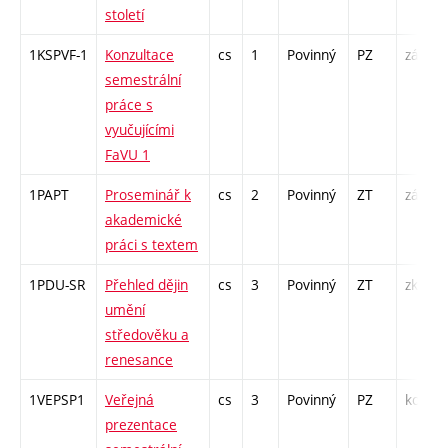
století
1KSPVF-1
Konzultace
cs
1
Povinný
PZ
zá
semestrální
práce s
vyučujícími
FaVU 1
1PAPT
Proseminář k
cs
2
Povinný
ZT
zá
akademické
práci s textem
1PDU-SR
Přehled dějin
cs
3
Povinný
ZT
zk
umění
středověku a
renesance
1VEPSP1
Veřejná
cs
3
Povinný
PZ
kol
prezentace