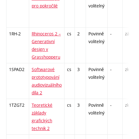
pro pokročilé
volitelný
1RH-2
Rhinoceros 2 –
cs
2
Povinně
-
zá
Generativní
volitelný
design v
Grasshopperu
1SPAD2
Softwarové
cs
3
Povinně
-
zk
prototypování
volitelný
audiovizuálního
díla 2
1TZGT2
Teoretické
cs
3
Povinně
-
zk
základy
volitelný
grafických
technik 2