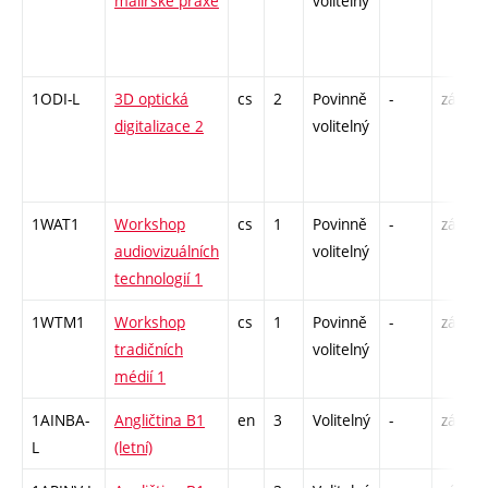
malířské praxe
volitelný
1ODI-L
3D optická
cs
2
Povinně
-
zá
digitalizace 2
volitelný
1WAT1
Workshop
cs
1
Povinně
-
zá
audiovizuálních
volitelný
technologií 1
1WTM1
Workshop
cs
1
Povinně
-
zá
tradičních
volitelný
médií 1
1AINBA-
Angličtina B1
en
3
Volitelný
-
zá,zk
L
(letní)