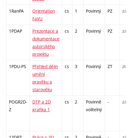
1RanPA
Orientation
cs
1
Povinný
PZ
zá
FaVU
1PDAP
Prezentace a
cs
2
Povinný
PZ
zá
dokumentace
autorského
projektu
1PDU-PS
Přehled dějin
cs
3
Povinný
ZT
zk
umění
pravěku a
starověku
POGR2D-
DTP a 2D
cs
2
Povinně
-
zá
Z
grafika 1
volitelný
13DPZ
Práce s 3D
cs
2
Povinně
-
zá