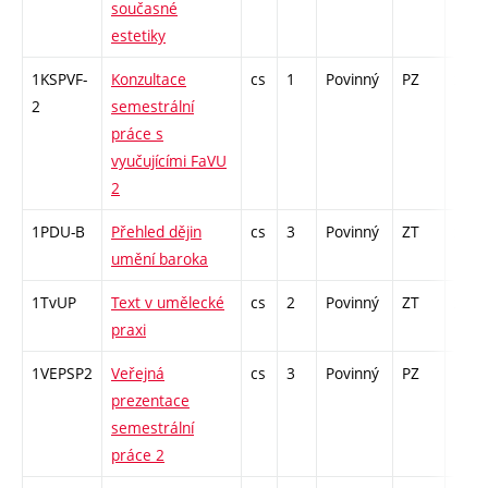
současné
estetiky
1KSPVF-
Konzultace
cs
1
Povinný
PZ
zá
2
semestrální
práce s
vyučujícími FaVU
2
1PDU-B
Přehled dějin
cs
3
Povinný
ZT
zk
umění baroka
1TvUP
Text v umělecké
cs
2
Povinný
ZT
zá
praxi
1VEPSP2
Veřejná
cs
3
Povinný
PZ
kol
prezentace
semestrální
práce 2