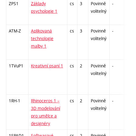
ZPS1
Základy
cs
3
Povinně
-
zk
psychologie 1
volitelný
ATM-Z
Aplikovaná
cs
3
Povinně
-
zk
technologie
volitelný
malby 1
1TVuP1
Kreativní psaní 1
cs
2
Povinně
-
zá
volitelný
1RH-1
Rhinoceros 1 –
cs
2
Povinně
-
zá
3D modelování
volitelný
pro umělce a
designéry
1SPAD1
Softwarové
cs
2
Povinně
-
zá