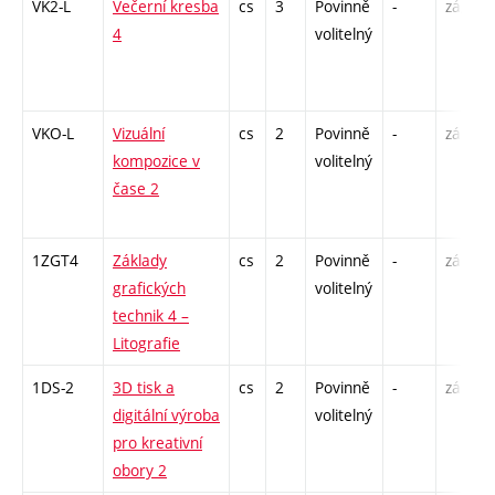
VK2-L
Večerní kresba
cs
3
Povinně
-
zá,zk
4
volitelný
VKO-L
Vizuální
cs
2
Povinně
-
zá
kompozice v
volitelný
čase 2
1ZGT4
Základy
cs
2
Povinně
-
zá
grafických
volitelný
technik 4 –
Litografie
1DS-2
3D tisk a
cs
2
Povinně
-
zá
digitální výroba
volitelný
pro kreativní
obory 2