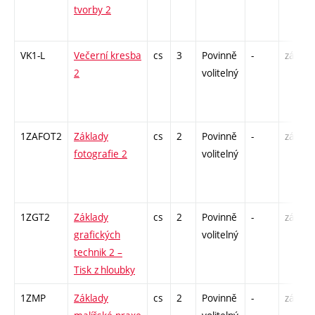
tvorby 2
VK1-L
Večerní kresba
cs
3
Povinně
-
zá,zk
2
volitelný
1ZAFOT2
Základy
cs
2
Povinně
-
zá
fotografie 2
volitelný
1ZGT2
Základy
cs
2
Povinně
-
zá
grafických
volitelný
technik 2 –
Tisk z hloubky
1ZMP
Základy
cs
2
Povinně
-
zá