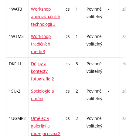
1WAT3
Workshop
cs
1
Povinně
-
zá
audiovizuálních
volitelný
technologií 3
1WTM3
Workshop
cs
1
Povinně
-
zá
tradičních
volitelný
médií 3
DKFII-L
Dějiny a
cs
3
Povinně
-
zk
kontexty
volitelný
fotografie 2
1SU-2
Sociologie a
cs
2
Povinně
-
zá
umění
volitelný
1UGMP2
Umělec v
cs
2
Povinně
-
zá
galerijní a
volitelný
muzejní praxi 2