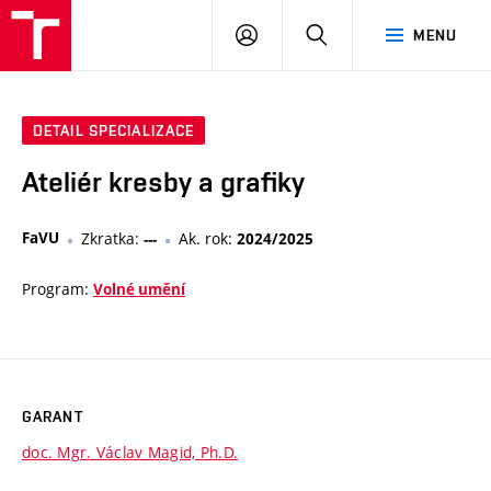
VUT
PŘIHLÁSIT
HLEDAT
MENU
SE
DETAIL SPECIALIZACE
Ateliér kresby a grafiky
FaVU
Zkratka:
Ak. rok:
---
2024/2025
Program:
Volné umění
GARANT
doc. Mgr. Václav Magid, Ph.D.