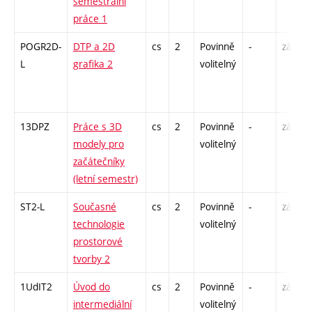
semestrální
práce 1
POGR2D-
DTP a 2D
cs
2
Povinně
-
zá
L
grafika 2
volitelný
13DPZ
Práce s 3D
cs
2
Povinně
-
zá
modely pro
volitelný
začátečníky
(letní semestr)
ST2-L
Současné
cs
2
Povinně
-
zá
technologie
volitelný
prostorové
tvorby 2
1UdIT2
Úvod do
cs
2
Povinně
-
zá
intermediální
volitelný