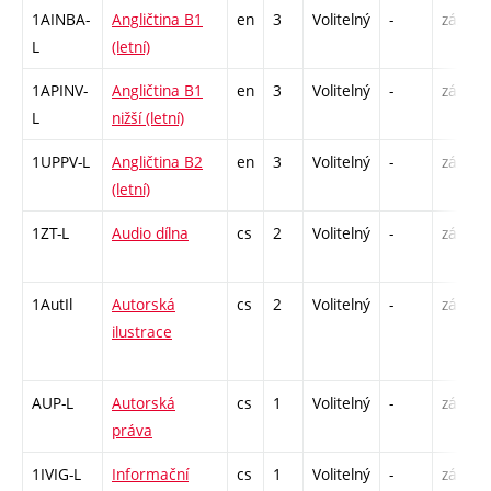
1AINBA-
Angličtina B1
en
3
Volitelný
-
zá,zk
L
(letní)
1APINV-
Angličtina B1
en
3
Volitelný
-
zá
L
nižší (letní)
1UPPV-L
Angličtina B2
en
3
Volitelný
-
zá,zk
(letní)
1ZT-L
Audio dílna
cs
2
Volitelný
-
zá
1AutIl
Autorská
cs
2
Volitelný
-
zá
ilustrace
AUP-L
Autorská
cs
1
Volitelný
-
zá
práva
1IVIG-L
Informační
cs
1
Volitelný
-
zá