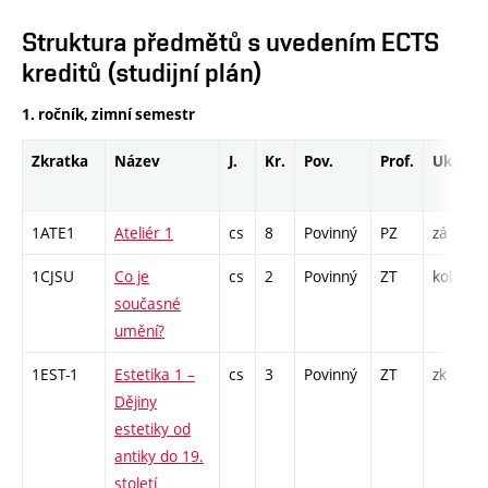
Struktura předmětů s uvedením ECTS
kreditů (studijní plán)
1. ročník, zimní semestr
Zkratka
Název
J.
Kr.
Pov.
Prof.
Uk.
1ATE1
Ateliér 1
cs
8
Povinný
PZ
zá
1CJSU
Co je
cs
2
Povinný
ZT
kol
současné
umění?
1EST-1
Estetika 1 –
cs
3
Povinný
ZT
zk
Dějiny
estetiky od
antiky do 19.
století