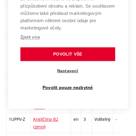
přizpůsobení obsahu a reklam. Se souhlasem
1ZT-Z
Sound art a
cs
2
Povinně
-
zá
můžeme také předávat marketingovým
experimentální
volitelný
platformám některé osobní údaje pro
hudba
marketingové účely.
Zjistit více
1-2DO-1
2D obrábění 1 –
cs
2
Povinně
-
zá
Laserové a CNC
volitelný
POVOLIT VŠE
technologie
Nastavení
1APINV-Z
Angličtina B1 nižší
en
2
Volitelný
-
zá
(zimní)
Povolit pouze nezbytné
1AINBA-Z
Angličtina B1
en
3
Volitelný
-
zá,
(zimní)
1UPPV-Z
Angličtina B2
en
3
Volitelný
-
zá,
(zimní)