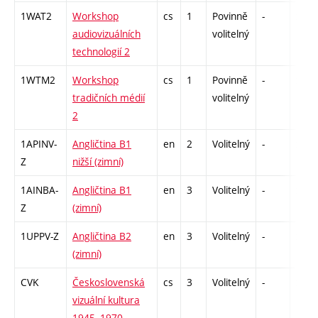
1WAT2
Workshop
cs
1
Povinně
-
zá
audiovizuálních
volitelný
technologií 2
1WTM2
Workshop
cs
1
Povinně
-
zá
tradičních médií
volitelný
2
1APINV-
Angličtina B1
en
2
Volitelný
-
zá
Z
nižší (zimní)
1AINBA-
Angličtina B1
en
3
Volitelný
-
zá,zk
Z
(zimní)
1UPPV-Z
Angličtina B2
en
3
Volitelný
-
zá,zk
(zimní)
CVK
Československá
cs
3
Volitelný
-
zk
vizuální kultura
1945–1970