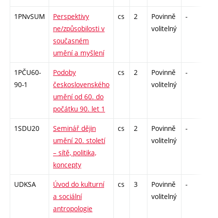
1PNvSUM
Perspektivy
cs
2
Povinně
-
zá
ne/způsobilosti v
volitelný
současném
umění a myšlení
1PČU60-
Podoby
cs
2
Povinně
-
kol
90-1
československého
volitelný
umění od 60. do
počátku 90. let 1
1SDU20
Seminář dějin
cs
2
Povinně
-
zá
umění 20. století
volitelný
– sítě, politika,
koncepty
UDKSA
Úvod do kulturní
cs
3
Povinně
-
zk
a sociální
volitelný
antropologie