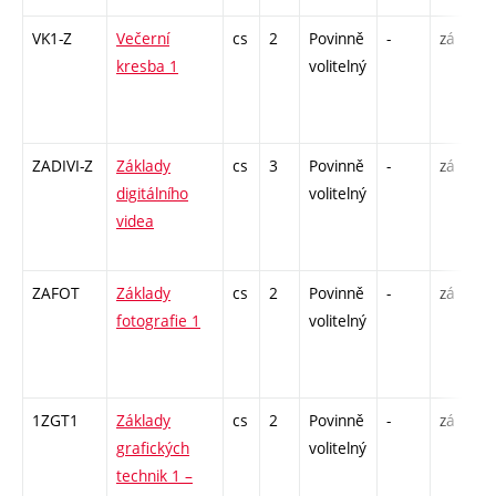
VK1-Z
Večerní
cs
2
Povinně
-
zá
kresba 1
volitelný
ZADIVI-Z
Základy
cs
3
Povinně
-
zá
digitálního
volitelný
videa
ZAFOT
Základy
cs
2
Povinně
-
zá
fotografie 1
volitelný
1ZGT1
Základy
cs
2
Povinně
-
zá
grafických
volitelný
technik 1 –