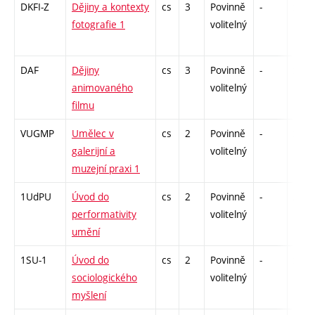
DKFI-Z
Dějiny a kontexty
cs
3
Povinně
-
zk
fotografie 1
volitelný
DAF
Dějiny
cs
3
Povinně
-
zk
animovaného
volitelný
filmu
VUGMP
Umělec v
cs
2
Povinně
-
zá
galerijní a
volitelný
muzejní praxi 1
1UdPU
Úvod do
cs
2
Povinně
-
zá
performativity
volitelný
umění
1SU-1
Úvod do
cs
2
Povinně
-
zá
sociologického
volitelný
myšlení