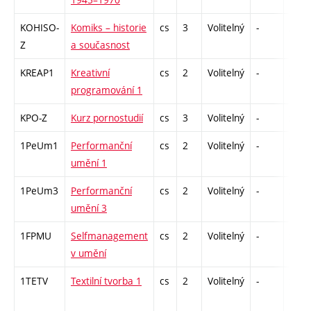
KOHISO-
Komiks – historie
cs
3
Volitelný
-
zk
Z
a současnost
KREAP1
Kreativní
cs
2
Volitelný
-
zá
programování 1
KPO-Z
Kurz pornostudií
cs
3
Volitelný
-
zk
1PeUm1
Performanční
cs
2
Volitelný
-
zá
umění 1
1PeUm3
Performanční
cs
2
Volitelný
-
zá
umění 3
1FPMU
Selfmanagement
cs
2
Volitelný
-
zá
v umění
1TETV
Textilní tvorba 1
cs
2
Volitelný
-
zá