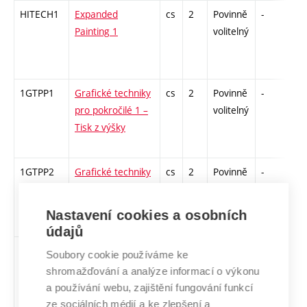
HITECH1
Expanded
cs
2
Povinně
-
zá
Painting 1
volitelný
1GTPP1
Grafické techniky
cs
2
Povinně
-
zá
pro pokročilé 1 –
volitelný
Tisk z výšky
1GTPP2
Grafické techniky
cs
2
Povinně
-
zá
pro pokročilé 2 –
volitelný
Tisk z hloubky
Nastavení cookies a osobních
údajů
KLHU1
Klubová hudba 1
cs
2
Povinně
-
zá
Soubory cookie používáme ke
volitelný
shromažďování a analýze informací o výkonu
a používání webu, zajištění fungování funkcí
ze sociálních médií a ke zlepšení a