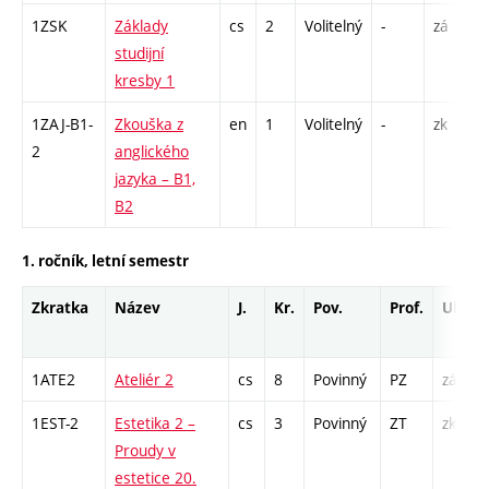
1ZSK
Základy
cs
2
Volitelný
-
zá
studijní
kresby 1
1ZAJ-B1-
Zkouška z
en
1
Volitelný
-
zk
2
anglického
jazyka – B1,
B2
1. ročník, letní semestr
Zkratka
Název
J.
Kr.
Pov.
Prof.
Uk.
1ATE2
Ateliér 2
cs
8
Povinný
PZ
zá
1EST-2
Estetika 2 –
cs
3
Povinný
ZT
zk
Proudy v
estetice 20.