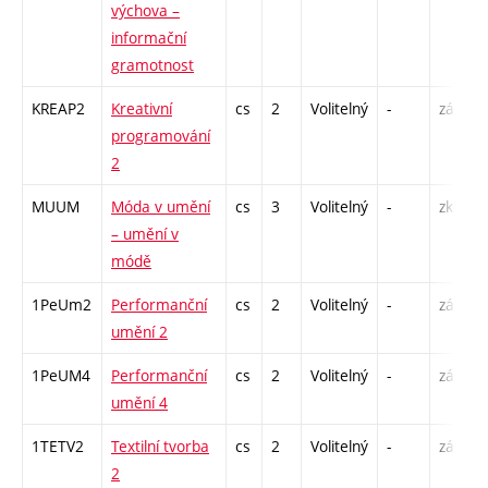
výchova –
informační
gramotnost
KREAP2
Kreativní
cs
2
Volitelný
-
zá
programování
2
MUUM
Móda v umění
cs
3
Volitelný
-
zk
– umění v
módě
1PeUm2
Performanční
cs
2
Volitelný
-
zá
umění 2
1PeUM4
Performanční
cs
2
Volitelný
-
zá
umění 4
1TETV2
Textilní tvorba
cs
2
Volitelný
-
zá
2