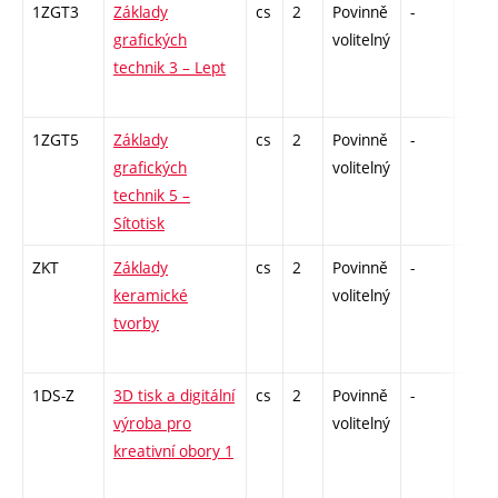
1ZGT3
Základy
cs
2
Povinně
-
zá
grafických
volitelný
technik 3 – Lept
1ZGT5
Základy
cs
2
Povinně
-
zá
grafických
volitelný
technik 5 –
Sítotisk
ZKT
Základy
cs
2
Povinně
-
zá
keramické
volitelný
tvorby
1DS-Z
3D tisk a digitální
cs
2
Povinně
-
zá
výroba pro
volitelný
kreativní obory 1