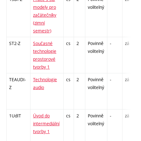
modely pro
volitelný
začátečníky
(zimní
semestr)
ST2-Z
Současné
cs
2
Povinně
-
zá
technologie
volitelný
prostorové
tvorby 1
TEAUDI-
Technologie
cs
2
Povinně
-
zá
Z
audio
volitelný
1UdIT
Úvod do
cs
2
Povinně
-
zá
intermediální
volitelný
tvorby 1