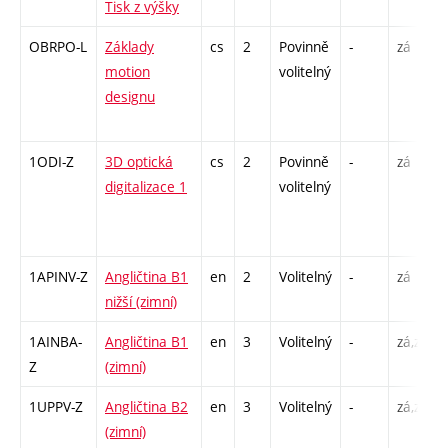
Tisk z výšky
OBRPO-L
Základy
cs
2
Povinně
-
zá
motion
volitelný
designu
1ODI-Z
3D optická
cs
2
Povinně
-
zá
digitalizace 1
volitelný
1APINV-Z
Angličtina B1
en
2
Volitelný
-
zá
nižší (zimní)
1AINBA-
Angličtina B1
en
3
Volitelný
-
zá,zk
Z
(zimní)
1UPPV-Z
Angličtina B2
en
3
Volitelný
-
zá,zk
(zimní)