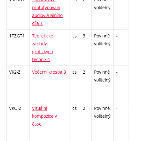
prototypování
volitelný
audiovizuálního
díla 1
1TZGT1
Teoretické
cs
3
Povinně
-
zk
základy
volitelný
grafických
technik 1
VK2-Z
Večerní kresba 3
cs
2
Povinně
-
zá
volitelný
VKO-Z
Vizuální
cs
2
Povinně
-
zá
kompozice v
volitelný
čase 1