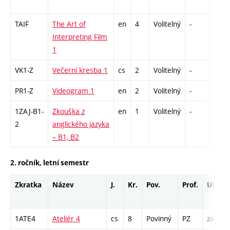
TAIF
The Art of
en
4
Volitelný
-
zk
Interpreting Film
1
VK1-Z
Večerní kresba 1
cs
2
Volitelný
-
zá
PR1-Z
Videogram 1
en
2
Volitelný
-
zá
1ZAJ-B1-
Zkouška z
en
1
Volitelný
-
zk
2
anglického jazyka
– B1, B2
2. ročník, letní semestr
Zkratka
Název
J.
Kr.
Pov.
Prof.
Uk.
1ATE4
Ateliér 4
cs
8
Povinný
PZ
zá