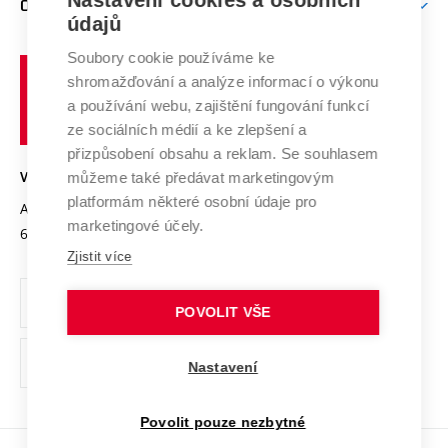
Nastavení cookies a osobních
O UNIVERZITĚ
Doktorské studium
Podpora podnikání
E-přihláška
údajů
Zahraniční spolupráce
Systém zajišťování kvality výzkumu
Profil univerzity
Spolupráce se školami
Soubory cookie používáme ke
Vysoké
Výzkumné infrastruktury
shromažďování a analýze informací o výkonu
Udržitelná univerzita
učení
Služby univerzity
Transfer znalostí
a používání webu, zajištění fungování funkcí
technické
Podnikavá univerzita / ContriBUTe
Mezinárodní dohody
ze sociálních médií a ke zlepšení a
Open Science
v
Bezpečná univerzita
přizpůsobení obsahu a reklam. Se souhlasem
Univerzitní sítě
Brně
Projekty
můžeme také předávat marketingovým
VYSOKÉ UČENÍ TECHNICKÉ V BRNĚ
Vyznamenání
platformám některé osobní údaje pro
Projekty ze strukturálních fondů
Antonínská 548/1
www.vut.cz
marketingové účely.
Organizační struktura
602 00 Brno
vut@vutbr.cz
Specifický výzkum
Zjistit více
Úřední deska
Ochrana osobních údajů
POVOLIT VŠE
(externí
Pracovní příležitosti
Nastavení
odkaz)
Podpora a rozvoj zaměstnanců a studujících
Povolit pouze nezbytné
Rovné příležitosti