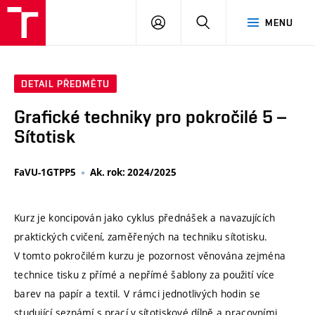
VUT
PŘIHLÁSIT
HLEDAT
MENU
SE
DETAIL PŘEDMĚTU
Grafické techniky pro pokročilé 5 –
Sítotisk
FaVU-1GTPP5
Ak. rok: 2024/2025
Kurz je koncipován jako cyklus přednášek a navazujících
praktických cvičení, zaměřených na techniku sítotisku.
V tomto pokročilém kurzu je pozornost věnována zejména
technice tisku z přímé a nepřímé šablony za použití více
barev na papír a textil. V rámci jednotlivých hodin se
studující seznámí s prací v sítotiskové dílně a pracovními