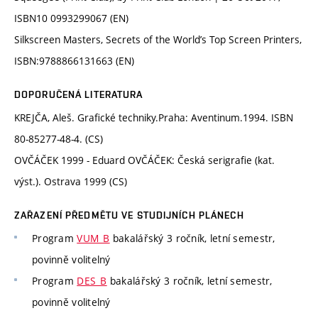
ISBN10​ 0993299067 (EN)
Silkscreen Masters, Secrets of the World’s Top Screen Printers,
ISBN:9788866131663 (EN)
DOPORUČENÁ LITERATURA
KREJČA, Aleš. Grafické techniky.Praha: Aventinum.1994. ISBN
80-85277-48-4. (CS)
OVČÁČEK 1999 - Eduard OVČÁČEK: Česká serigrafie (kat.
výst.). Ostrava 1999 (CS)
ZAŘAZENÍ PŘEDMĚTU VE STUDIJNÍCH PLÁNECH
Program
VUM_B
bakalářský 3 ročník, letní semestr,
povinně volitelný
Program
DES_B
bakalářský 3 ročník, letní semestr,
povinně volitelný