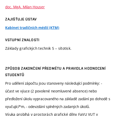
doc. MgA. Milan Houser
ZAJIŠŤUJE ÚSTAV
Kabinet tradičních médií (KTM)
VSTUPNÍ ZNALOSTI
Základy grafických technik 5 – sítotisk.
ZPŮSOB ZAKONČENÍ PŘEDMĚTU A PRAVIDLA HODNOCENÍ
STUDENTŮ
Pro udělení zápočtu jsou stanoveny následující podmínky: -
účast ve výuce (2 povolené neomluvené absence) nebo
předložení úkolu vypracovaného na základě zadání po dohodě s
vyučující*m, - odevzdání splněných zadaných úkolů.
Výuka probíhá v prostorách grafické dílny FaVU VUT v