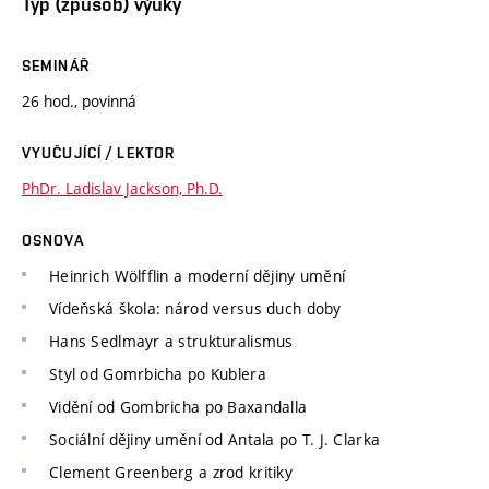
Typ (způsob) výuky
SEMINÁŘ
26 hod., povinná
VYUČUJÍCÍ / LEKTOR
PhDr. Ladislav Jackson, Ph.D.
OSNOVA
Heinrich Wölfflin a moderní dějiny umění
Vídeňská škola: národ versus duch doby
Hans Sedlmayr a strukturalismus
Styl od Gomrbicha po Kublera
Vidění od Gombricha po Baxandalla
Sociální dějiny umění od Antala po T. J. Clarka
Clement Greenberg a zrod kritiky