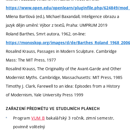
https://www.open.edu/openlearn/pluginfile.php/624849/mod_r
Milena Bartlová (ed.), Michael Baxandall, Inteligence obrazu a
jazyk dějin umění: Výbor z textů, Praha: UMPRUM 2019
Roland Barthes, Smrt autora, 1962, on-line:
https://monoskop.org/images/d/de/Barthes_Roland_1968_2006
Rosalind Krauss, Passages in Modern Sculpture. Cambridge
Mass: The MIT Press, 1977
Rosalind Krauss, The Originality of the Avant-Garde and Other
Modernist Myths. Cambridge, Massachusetts: MIT Press, 1985
Timothy J. Clark, Farewell to an idea: Episodes from a History
of Modernism, Yale University Press 1999
ZAŘAZENÍ PŘEDMĚTU VE STUDIJNÍCH PLÁNECH
Program
VUM_B
bakalářský 3 ročník, zimní semestr,
povinně volitelný