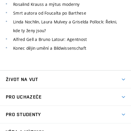
Rosalind Krauss a mýtus moderny
Smrt autora od Foucalta po Barthese
Linda Nochlin, Laura Mulvey a Griselda Pollock: Řekni,
kde ty ženy jsou?
Alfred Gell a Bruno Latour: Agentnost
Konec dějin umění a Bildwissenschaft
ŽIVOT NA VUT
Atmosféra VUT
PRO UCHAZEČE
Prostory školy
Proč na VUT
Koleje
PRO STUDENTY
Studijní programy
Stravování
Předměty
Studijní předpisy
Studium a stáže v zahraničí
Stipendia
Dny otevřených dveří