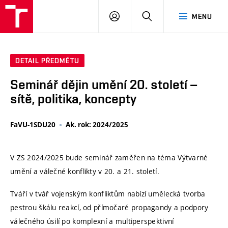
VUT
PŘIHLÁSIT
HLEDAT
MENU
SE
DETAIL PŘEDMĚTU
Seminář dějin umění 20. století –
sítě, politika, koncepty
FaVU-1SDU20
Ak. rok: 2024/2025
V ZS 2024/2025 bude seminář zaměřen na téma Výtvarné
umění a válečné konflikty v 20. a 21. století.
Tváří v tvář vojenským konfliktům nabízí umělecká tvorba
pestrou škálu reakcí, od přímočaré propagandy a podpory
válečného úsilí po komplexní a multiperspektivní