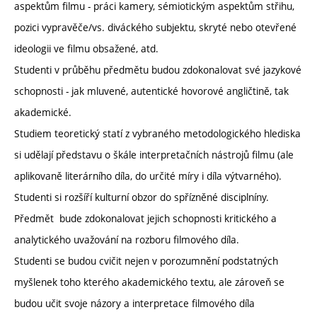
aspektům filmu - práci kamery, sémiotickým aspektům střihu,
pozici vypravěče/vs. diváckého subjektu, skryté nebo otevřené
ideologii ve filmu obsažené, atd.
Studenti v průběhu předmětu budou zdokonalovat své jazykové
schopnosti - jak mluvené, autentické hovorové angličtině, tak
akademické.
Studiem teoretický statí z vybraného metodologického hlediska
si udělají představu o škále interpretačních nástrojů filmu (ale
aplikovaně literárního díla, do určité míry i díla výtvarného).
Studenti si rozšíří kulturní obzor do spřízněné disciplníny.
Předmět bude zdokonalovat jejich schopnosti kritického a
analytického uvažování na rozboru filmového díla.
Studenti se budou cvičit nejen v porozumnění podstatných
myšlenek toho kterého akademického textu, ale zároveň se
budou učit svoje názory a interpretace filmového díla