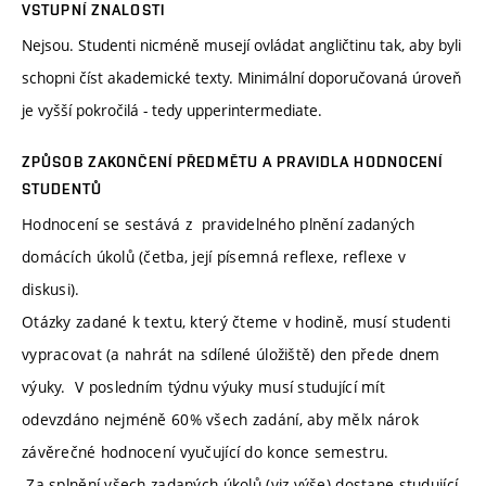
VSTUPNÍ ZNALOSTI
Nejsou. Studenti nicméně musejí ovládat angličtinu tak, aby byli
schopni číst akademické texty. Minimální doporučovaná úroveň
je vyšší pokročilá - tedy upperintermediate.
ZPŮSOB ZAKONČENÍ PŘEDMĚTU A PRAVIDLA HODNOCENÍ
STUDENTŮ
Hodnocení se sestává z pravidelného plnění zadaných
domácích úkolů (četba, její písemná reflexe, reflexe v
diskusi).
Otázky zadané k textu, který čteme v hodině, musí studenti
vypracovat (a nahrát na sdílené úložiště) den přede dnem
výuky. V posledním týdnu výuky musí studující mít
odevzdáno nejméně 60% všech zadání, aby mělx nárok
závěrečné hodnocení vyučující do konce semestru.
Za splnění všech zadaných úkolů (viz výše) dostane studující