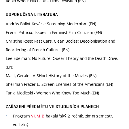
Robin Wood: Hitchcok's Films Revisited (EN)
DOPORUČENÁ LITERATURA
András Bálint Kovács: Screening Modernism (EN)
Erens, Patricia: Issues in Feminist Film Criticism (EN)
Christine Ross: Fast Cars, Clean Bodies: Decolonisation and
Reordering of French Culture. (EN)
Lee Edelman: No Future. Queer Theory and the Death Drive.
(EN)
Mast, Gerald - A SHort History of the Movies (EN)
Sherman Frazer E. Screen Enemies of the Americans (EN)
Tania Modleski - Women Who Knew Too Much (EN)
ZAŘAZENÍ PŘEDMĚTU VE STUDIJNÍCH PLÁNECH
Program
VUM_B
bakalářský 2 ročník, zimní semestr,
volitelný