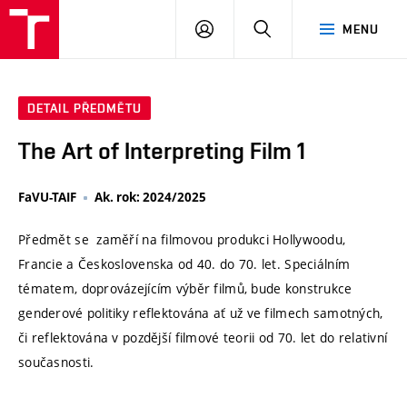
VUT
PŘIHLÁSIT
HLEDAT
MENU
SE
DETAIL PŘEDMĚTU
The Art of Interpreting Film 1
FaVU-TAIF
Ak. rok: 2024/2025
Předmět se zaměří na filmovou produkci Hollywoodu,
Francie a Československa od 40. do 70. let. Speciálním
tématem, doprovázejícím výběr filmů, bude konstrukce
genderové politiky reflektována ať už ve filmech samotných,
či reflektována v pozdější filmové teorii od 70. let do relativní
současnosti.