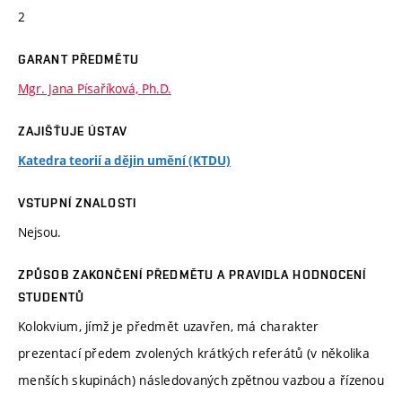
2
GARANT PŘEDMĚTU
Mgr. Jana Písaříková, Ph.D.
ZAJIŠŤUJE ÚSTAV
Katedra teorií a dějin umění (KTDU)
VSTUPNÍ ZNALOSTI
Nejsou.
ZPŮSOB ZAKONČENÍ PŘEDMĚTU A PRAVIDLA HODNOCENÍ
STUDENTŮ
Kolokvium, jímž je předmět uzavřen, má charakter
prezentací předem zvolených krátkých referátů (v několika
menších skupinách) následovaných zpětnou vazbou a řízenou