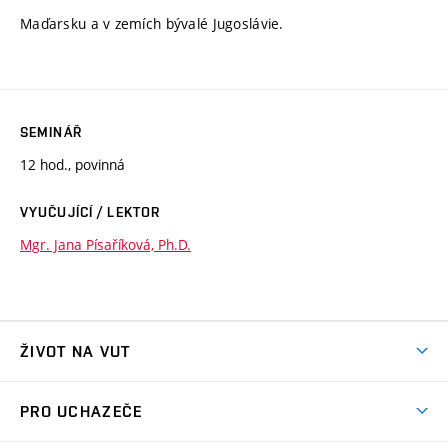
Maďarsku a v zemích bývalé Jugoslávie.
SEMINÁŘ
12 hod., povinná
VYUČUJÍCÍ / LEKTOR
Mgr. Jana Písaříková, Ph.D.
ŽIVOT NA VUT
Atmosféra VUT
PRO UCHAZEČE
Prostory školy