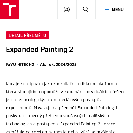
VUT
PŘIHLÁSIT
HLEDAT
MENU
SE
DETAIL PŘEDMĚTU
Expanded Painting 2
FaVU-HITECH2
Ak. rok: 2024/2025
Kurz je koncipován jako konzultační a diskusní platforma,
která studujícím napomůže v zkoumání individuálních řešení
jejich technologických a materiálových postupů a
experimentů. Navazuje na předmět Expanded Painting 1
poskytující obecný přehled o současných malířských
technologiích a postupech. Expanded Painting 2 se více
zaměřuje na rozvíjení samostatného tvůrčího myšlení a