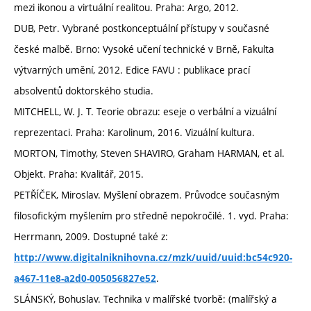
mezi ikonou a virtuální realitou. Praha: Argo, 2012.
DUB, Petr. Vybrané postkonceptuální přístupy v současné
české malbě. Brno: Vysoké učení technické v Brně, Fakulta
výtvarných umění, 2012. Edice FAVU : publikace prací
absolventů doktorského studia.
MITCHELL, W. J. T. Teorie obrazu: eseje o verbální a vizuální
reprezentaci. Praha: Karolinum, 2016. Vizuální kultura.
MORTON, Timothy, Steven SHAVIRO, Graham HARMAN, et al.
Objekt. Praha: Kvalitář, 2015.
PETŘÍČEK, Miroslav. Myšlení obrazem. Průvodce současným
filosofickým myšlením pro středně nepokročilé. 1. vyd. Praha:
Herrmann, 2009. Dostupné také z:
http://www.digitalniknihovna.cz/mzk/uuid/uuid:bc54c920-
.
a467-11e8-a2d0-005056827e52
SLÁNSKÝ, Bohuslav. Technika v malířské tvorbě: (malířský a