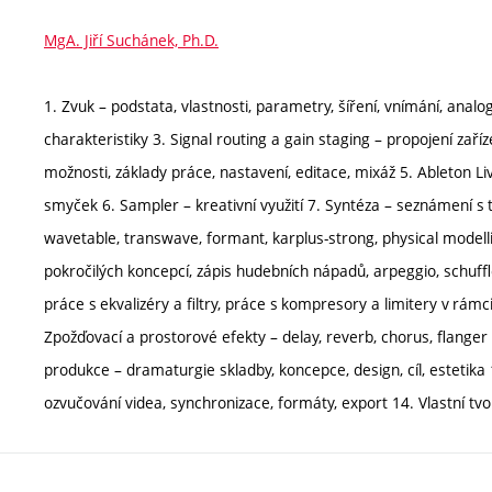
MgA. Jiří Suchánek, Ph.D.
1. Zvuk – podstata, vlastnosti, parametry, šíření, vnímání, analog
charakteristiky 3. Signal routing a gain staging – propojení zaří
možnosti, základy práce, nastavení, editace, mixáž 5. Ableton 
smyček 6. Sampler – kreativní využití 7. Syntéza – seznámení s t
wavetable, transwave, formant, karplus-strong, physical modell
pokročilých koncepcí, zápis hudebních nápadů, arpeggio, schuff
práce s ekvalizéry a filtry, práce s kompresory a limitery v rám
Zpožďovací a prostorové efekty – delay, reverb, chorus, flanger 
produkce – dramaturgie skladby, koncepce, design, cíl, estetika 1
ozvučování videa, synchronizace, formáty, export 14. Vlastní tvo