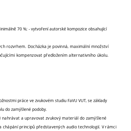
minimálně 70 %; - vytvoření autorské kompozice obsahující
ých rozvrhem. Docházka je povinná, maximální množství
yučujícími kompenzovat předložením alternativního úkolu.
ožnostmi práce ve zvukovém studiu FaVU VUT, se základy
álu do zamýšlené podoby.
ně nahrávat a upravovat zvukový materiál do zamýšlené
 a chápání principů představených audio technologií. V rámci