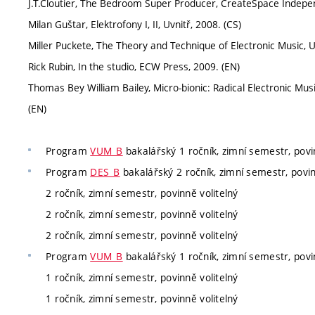
J.T.Cloutier, The Bedroom Super Producer, CreateSpace Indepen
Milan Guštar, Elektrofony I, II, Uvnitř, 2008. (CS)
Miller Puckete, The Theory and Technique of Electronic Music, Un
Rick Rubin, In the studio, ECW Press, 2009. (EN)
Thomas Bey William Bailey, Micro-bionic: Radical Electronic Mus
(EN)
Program
VUM_B
bakalářský 1 ročník, zimní semestr, povi
Program
DES_B
bakalářský 2 ročník, zimní semestr, povin
2 ročník, zimní semestr, povinně volitelný
2 ročník, zimní semestr, povinně volitelný
2 ročník, zimní semestr, povinně volitelný
Program
VUM_B
bakalářský 1 ročník, zimní semestr, povi
1 ročník, zimní semestr, povinně volitelný
1 ročník, zimní semestr, povinně volitelný