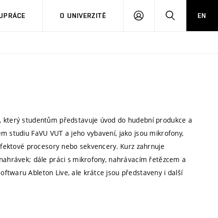
PŘIHLÁSIT
HLEDAT
UPRÁCE
O UNIVERZITĚ
EN
SE
m, který studentům představuje úvod do hudební produkce a
ém studiu FaVU VUT a jeho vybavení, jako jsou mikrofony,
 efektové procesory nebo sekvencery. Kurz zahrnuje
 nahrávek; dále práci s mikrofony, nahrávacím řetězcem a
ftwaru Ableton Live, ale krátce jsou představeny i další