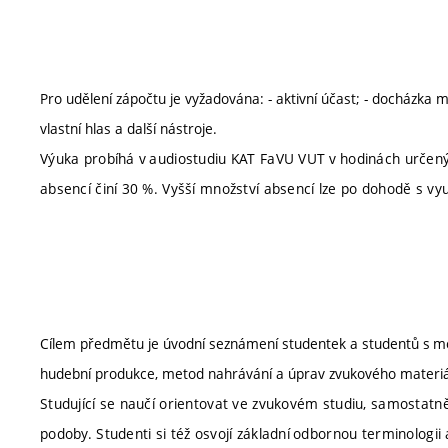
Pro udělení zápočtu je vyžadována: - aktivní účast; - docházka 
vlastní hlas a další nástroje.
Výuka probíhá v audiostudiu KAT FaVU VUT v hodinách určen
absencí činí 30 %. Vyšší množství absencí lze po dohodě s v
Cílem předmětu je úvodní seznámení studentek a studentů s m
hudební produkce, metod nahrávání a úprav zvukového materi
Studující se naučí orientovat ve zvukovém studiu, samostat
podoby. Studenti si též osvojí základní odbornou terminologii