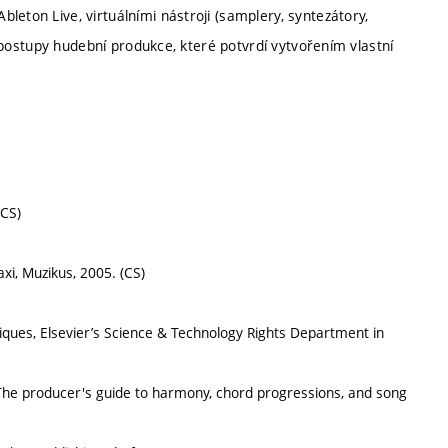
leton Live, virtuálními nástroji (samplery, syntezátory,
ní postupy hudební produkce, které potvrdí vytvořením vlastní
(CS)
axi, Muzikus, 2005. (CS)
iques, Elsevier’s Science & Technology Rights Department in
 The producer's guide to harmony, chord progressions, and song