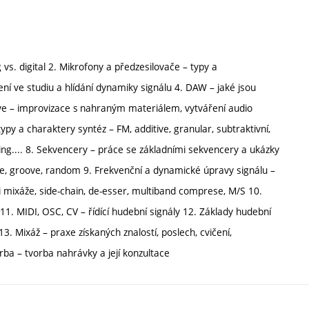
 vs. digital 2. Mikrofony a předzesilovače – typy a
zení ve studiu a hlídání dynamiky signálu 4. DAW – jaké jsou
Live – improvizace s nahraným materiálem, vytváření audio
ypy a charaktery syntéz – FM, additive, granular, subtraktivní,
ing.... 8. Sekvencery – práce se základními sekvencery a ukázky
le, groove, random 9. Frekvenční a dynamické úpravy signálu –
ci mixáže, side-chain, de-esser, multiband comprese, M/S 10.
11. MIDI, OSC, CV – řídící hudební signály 12. Základy hudební
3. Mixáž – praxe získaných znalostí, poslech, cvičení,
rba – tvorba nahrávky a její konzultace