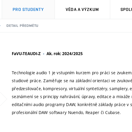
PRO STUDENTY
VĚDA A VÝZKUM
SPOL
DETAIL PŘEDMĚTU
FaVU-TEAUDI-Z
Ak. rok: 2024/2025
Technologie audio 1 je vstupním kurzem pro práci se zvuke
studiové práce. Zaměřuje se na základní orientaci ve zvukov
předzesilovače, kompresory, virtuální syntetizéry, samplery,
seznámení se s principy nahrávání, úpravy, editace a mixáže
editačními audio programy DAW, konkrétně základy práce v so
profesionální DAW softwary Nuendo, Reaper či Cubase.