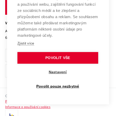
učení
Služby univerzity
Transfer znalostí
a používání webu, zajištění fungování funkcí
technické
Podnikavá univerzita / ContriBUTe
Mezinárodní dohody
ze sociálních médií a ke zlepšení a
Open Science
v
Bezpečná univerzita
přizpůsobení obsahu a reklam. Se souhlasem
Univerzitní sítě
Brně
Projekty
můžeme také předávat marketingovým
VYSOKÉ UČENÍ TECHNICKÉ V BRNĚ
Vyznamenání
platformám některé osobní údaje pro
Projekty ze strukturálních fondů
Antonínská 548/1
www.vut.cz
marketingové účely.
Organizační struktura
602 00 Brno
vut@vutbr.cz
Specifický výzkum
Zjistit více
Úřední deska
Ochrana osobních údajů
POVOLIT VŠE
(externí
Pracovní příležitosti
Nastavení
odkaz)
Podpora a rozvoj zaměstnanců a studujících
Povolit pouze nezbytné
Rovné příležitosti
Copyright © 2026 VUT
Sociální bezpečí
Prohlášení o přístupnosti
HR Award
Informace o používání cookies