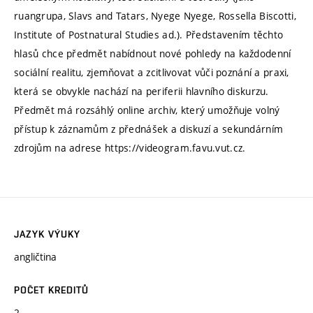
ruangrupa, Slavs and Tatars, Nyege Nyege, Rossella Biscotti,
Institute of Postnatural Studies ad.). Představením těchto
hlasů chce předmět nabídnout nové pohledy na každodenní
sociální realitu, zjemňovat a zcitlivovat vůči poznání a praxi,
která se obvykle nachází na periferii hlavního diskurzu.
Předmět má rozsáhlý online archiv, který umožňuje volný
přístup k záznamům z přednášek a diskuzí a sekundárním
zdrojům na adrese https://videogram.favu.vut.cz.
JAZYK VÝUKY
angličtina
POČET KREDITŮ
2