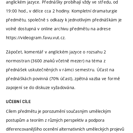
anglickém jazyce. Přednášky probíhají vždy ve středu, od
19:00 hod., v délce cca 2 hodiny. Kompletní dramaturgie
předmětu, společně s odkazy k jednotlivým přednáškám je
volně dostupná v online archivu předmětu na adrese
https://videogram.favu.vut.cz.
Zápočet, komentář v anglickém jazyce o rozsahu 2
normostran (3600 znaků včetně mezer) na téma z
přednášek uskutečněných v rámci semestru. Účast na
přednáškách povinná (70% účast), zpětná vazba ve formě
zapojení se do diskuze vyžadována.
UČEBNÍ CÍLE
Cílem předmětu je porozumění současným uměleckým
postupům a teoriím z různých perspektiv a podpora
diferencovanějšího ocenění alternativních uměleckých projevů