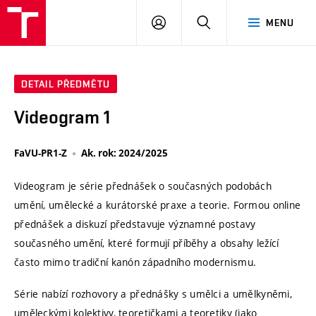
VUT
PŘIHLÁSIT
HLEDAT
MENU
SE
DETAIL PŘEDMĚTU
Videogram 1
FaVU-PR1-Z
Ak. rok: 2024/2025
Videogram je série přednášek o současných podobách
umění, umělecké a kurátorské praxe a teorie. Formou online
přednášek a diskuzí představuje významné postavy
současného umění, které formují příběhy a obsahy ležící
často mimo tradiční kanón západního modernismu.
Série nabízí rozhovory a přednášky s umělci a umělkyněmi,
uměleckými kolektivy, teoretičkami a teoretiky (jako