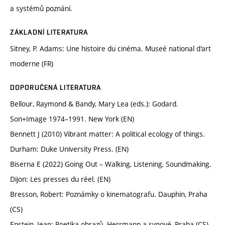
a systémů poznání.
ZÁKLADNÍ LITERATURA
Sitney, P. Adams: Une histoire du cinéma. Museé national d'art
moderne (FR)
DOPORUČENÁ LITERATURA
Bellour, Raymond & Bandy, Mary Lea (eds.): Godard.
Son+Image 1974–1991. New York (EN)
Bennett J (2010) Vibrant matter: A political ecology of things.
Durham: Duke University Press. (EN)
Biserna E (2022) Going Out – Walking, Listening, Soundmaking.
Dijon: Les presses du réel. (EN)
Bresson, Robert: Poznámky o kinematografu. Dauphin, Praha
(CS)
Epstein, Jean: Poetika obrazů. Herrmann a synové, Praha (CS)