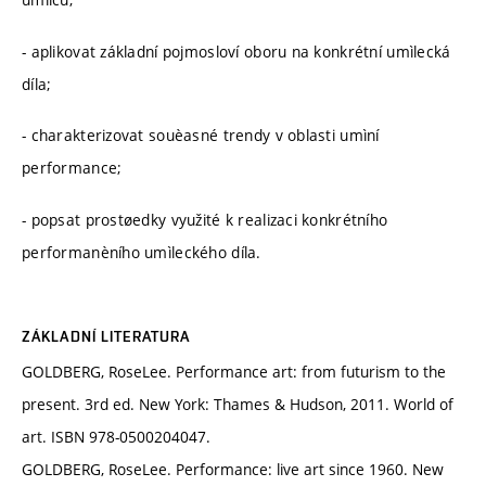
- aplikovat základní pojmosloví oboru na konkrétní umìlecká
díla;
- charakterizovat souèasné trendy v oblasti umìní
performance;
- popsat prostøedky využité k realizaci konkrétního
performanèního umìleckého díla.
ZÁKLADNÍ LITERATURA
GOLDBERG, RoseLee. Performance art: from futurism to the
present. 3rd ed. New York: Thames & Hudson, 2011. World of
art. ISBN 978-0500204047.
GOLDBERG, RoseLee. Performance: live art since 1960. New