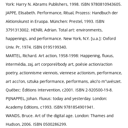
York: Harry N. Abrams Publishers, 1998. ISBN 9780810943605.
JAPPE, Elisabeth. Performance, Ritual, Prozess: Handbuch der
Aktionskunst in Eruopa. München: Prestel, 1993. ISBN
3791313002. HENRI, Adrian. Total art: environments,
happenings, and performance. New York, N.Y. [u.a.]: Oxford
Univ. Pr, 1974. ISBN 0195199340.
MARTEL, Richard. Art action, 1958-1998: Happening, fluxus,
intermédia, zaj, art corporel/body art, poésie action/action
poetry, actionnisme viennois, viennese actionism, performance,
art acciʹon, sztuka performance, performans, akciʹo mʺuvészet.
Québec: Éditions Intervention, c2001. ISBN 2-920500-19-8.
PIJNAPPEL, Johan. Fluxus: today and yesterday. London:
Academy Editions, c1993. ISBN 9781854901941.
WANDS, Bruce. Art of the digital age. London: Thames and
Hudson, 2006. ISBN 0500286299.