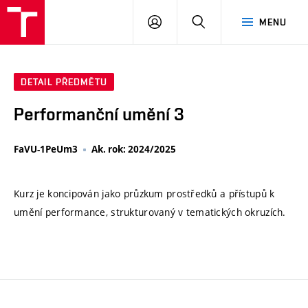
VUT
PŘIHLÁSIT
HLEDAT
MENU
SE
DETAIL PŘEDMĚTU
Performanční umění 3
FaVU-1PeUm3
Ak. rok: 2024/2025
Kurz je koncipován jako průzkum prostředků a přístupů k
umění performance, strukturovaný v tematických okruzích.