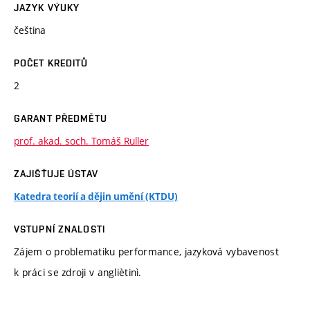
JAZYK VÝUKY
čeština
POČET KREDITŮ
2
GARANT PŘEDMĚTU
prof. akad. soch. Tomáš Ruller
ZAJIŠŤUJE ÚSTAV
Katedra teorií a dějin umění (KTDU)
VSTUPNÍ ZNALOSTI
Zájem o problematiku performance, jazyková vybavenost
k práci se zdroji v angliètinì.