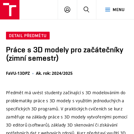
VUT
PŘIHLÁSIT
HLEDAT
MENU
SE
DETAIL PŘEDMĚTU
Práce s 3D modely pro začátečníky
(zimní semestr)
FaVU-13DPZ
Ak. rok: 2024/2025
Předmět má uvést studenty začínající s 3D modelováním do
problematiky práce s 3D modely s využitím jednoduchých a
specifických 3D programů. V praktických cvičeních se kurz
zaměřuje na základy práce s 3D modely vytvořenými pomocí
3D editorů (softwarů), základy 3D skenování či získávání
potřebných dat z webových zdrojů. Kurz představí využití 3D