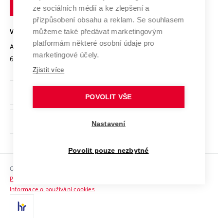
technické
Podnikavá univerzita / ContriBUTe
Mezinárodní dohody
ze sociálních médií a ke zlepšení a
Open Science
v
Bezpečná univerzita
přizpůsobení obsahu a reklam. Se souhlasem
Univerzitní sítě
Brně
Projekty
můžeme také předávat marketingovým
VYSOKÉ UČENÍ TECHNICKÉ V BRNĚ
Vyznamenání
platformám některé osobní údaje pro
Projekty ze strukturálních fondů
Antonínská 548/1
www.vut.cz
marketingové účely.
Organizační struktura
602 00 Brno
vut@vutbr.cz
Specifický výzkum
Zjistit více
Úřední deska
Ochrana osobních údajů
POVOLIT VŠE
(externí
Pracovní příležitosti
Nastavení
odkaz)
Podpora a rozvoj zaměstnanců a studujících
Povolit pouze nezbytné
Rovné příležitosti
Copyright © 2026 VUT
Sociální bezpečí
Prohlášení o přístupnosti
HR Award
Informace o používání cookies
Kontakty