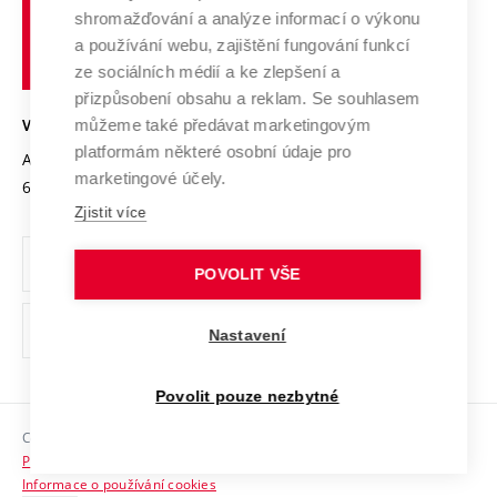
Vysoké
Výzkumné infrastruktury
shromažďování a analýze informací o výkonu
Udržitelná univerzita
učení
Služby univerzity
Transfer znalostí
a používání webu, zajištění fungování funkcí
technické
Podnikavá univerzita / ContriBUTe
Mezinárodní dohody
ze sociálních médií a ke zlepšení a
Open Science
v
Bezpečná univerzita
přizpůsobení obsahu a reklam. Se souhlasem
Univerzitní sítě
Brně
Projekty
můžeme také předávat marketingovým
VYSOKÉ UČENÍ TECHNICKÉ V BRNĚ
Vyznamenání
platformám některé osobní údaje pro
Projekty ze strukturálních fondů
Antonínská 548/1
www.vut.cz
marketingové účely.
Organizační struktura
602 00 Brno
vut@vutbr.cz
Specifický výzkum
Zjistit více
Úřední deska
Ochrana osobních údajů
POVOLIT VŠE
(externí
Pracovní příležitosti
Nastavení
odkaz)
Podpora a rozvoj zaměstnanců a studujících
Povolit pouze nezbytné
Rovné příležitosti
Copyright © 2026 VUT
Sociální bezpečí
Prohlášení o přístupnosti
HR Award
Informace o používání cookies