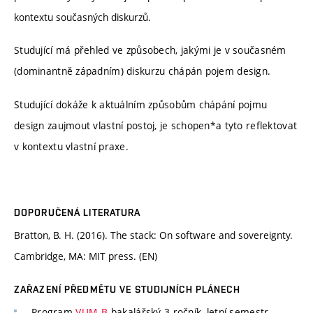
kontextu současných diskurzů.
Studující má přehled ve způsobech, jakými je v současném
(dominantně západním) diskurzu chápán pojem design.
Studující dokáže k aktuálním způsobům chápání pojmu
design zaujmout vlastní postoj, je schopen*a tyto reflektovat
v kontextu vlastní praxe.
DOPORUČENÁ LITERATURA
Bratton, B. H. (2016). The stack: On software and sovereignty.
Cambridge, MA: MIT press. (EN)
ZAŘAZENÍ PŘEDMĚTU VE STUDIJNÍCH PLÁNECH
Program
VUM_B
bakalářský 3 ročník, letní semestr,