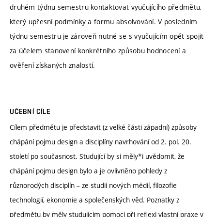
druhém týdnu semestru kontaktovat vyučujícího předmětu,
který upřesní podmínky a formu absolvování. V posledním
týdnu semestru je zároveň nutné se s vyučujícím opět spojit
za účelem stanovení konkrétního způsobu hodnocení a
ověření získaných znalostí.
UČEBNÍ CÍLE
Cílem předmětu je představit (z velké části západní) způsoby
chápání pojmu design a disciplíny navrhování od 2. pol. 20.
století po současnost. Studující by si měly*i uvědomit, že
chápání pojmu design bylo a je ovlivněno pohledy z
různorodých disciplín – ze studií nových médií, filozofie
technologií, ekonomie a společenských věd. Poznatky z
předmětu by měly studujícím pomoci při reflexi vlastní praxe v