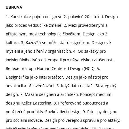
OSNOVA
1. Konstrukce pojmu design ve 2. polovině 20. století. Design
jako proces vedoucí ke změně. 2. Mezi proveditelným a
přijatelným, mezi technologií a člověkem. Design jako 3.
kultura. 3. Každý*á se může stát designérem. Designové
myšlení a jeho šíření v organizacích. 4. Od zakázky pro
individuálního tvůrce k empatii pro uživatelskou zkušenost.
Reflexe přístupu Human Centered Design (HCD). 5.
Designér*ka jako interpretátor. Design jako nástroj pro
advokacii a přesvědčování. 6. Když data nestačí. Strategický
design. 7. Mazaní designéři a architekti. Koncept medium
designu Keller Easterling. 8. Preferované budoucnosti a
neužitečné produkty. Spekulativní design. 9. Principy designu
pro sociální inovace. Design pro veřejnou správu a pro aktéry,
jejichž primárním cílem není generování zisku. 10. Design a