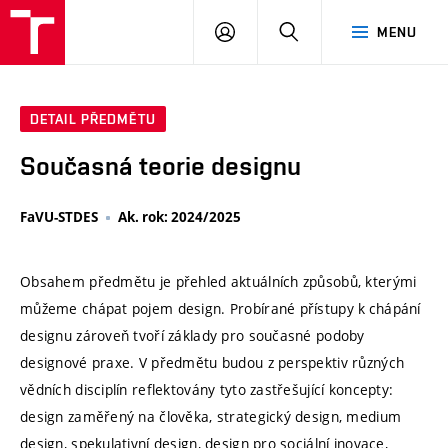
VUT
PŘIHLÁSIT
HLEDAT
MENU
SE
DETAIL PŘEDMĚTU
Současná teorie designu
FaVU-STDES
Ak. rok: 2024/2025
Obsahem předmětu je přehled aktuálních způsobů, kterými
můžeme chápat pojem design. Probírané přístupy k chápání
designu zároveň tvoří základy pro současné podoby
designové praxe. V předmětu budou z perspektiv různých
vědních disciplín reflektovány tyto zastřešující koncepty:
design zaměřený na člověka, strategický design, medium
design, spekulativní design, design pro sociální inovace,