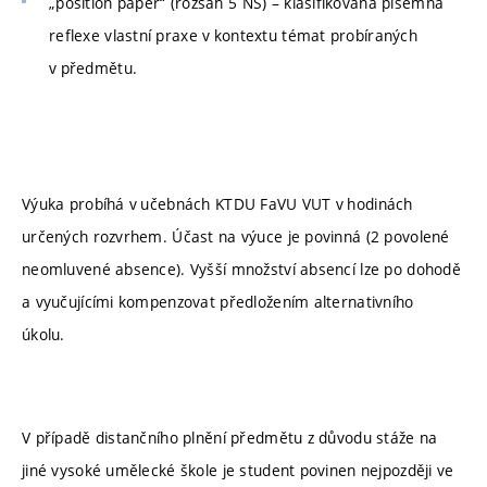
„position paper“ (rozsah 5 NS) – klasifikovaná písemná
reflexe vlastní praxe v kontextu témat probíraných
v předmětu.
Výuka probíhá v učebnách KTDU FaVU VUT v hodinách
určených rozvrhem. Účast na výuce je povinná (2 povolené
neomluvené absence). Vyšší množství absencí lze po dohodě
a vyučujícími kompenzovat předložením alternativního
úkolu.
V případě distančního plnění předmětu z důvodu stáže na
jiné vysoké umělecké škole je student povinen nejpozději ve