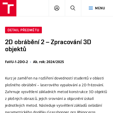
VUT
PŘIHLÁSIT
HLEDAT
MENU
SE
DETAIL PŘEDMĚTU
2D obrábění 2 – Zpracování 3D
objektů
FaVU-1-2DO-2
Ak. rok: 2024/2025
Kurz je zaměřen na rozšíření dovedností studentů v oblasti
plošného obrábění – laserového vypalování a 2D frézování.
Zahrnuje vysvětlení základních metod konstrukce 3D objektů
z plošných obrazců, jejich srovnání a objasnění úskalí
jednotlivých metod. Následuje vysvětlení základů ovládání
parametrického doplňku Grasshopper pro Rhinoceros.