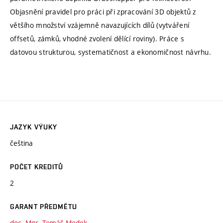
Objasnění pravidel pro práci při zpracování 3D objektů z
většího množství vzájemně navazujících dílů (vytváření
offsetů, zámků, vhodné zvolení dělící roviny). Práce s
datovou strukturou, systematičnost a ekonomičnost návrhu.
JAZYK VÝUKY
čeština
POČET KREDITŮ
2
GARANT PŘEDMĚTU
doc. Mgr. Tomáš Medek