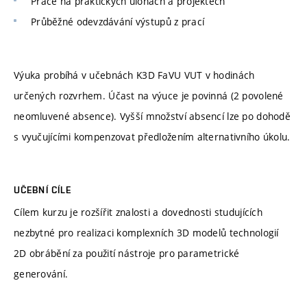
Práce na praktických úlohách a projektech
Průběžné odevzdávání výstupů z prací
Výuka probíhá v učebnách K3D FaVU VUT v hodinách
určených rozvrhem. Účast na výuce je povinná (2 povolené
neomluvené absence). Vyšší množství absencí lze po dohodě
s vyučujícími kompenzovat předložením alternativního úkolu.
UČEBNÍ CÍLE
Cílem kurzu je rozšířit znalosti a dovednosti studujících
nezbytné pro realizaci komplexních 3D modelů technologií
2D obrábění za použití nástroje pro parametrické
generování.