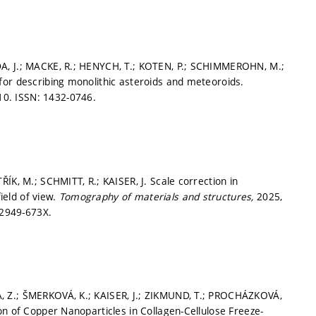
A, J.; MACKE, R.; HENYCH, T.; KOTEN, P.; SCHIMMEROHN, M.;
for describing monolithic asteroids and meteoroids.
-10.
ISSN: 1432-0746.
ÍK, M.; SCHMITT, R.; KAISER, J. Scale correction in
eld of view.
Tomography of materials and structures,
2025,
 2949-673X.
, Z.; ŠMERKOVÁ, K.; KAISER, J.; ZIKMUND, T.; PROCHÁZKOVÁ,
on of Copper Nanoparticles in Collagen-Cellulose Freeze-