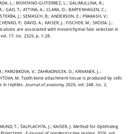
URADA, L.; MONTANO-GUTIERREZ, L.; GALIMULLINA, R.;
A.; GAO, T.; ATTINA, A.; CLARA, O.; BARTENHAGEN, C.;
 STERBA, J.; SEMASCH, B.; ANDERSON, E.; PRAKASH, V.;
HENKO, P.; DAVID, A.; KAISER, J.; FISCHER, M.; SKODA, J.;
cations are associated with mesenchymal fate selection in
vol. 17, iss. 2326,
p. 1-28.
; PAROBKOVA, V.; ZAHRADNICEK, O.; KRIVANEK, J.;
HTOVA, M. Tooth-bone attachment tissue is produced by cells
 in reptiles.
Journal of anatomy,
2026, vol. 248, iss. 2,
MUND, T.; ŠALPLACHTA, J.; KAISER, J. Method for Optimizing
 Projections.
E-Journal of nondestructive testing,
2026, vol.