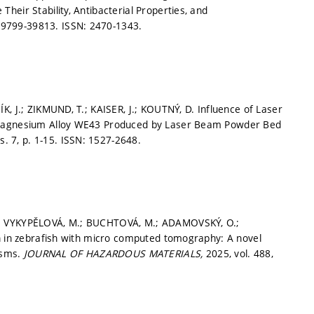
eir Stability, Antibacterial Properties, and
39799-39813.
ISSN: 2470-1343.
, J.; ZIKMUND, T.; KAISER, J.; KOUTNÝ, D. Influence of Laser
m Magnesium Alloy WE43 Produced by Laser Beam Powder Bed
ss. 7,
p. 1-15.
ISSN: 1527-2648.
.; VYKYPĚLOVÁ, M.; BUCHTOVÁ, M.; ADAMOVSKÝ, O.;
on in zebrafish with micro computed tomography: A novel
isms.
JOURNAL OF HAZARDOUS MATERIALS,
2025, vol. 488,