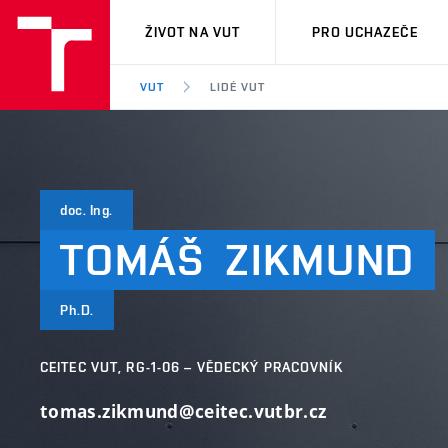
VUT
ŽIVOT NA VUT
PRO UCHAZEČE
VUT
LIDÉ VUT
doc. Ing.
TOMÁŠ
ZIKMUND
Ph.D.
CEITEC VUT, RG-1-06 – VĚDECKÝ PRACOVNÍK
tomas.zikmund@ceitec.vutbr.cz