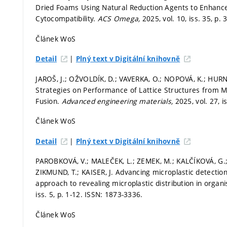
Dried Foams Using Natural Reduction Agents to Enhance Th
Cytocompatibility.
ACS Omega,
2025, vol. 10, iss. 35,
p. 
Článek WoS
|
Detail
Plný text v Digitální knihovně
JAROŠ, J.; OŽVOLDÍK, D.; VAVERKA, O.; NOPOVÁ, K.; HURNÍK
Strategies on Performance of Lattice Structures fro
Fusion.
Advanced engineering materials,
2025, vol. 27, i
Článek WoS
|
Detail
Plný text v Digitální knihovně
PAROBKOVÁ, V.; MALEČEK, L.; ZEMEK, M.; KALČÍKOVÁ, G
ZIKMUND, T.; KAISER, J. Advancing microplastic detecti
approach to revealing microplastic distribution in organ
iss. 5,
p. 1-12.
ISSN: 1873-3336.
Článek WoS