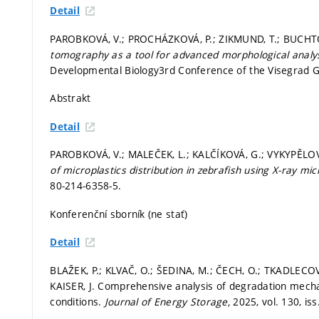
Detail
PAROBKOVÁ, V.; PROCHÁZKOVÁ, P.; ZIKMUND, T.; BUCHTO
tomography as a tool for advanced morphological analy
Developmental Biology3rd Conference of the Visegrad Gr
Abstrakt
Detail
PAROBKOVÁ, V.; MALEČEK, L.; KALČÍKOVÁ, G.; VYKYPĚLOV
of microplastics distribution in zebrafish using X-ray
80-214-6358-5.
Konferenční sborník (ne stať)
Detail
BLAŽEK, P.; KLVAČ, O.; ŠEDINA, M.; ČECH, O.; TKADLECOV
KAISER, J. Comprehensive analysis of degradation mecha
conditions.
Journal of Energy Storage,
2025, vol. 130, is