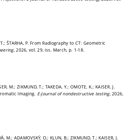
T.; ŠTARHA, P. From Radiography to CT: Geometric
neering,
2026, vol. 29, iss. March,
p. 1-18.
ER, M.; ZIKMUND, T.; TAKEDA, Y.; OMOTE, K.; KAISER, J.
romatic Imaging.
E-Journal of nondestructive testing,
2026,
, M.; ADAMOVSKÝ, O.; KLUN, B.; ZIKMUND, T.; KAISER, J.