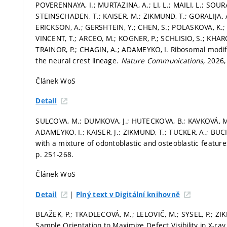
POVERENNAYA, I.; MURTAZINA, A.; LI, L.; MAILI, L.; SO
STEINSCHADEN, T.; KAISER, M.; ZIKMUND, T.; GORALIJA, 
ERICKSON, A.; GERSHTEIN, Y.; CHEN, S.; POLASKOVA, K.;
VINCENT, T.; ARCEO, M.; KOGNER, P.; SCHLISIO, S.; KHARC
TRAINOR, P.; CHAGIN, A.; ADAMEYKO, I. Ribosomal modifi
the neural crest lineage.
Nature Communications,
2026, 
Článek WoS
Detail
SULCOVA, M.; DUMKOVA, J.; HUTECKOVA, B.; KAVKOVÁ, M.
ADAMEYKO, I.; KAISER, J.; ZIKMUND, T.; TUCKER, A.; BUC
with a mixture of odontoblastic and osteoblastic features
p. 251-268.
Článek WoS
|
Detail
Plný text v Digitální knihovně
BLAŽEK, P.; TKADLECOVÁ, M.; LELOVIČ, M.; SYSEL, P.; ZIK
Sample Orientation to Maximize Defect Visibility in X-ray