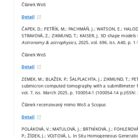
Článek WoS
Detail
ČAPEK, D.; PETŘÍK, M.; PACHMÁŇ, J.; WATSON, E.; HALOD
STRAVOVÁ, Z.; ZIKMUND, T.; KAISER, J. 3D shape models 
Astronomy & astrophysics,
2025, vol. 696, iss. A40,
p. 1
Článek WoS
Detail
ZEMEK, M.; BLAŽEK, P.; ŠALPLACHTA, J.; ZIKMUND, T.; PETŘ
submicron computed tomography with a submillimeter fi
vol. 7, iss. March 2025,
p. 100054-1 (100054-14 p.)
ISSN:
Článek recenzovaný mimo WoS a Scopus
Detail
POLÁKOVÁ, V.; MATULOVÁ, J.; BRTNÍKOVÁ, J.; FOHLEROVÁ
P.; ŽÍDEK, J.; VOJTOVÁ, L. In Situ Homogeneous Generati