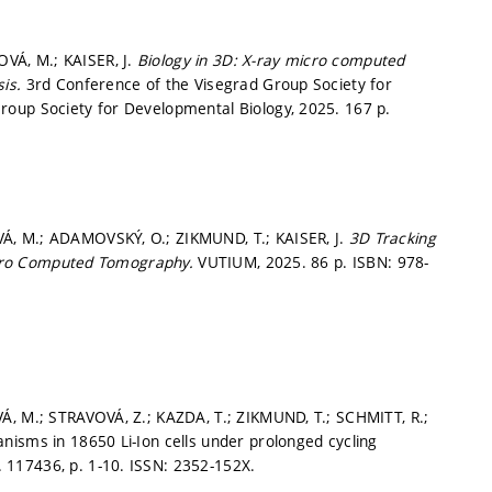
VÁ, M.; KAISER, J.
Biology in 3D: X-ray micro computed
sis.
3rd Conference of the Visegrad Group Society for
oup Society for Developmental Biology, 2025. 167 p.
Á, M.; ADAMOVSKÝ, O.; ZIKMUND, T.; KAISER, J.
3D Tracking
 micro Computed Tomography.
VUTIUM, 2025. 86 p. ISBN: 978-
Á, M.; STRAVOVÁ, Z.; KAZDA, T.; ZIKMUND, T.; SCHMITT, R.;
nisms in 18650 Li-Ion cells under prolonged cycling
s. 117436,
p. 1-10.
ISSN: 2352-152X.