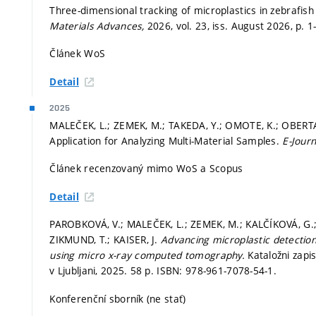
Three-dimensional tracking of microplastics in zebrafi
Materials Advances,
2026, vol. 23, iss. August 2026,
p. 1
Článek WoS
Detail
2025
MALEČEK, L.; ZEMEK, M.; TAKEDA, Y.; OMOTE, K.; OBERTA, 
Application for Analyzing Multi-Material Samples.
E-Journ
Článek recenzovaný mimo WoS a Scopus
Detail
PAROBKOVÁ, V.; MALEČEK, L.; ZEMEK, M.; KALČÍKOVÁ, G
ZIKMUND, T.; KAISER, J.
Advancing microplastic detection
using micro x-ray computed tomography.
Kataložni zapis 
v Ljubljani, 2025. 58 p. ISBN: 978-961-7078-54-1.
Konferenční sborník (ne stať)