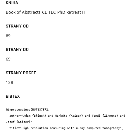
KNIHA
Book of Abstracts CEITEC PhD Retreat II
STRANY OD
69
STRANY DO
69
STRANY POČET
138
BIBTEX
@inproceedings{BUT137872,

  author="Adam {Břínek} and Markéta {Kaiser} and Tomáš {Zikmund} and 
Jozef {Kaiser}",

  title="High resolution measuring with X-ray computed tomography",
