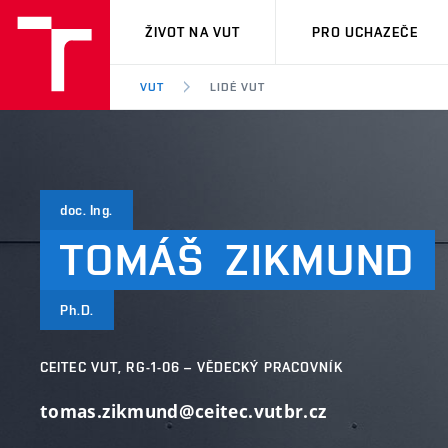
VUT
ŽIVOT NA VUT
PRO UCHAZEČE
VUT
LIDÉ VUT
doc. Ing.
TOMÁŠ
ZIKMUND
Ph.D.
CEITEC VUT, RG-1-06 – VĚDECKÝ PRACOVNÍK
tomas.zikmund@ceitec.vutbr.cz