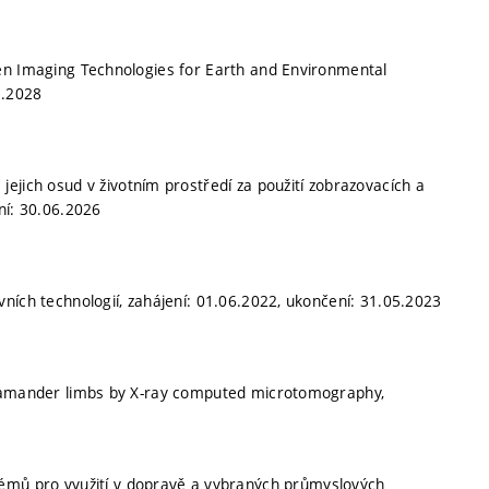
en Imaging Technologies for Earth and Environmental
3.2028
jejich osud v životním prostředí za použití zobrazovacích a
ní: 30.06.2026
ních technologií, zahájení: 01.06.2022, ukončení: 31.05.2023
alamander limbs by X-ray computed microtomography,
stémů pro využití v dopravě a vybraných průmyslových