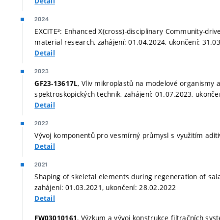
Detail
2024
EXCITE²: Enhanced X(cross)-disciplinary Community-driv
material research, zahájení: 01.04.2024, ukončení: 31.0
Detail
2023
, Vliv mikroplastů na modelové organismy a 
GF23-13617L
spektroskopických technik, zahájení: 01.07.2023, ukonče
Detail
2022
Vývoj komponentů pro vesmírný průmysl s využitím aditiv
Detail
2021
Shaping of skeletal elements during regeneration of s
zahájení: 01.03.2021, ukončení: 28.02.2022
Detail
, Výzkum a vývoj konstrukce filtračních sy
FW03010161