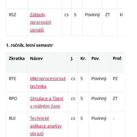
2
RSZ
Základy
cs
5
Povinný
ZT
kl
P
zpracování
C
signálů
2
1. ročník, letní semestr
Zkratka
Název
J.
Kr.
Pov.
Prof.
Uk.
RTE
Mikroprocesorová
cs
5
Povinný
PZ
zá,zk
technika
RPO
Simulace a řízení
cs
5
Povinný
ZT
kl
v reálném čase
RUI
Technické
cs
5
Povinný
-
zá,zk
aplikace analýzy
obrazů