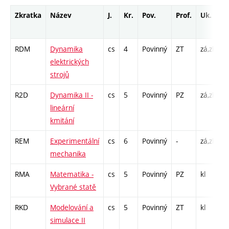
Zkratka
Název
J.
Kr.
Pov.
Prof.
Uk.
H
r
RDM
Dynamika
cs
4
Povinný
ZT
zá,zk
P
elektrických
C
strojů
R2D
Dynamika II -
cs
5
Povinný
PZ
zá,zk
P
lineární
C
kmitání
2
REM
Experimentální
cs
6
Povinný
-
zá,zk
P
mechanika
L
RMA
Matematika -
cs
5
Povinný
PZ
kl
P
Vybrané statě
C
RKD
Modelování a
cs
5
Povinný
ZT
kl
P
simulace II
C