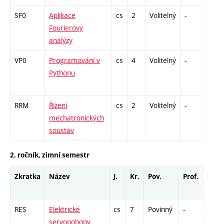
SF0
Aplikace
cs
2
Volitelný
-
zá
Fourierovy
analýzy
VP0
Programování v
cs
4
Volitelný
-
zá,zk
Pythonu
RRM
Řízení
cs
2
Volitelný
-
zá,zk
mechatronických
soustav
2. ročník, zimní semestr
Zkratka
Název
J.
Kr.
Pov.
Prof.
Uk.
RES
Elektrické
cs
7
Povinný
-
zá,zk
servopohony