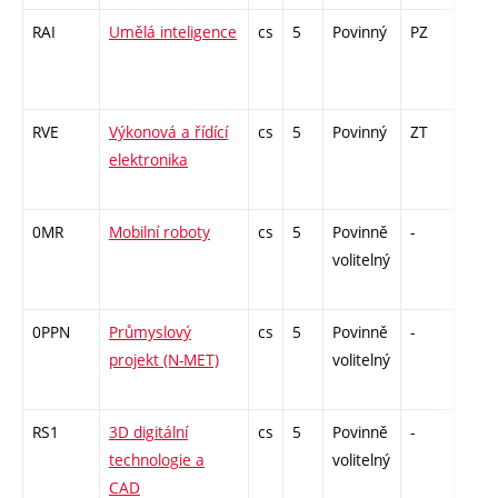
RAI
Umělá inteligence
cs
5
Povinný
PZ
zá,zk
RVE
Výkonová a řídící
cs
5
Povinný
ZT
zá,zk
elektronika
0MR
Mobilní roboty
cs
5
Povinně
-
zá
volitelný
0PPN
Průmyslový
cs
5
Povinně
-
kl
projekt (N-MET)
volitelný
RS1
3D digitální
cs
5
Povinně
-
zá,zk
technologie a
volitelný
CAD