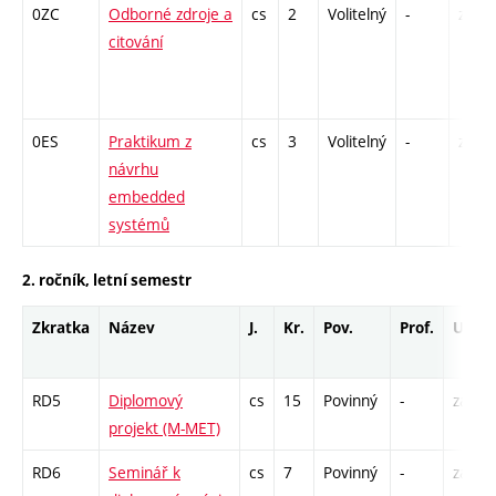
0ZC
Odborné zdroje a
cs
2
Volitelný
-
zá
citování
0ES
Praktikum z
cs
3
Volitelný
-
zá
návrhu
embedded
systémů
2. ročník, letní semestr
Zkratka
Název
J.
Kr.
Pov.
Prof.
Uk.
RD5
Diplomový
cs
15
Povinný
-
zá
projekt (M-MET)
RD6
Seminář k
cs
7
Povinný
-
zá