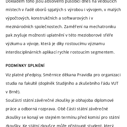
Dokladem toho jsou absolventi působící dnes na vedoucích
místech v řadě oborů spjatých s výrobou i vývojem, v malých
výpočtových, konstrukčních a softwarových i v
mezinárodních společnostech. Zaměření na mechatroniku
pak zvyšuje možnosti uplatnění v této mezioborové sféře
výzkumu a vývoje, která je díky rostoucímu významu
interdisciplinárních aplikací rychle rostoucím segmentem.
PODMÍNKY SPLNĚNÍ
Viz platné předpisy, Směrnice děkana Pravidla pro organizaci
studia na fakultě (doplněk Studijního a zkušebního řádu VUT
v Brně).
Součástí státní závěrečné zkoušky je obhajoba diplomové
práce a odborná rozprava. Obě části státní závěrečné
zkoušky se konají ve stejném termínu před komisí pro státní
zkoušky. Ke státní zkoušce může přistoupit student, který