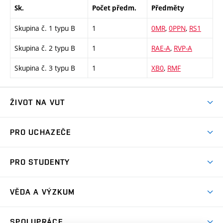
Sk.
Počet předm.
Předměty
Skupina č. 1 typu B
1
0MR
,
0PPN
,
RS1
Skupina č. 2 typu B
1
RAE-A
,
RVP-A
Skupina č. 3 typu B
1
XB0
,
RMF
ŽIVOT NA VUT
Atmosféra VUT
PRO UCHAZEČE
Prostory školy
Proč na VUT
Koleje
PRO STUDENTY
Studijní programy
Stravování
Předměty
Studijní předpisy
Studium a stáže v zahraničí
Stipendia
Dny otevřených dveří
VĚDA A VÝZKUM
Sport na VUT
(externí
Studijní programy
Poplatky za studium
Uznání zahraničního vzdělání
Knihovny
Aktivity pro juniory
Studentský život
odkaz)
Věda a výzkum na VUT
Harmonogram akademického roku
Zpracování osobních údajů studentů
Sociální bezpečí
SPOLUPRÁCE
Celoživotní vzdělávání