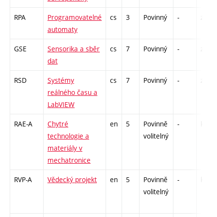
RPA
Programovatelné
cs
3
Povinný
-
zá,zk
automaty
GSE
Sensorika a sběr
cs
7
Povinný
-
zá,zk
dat
RSD
Systémy
cs
7
Povinný
-
zá,zk
reálného času a
LabVIEW
RAE-A
Chytré
en
5
Povinně
-
kl
technologie a
volitelný
materiály v
mechatronice
RVP-A
Vědecký projekt
en
5
Povinně
-
kl
volitelný