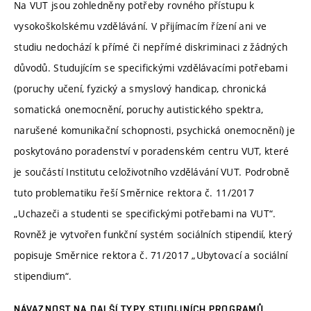
Na VUT jsou zohledněny potřeby rovného přístupu k
vysokoškolskému vzdělávání. V přijímacím řízení ani ve
studiu nedochází k přímé či nepřímé diskriminaci z žádných
důvodů. Studujícím se specifickými vzdělávacími potřebami
(poruchy učení, fyzický a smyslový handicap, chronická
somatická onemocnění, poruchy autistického spektra,
narušené komunikační schopnosti, psychická onemocnění) je
poskytováno poradenství v poradenském centru VUT, které
je součástí Institutu celoživotního vzdělávání VUT. Podrobně
tuto problematiku řeší Směrnice rektora č. 11/2017
„Uchazeči a studenti se specifickými potřebami na VUT“.
Rovněž je vytvořen funkční systém sociálních stipendií, který
popisuje Směrnice rektora č. 71/2017 „Ubytovací a sociální
stipendium“.
NÁVAZNOST NA DALŠÍ TYPY STUDIJNÍCH PROGRAMŮ