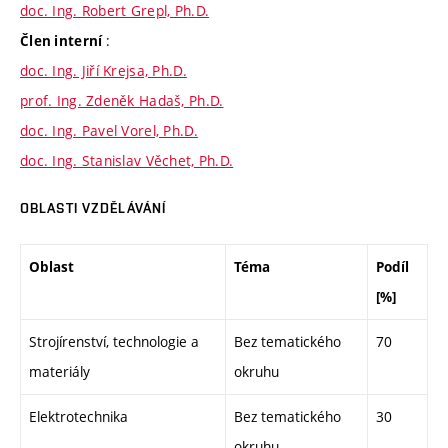
doc. Ing. Robert Grepl, Ph.D.
:
Člen interní
doc. Ing. Jiří Krejsa, Ph.D.
prof. Ing. Zdeněk Hadaš, Ph.D.
doc. Ing. Pavel Vorel, Ph.D.
doc. Ing. Stanislav Věchet, Ph.D.
OBLASTI VZDĚLÁVÁNÍ
Oblast
Téma
Podíl
[%]
Strojírenství, technologie a
Bez tematického
70
materiály
okruhu
Elektrotechnika
Bez tematického
30
okruhu