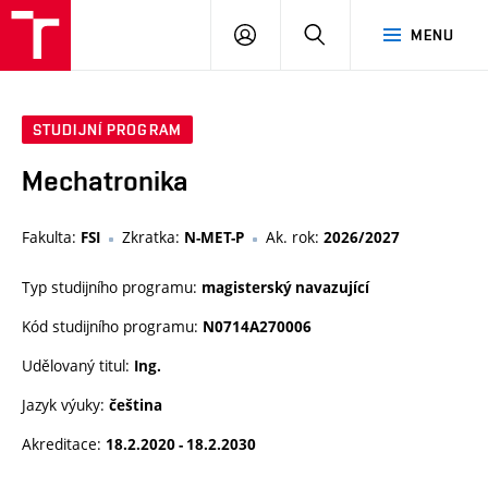
VUT
PŘIHLÁSIT
HLEDAT
MENU
SE
STUDIJNÍ PROGRAM
Mechatronika
Fakulta:
Zkratka:
Ak. rok:
FSI
N-MET-P
2026/2027
Typ studijního programu:
magisterský navazující
Kód studijního programu:
N0714A270006
Udělovaný titul:
Ing.
Jazyk výuky:
čeština
Akreditace:
18.2.2020 - 18.2.2030