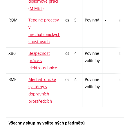
diplomové práci
(M-MET)
RQM
Tepelné procesy
cs
5
Povinný
-
zá,zk
v
mechatronických
soustavách
XB0
Bezpečnost
cs
4
Povinně
-
zá,zk
práce v
volitelný
elektrotechnice
RMF
Mechatronické
cs
4
Povinně
-
zá,zk
systémy v
volitelný
dopravních
prostředcích
Všechny skupiny volitelných předmětů