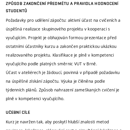
ZPŮSOB ZAKONČENÍ PŘEDMĚTU A PRAVIDLA HODNOCENÍ
STUDENTŮ
Požadavky pro udělení zápočtu: aktivní účast na cvičeních a
úspěšná realizace skupinového projektu v kooperaci s
vyučujícím. Projekt je obhajován formou prezentace před
ostatními účastníky kurzu a zakončen praktickou ukázkou
realizovaného projektu. Klasifikace je plně v kompetenci
vyučujícího podle platných směrnic VUT v Brně.
Účast v ateliérech je žádoucí, povinná v připadě požadavku
na úspěšné získání zápočtu. Výuka je člěněna podle
týdenních plánů. Způsob nahrazení zameškaných cvičení je
plně v kompetenci vyučujícího.
UČEBNÍ CÍLE
Kurz je navržen tak, aby poskytl hlubší znalosti metod