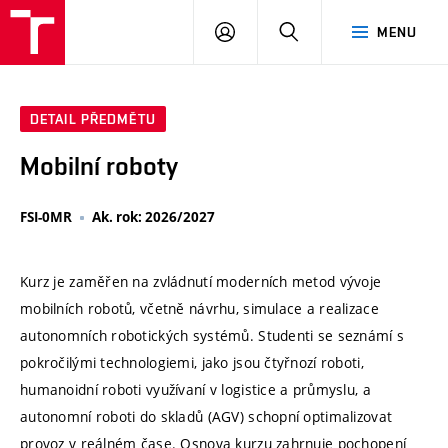
VUT
PŘIHLÁSIT
HLEDAT
MENU
SE
DETAIL PŘEDMĚTU
Mobilní roboty
FSI-0MR
Ak. rok: 2026/2027
Kurz je zaměřen na zvládnutí moderních metod vývoje
mobilních robotů, včetně návrhu, simulace a realizace
autonomních robotických systémů. Studenti se seznámí s
pokročilými technologiemi, jako jsou čtyřnozí roboti,
humanoidní roboti využívaní v logistice a průmyslu, a
autonomní roboti do skladů (AGV) schopní optimalizovat
provoz v reálném čase. Osnova kurzu zahrnuje pochopení