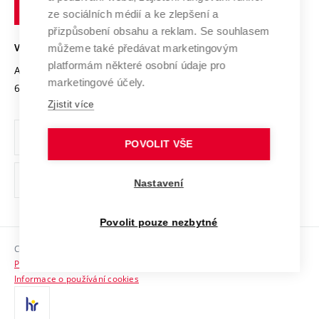
technické
Podnikavá univerzita / ContriBUTe
Mezinárodní dohody
ze sociálních médií a ke zlepšení a
Open Science
v
Bezpečná univerzita
přizpůsobení obsahu a reklam. Se souhlasem
Univerzitní sítě
Brně
Projekty
můžeme také předávat marketingovým
VYSOKÉ UČENÍ TECHNICKÉ V BRNĚ
Vyznamenání
platformám některé osobní údaje pro
Projekty ze strukturálních fondů
Antonínská 548/1
www.vut.cz
marketingové účely.
Organizační struktura
602 00 Brno
vut@vutbr.cz
Specifický výzkum
Zjistit více
Úřední deska
Ochrana osobních údajů
POVOLIT VŠE
(externí
Pracovní příležitosti
Nastavení
odkaz)
Podpora a rozvoj zaměstnanců a studujících
Povolit pouze nezbytné
Rovné příležitosti
Copyright © 2026 VUT
Sociální bezpečí
Prohlášení o přístupnosti
HR Award
Informace o používání cookies
Kontakty