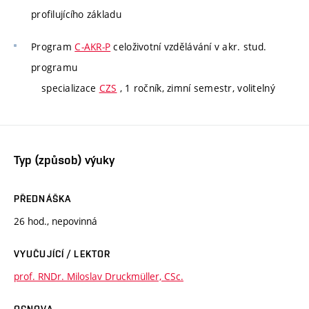
profilujícího základu
Program
C-AKR-P
celoživotní vzdělávání v akr. stud.
programu
specializace
CZS
, 1 ročník, zimní semestr, volitelný
Typ (způsob) výuky
PŘEDNÁŠKA
26 hod., nepovinná
VYUČUJÍCÍ / LEKTOR
prof. RNDr. Miloslav Druckmüller, CSc.
OSNOVA