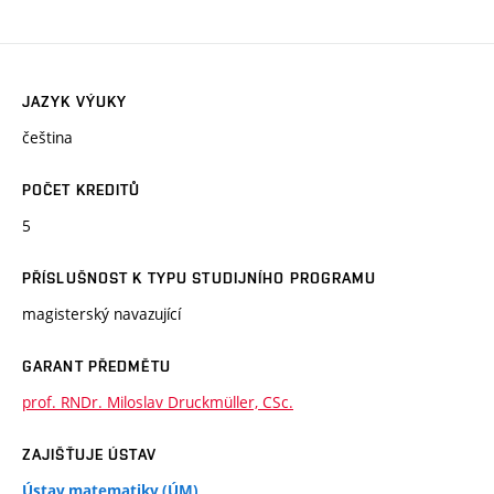
JAZYK VÝUKY
čeština
POČET KREDITŮ
5
PŘÍSLUŠNOST K TYPU STUDIJNÍHO PROGRAMU
magisterský navazující
GARANT PŘEDMĚTU
prof. RNDr. Miloslav Druckmüller, CSc.
ZAJIŠŤUJE ÚSTAV
Ústav matematiky (ÚM)