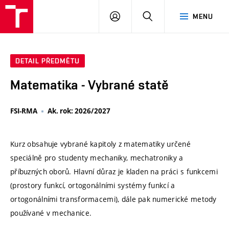
VUT
PŘIHLÁSIT
HLEDAT
MENU
SE
DETAIL PŘEDMĚTU
Matematika - Vybrané statě
FSI-RMA
Ak. rok: 2026/2027
Kurz obsahuje vybrané kapitoly z matematiky určené
speciálně pro studenty mechaniky, mechatroniky a
příbuzných oborů. Hlavní důraz je kladen na práci s funkcemi
(prostory funkcí, ortogonálními systémy funkcí a
ortogonálními transformacemi), dále pak numerické metody
používané v mechanice.