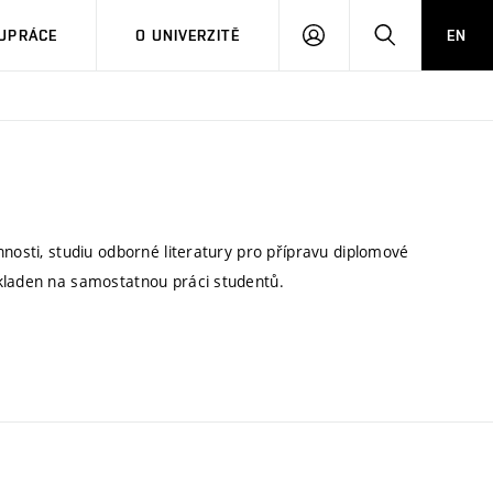
PŘIHLÁSIT
HLEDAT
UPRÁCE
O UNIVERZITĚ
EN
SE
nnosti, studiu odborné literatury pro přípravu diplomové
 kladen na samostatnou práci studentů.