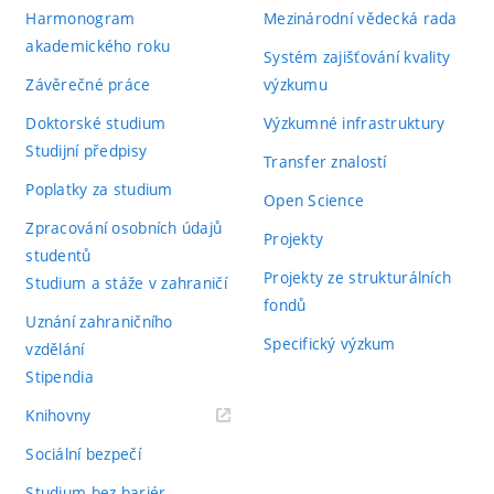
Harmonogram
Mezinárodní vědecká rada
akademického roku
Systém zajišťování kvality
Závěrečné práce
výzkumu
Doktorské studium
Výzkumné infrastruktury
Studijní předpisy
Transfer znalostí
Poplatky za studium
Open Science
Zpracování osobních údajů
Projekty
studentů
Projekty ze strukturálních
Studium a stáže v zahraničí
fondů
Uznání zahraničního
Specifický výzkum
vzdělání
Stipendia
(externí
Knihovny
odkaz)
Sociální bezpečí
Studium bez bariér