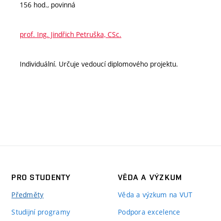
156 hod., povinná
prof. Ing. Jindřich Petruška, CSc.
Individuální. Určuje vedoucí diplomového projektu.
PRO STUDENTY
VĚDA A VÝZKUM
Předměty
Věda a výzkum na VUT
Studijní programy
Podpora excelence