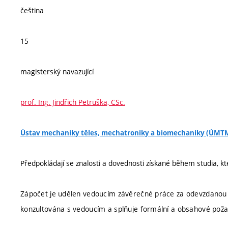
čeština
15
magisterský navazující
prof. Ing. Jindřich Petruška, CSc.
Ústav mechaniky těles, mechatroniky a biomechaniky (ÚMT
Předpokládají se znalosti a dovednosti získané během studia, k
Zápočet je udělen vedoucím závěrečné práce za odevzdanou 
konzultována s vedoucím a splňuje formální a obsahové poža