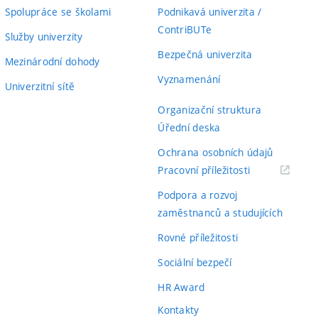
Spolupráce se školami
Podnikavá univerzita /
ContriBUTe
Služby univerzity
Bezpečná univerzita
Mezinárodní dohody
Vyznamenání
Univerzitní sítě
Organizační struktura
Úřední deska
Ochrana osobních údajů
(externí
Pracovní příležitosti
odkaz)
Podpora a rozvoj
zaměstnanců a studujících
Rovné příležitosti
Sociální bezpečí
HR Award
Kontakty