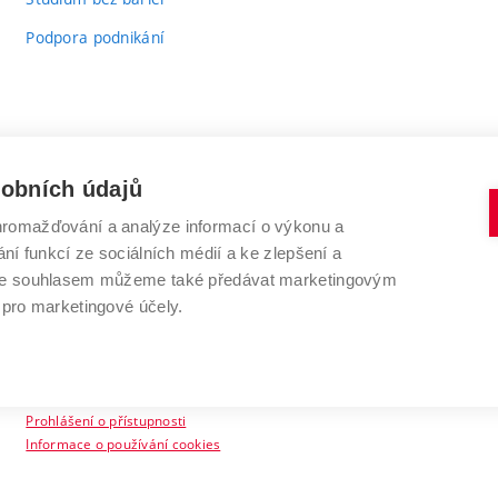
Podpora podnikání
sobních údajů
romažďování a analýze informací o výkonu a
VYSOKÉ UČENÍ TECHNICKÉ V BRNĚ
ní funkcí ze sociálních médií a ke zlepšení a
Antonínská 548/1
www.vut.cz
 Se souhlasem můžeme také předávat marketingovým
602 00 Brno
vut@vutbr.cz
 pro marketingové účely.
Prohlášení o přístupnosti
Informace o používání cookies