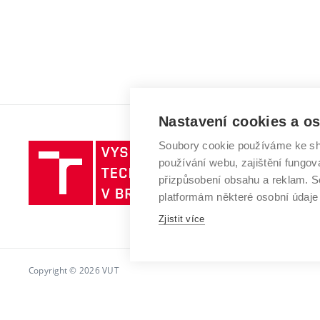
Nastavení cookies a o
Soubory cookie používáme ke sh
Vysoké
používání webu, zajištění fungová
učení
přizpůsobení obsahu a reklam.
technické
platformám některé osobní údaje
v
Zjistit více
Brně
Copyright © 2026 VUT