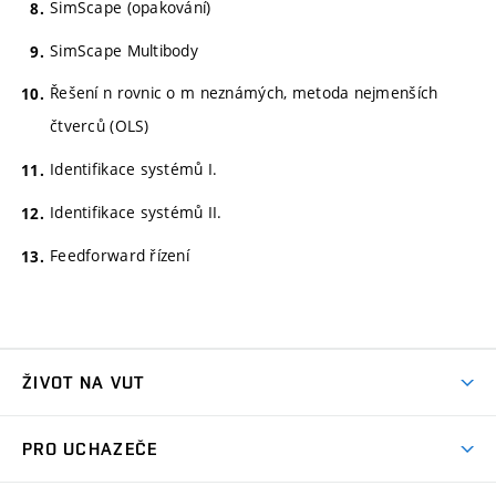
SimScape (opakování)
SimScape Multibody
Řešení n rovnic o m neznámých, metoda nejmenších
čtverců (OLS)
Identifikace systémů I.
Identifikace systémů II.
Feedforward řízení
ŽIVOT NA VUT
Atmosféra VUT
PRO UCHAZEČE
Prostory školy
Proč na VUT