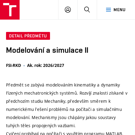
VUT
PŘIHLÁSIT
HLEDAT
MENU
SE
DETAIL PŘEDMĚTU
Modelování a simulace II
FSI-RKD
Ak. rok: 2026/2027
Předmět se zabývá modelováním kinematiky a dynamiky
řízených mechatronických systémů. Rozvíjí znalosti získané v
předchozím studiu Mechaniky, především směrem k
numerickému řešení problémů na počítači a simulačnímu
modelování. Mechanismy jsou chápány jakou soustavy
tuhých těles propojených vazbami.
Cvičení probíhají na počítači s využitím programu MATLAB.