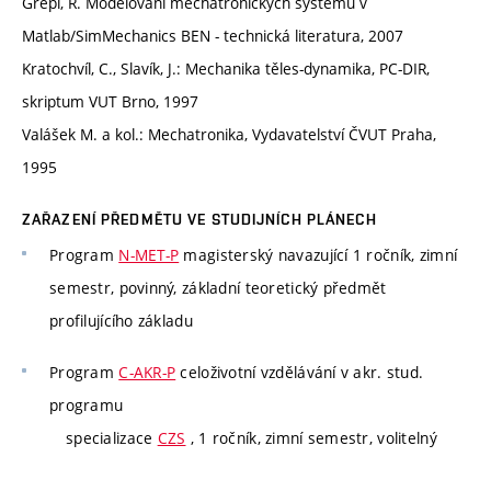
Grepl, R. Modelování mechatronických systémů v
Matlab/SimMechanics BEN - technická literatura, 2007
Kratochvíl, C., Slavík, J.: Mechanika těles-dynamika, PC-DIR,
skriptum VUT Brno, 1997
Valášek M. a kol.: Mechatronika, Vydavatelství ČVUT Praha,
1995
ZAŘAZENÍ PŘEDMĚTU VE STUDIJNÍCH PLÁNECH
Program
N-MET-P
magisterský navazující 1 ročník, zimní
semestr, povinný, základní teoretický předmět
profilujícího základu
Program
C-AKR-P
celoživotní vzdělávání v akr. stud.
programu
specializace
CZS
, 1 ročník, zimní semestr, volitelný