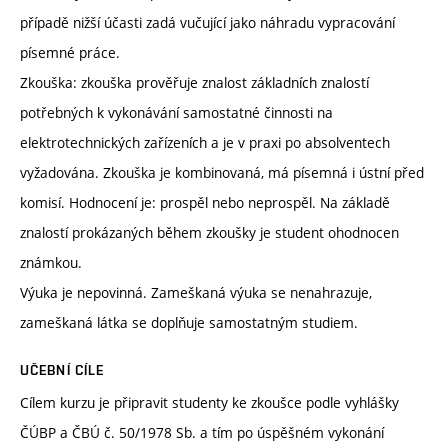
případě nižší účasti zadá vučující jako náhradu vypracování
písemné práce.
Zkouška: zkouška prověřuje znalost základních znalostí
potřebných k vykonávání samostatné činnosti na
elektrotechnických zařízeních a je v praxi po absolventech
vyžadována. Zkouška je kombinovaná, má písemná i ústní před
komisí. Hodnocení je: prospěl nebo neprospěl. Na základě
znalostí prokázaných během zkoušky je student ohodnocen
známkou.
Výuka je nepovinná. Zameškaná výuka se nenahrazuje,
zameškaná látka se doplňuje samostatným studiem.
UČEBNÍ CÍLE
Cílem kurzu je připravit studenty ke zkoušce podle vyhlášky
ČÚBP a ČBÚ č. 50/1978 Sb. a tím po úspěšném vykonání