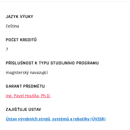
JAZYK VÝUKY
čeština
POČET KREDITŮ
7
PŘÍSLUŠNOST K TYPU STUDIJNÍHO PROGRAMU
magisterský navazující
GARANT PŘEDMĚTU
Ing. Pavel Houška, Ph.D.
ZAJIŠŤUJE ÚSTAV
Ústav výrobních strojů, systémů a robotiky (ÚVSSR)