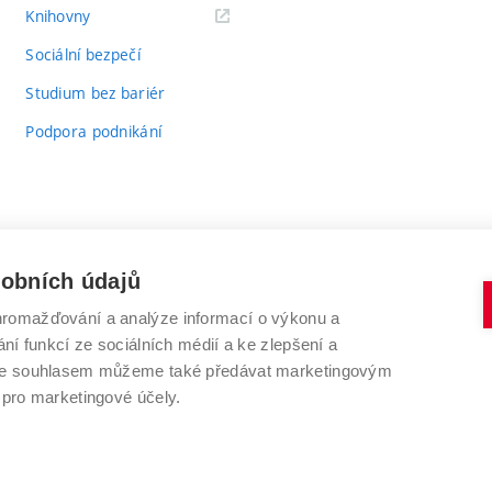
(externí
Knihovny
odkaz)
Sociální bezpečí
Studium bez bariér
Podpora podnikání
sobních údajů
romažďování a analýze informací o výkonu a
VYSOKÉ UČENÍ TECHNICKÉ V BRNĚ
ní funkcí ze sociálních médií a ke zlepšení a
Antonínská 548/1
www.vut.cz
 Se souhlasem můžeme také předávat marketingovým
602 00 Brno
vut@vutbr.cz
 pro marketingové účely.