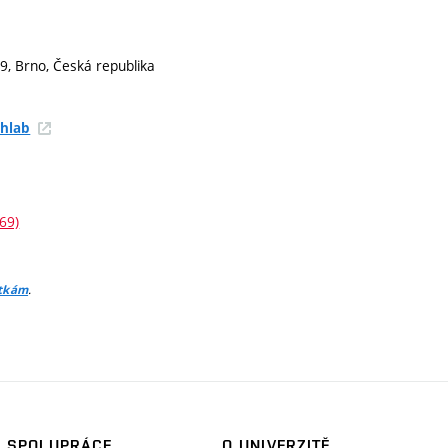
9, Brno, Česká republika
hlab
69)
.
itkám
SPOLUPRÁCE
O UNIVERZITĚ