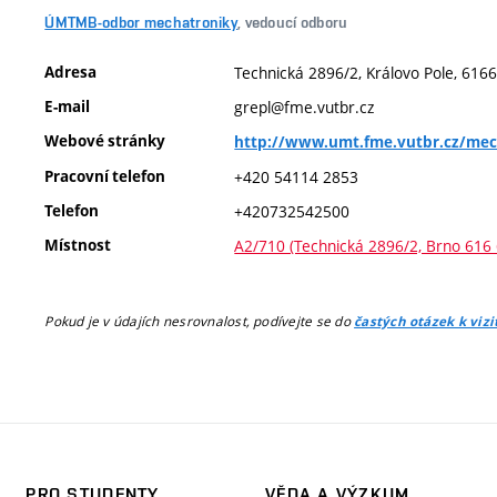
ÚMTMB-odbor mechatroniky
, vedoucí odboru
Adresa
Technická 2896/2, Královo Pole, 6166
E-mail
grepl@fme.vutbr.cz
Webové stránky
http://www.umt.fme.vutbr.cz/mec
Pracovní telefon
+420 54114 2853
Telefon
+420732542500
Místnost
A2/710 (Technická 2896/2, Brno 616 
Pokud je v údajích nesrovnalost, podívejte se do
častých otázek k viz
PRO STUDENTY
VĚDA A VÝZKUM