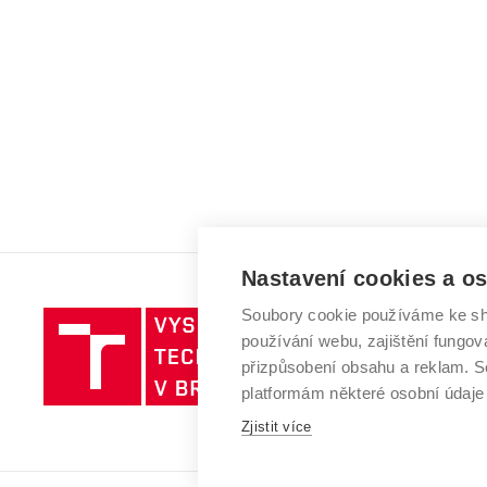
Nastavení cookies a o
Soubory cookie používáme ke sh
Vysoké
používání webu, zajištění fungová
učení
přizpůsobení obsahu a reklam.
technické
platformám některé osobní údaje
v
Zjistit více
Brně