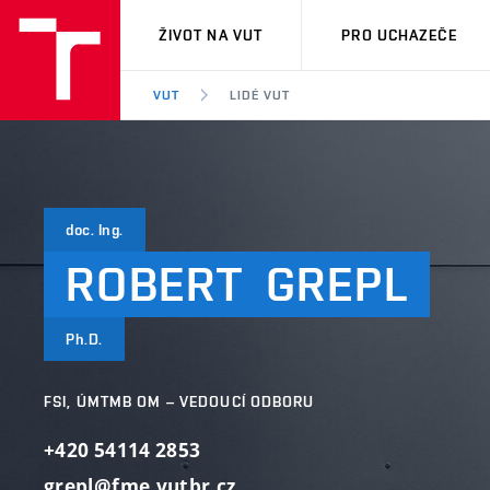
VUT
ŽIVOT NA VUT
PRO UCHAZEČE
VUT
LIDÉ VUT
doc. Ing.
ROBERT
GREPL
Ph.D.
FSI, ÚMTMB OM – VEDOUCÍ ODBORU
+420 54114 2853
grepl@fme.vutbr.cz