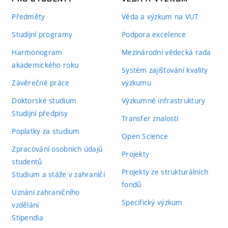
Předměty
Věda a výzkum na VUT
Studijní programy
Podpora excelence
Harmonogram
Mezinárodní vědecká rada
akademického roku
Systém zajišťování kvality
Závěrečné práce
výzkumu
Doktorské studium
Výzkumné infrastruktury
Studijní předpisy
Transfer znalostí
Poplatky za studium
Open Science
Zpracování osobních údajů
Projekty
studentů
Projekty ze strukturálních
Studium a stáže v zahraničí
fondů
Uznání zahraničního
Specifický výzkum
vzdělání
Stipendia