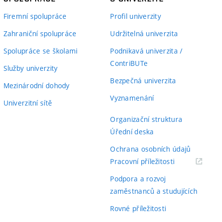
Firemní spolupráce
Profil univerzity
Zahraniční spolupráce
Udržitelná univerzita
Spolupráce se školami
Podnikavá univerzita /
ContriBUTe
Služby univerzity
Bezpečná univerzita
Mezinárodní dohody
Vyznamenání
Univerzitní sítě
Organizační struktura
Úřední deska
Ochrana osobních údajů
(externí
Pracovní příležitosti
odkaz)
Podpora a rozvoj
zaměstnanců a studujících
Rovné příležitosti