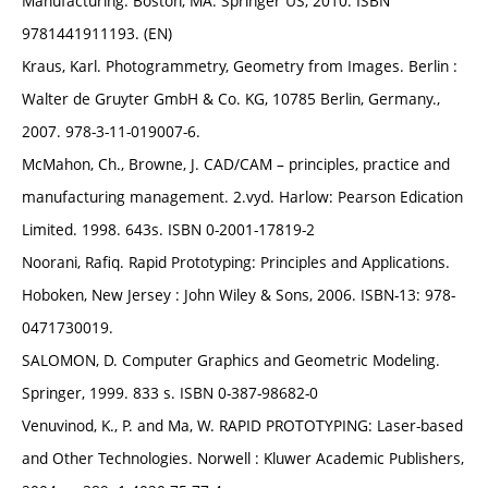
Manufacturing. Boston, MA: Springer US, 2010. ISBN
9781441911193. (EN)
Kraus, Karl. Photogrammetry, Geometry from Images. Berlin :
Walter de Gruyter GmbH & Co. KG, 10785 Berlin, Germany.,
2007. 978-3-11-019007-6.
McMahon, Ch., Browne, J. CAD/CAM – principles, practice and
manufacturing management. 2.vyd. Harlow: Pearson Edication
Limited. 1998. 643s. ISBN 0-2001-17819-2
Noorani, Rafiq. Rapid Prototyping: Principles and Applications.
Hoboken, New Jersey : John Wiley & Sons, 2006. ISBN-13: 978-
0471730019.
SALOMON, D. Computer Graphics and Geometric Modeling.
Springer, 1999. 833 s. ISBN 0-387-98682-0
Venuvinod, K., P. and Ma, W. RAPID PROTOTYPING: Laser-based
and Other Technologies. Norwell : Kluwer Academic Publishers,