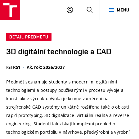
VUT
PŘIHLÁSIT
HLEDAT
MENU
SE
DETAIL PŘEDMĚTU
3D digitální technologie a CAD
FSI-RS1
Ak. rok: 2026/2027
Předmět seznamuje studenty s moderními digitálními
technologiemi a postupy používanými v procesu vývoje a
konstrukce výrobku. Výuka je kromě zaměření na
strojírenské CAD systémy unikátně rozšířena také o oblasti
rapid prototyping, 3D digitalizace, virtuální realita a reverse
engineering. Studenti tak získají komplexní přehled o
technologickém portfoliu v návrhové, předvýrobní a výrobní