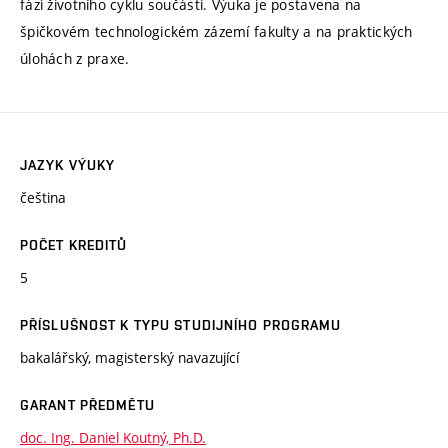
fázi životního cyklu součásti. Výuka je postavena na
špičkovém technologickém zázemí fakulty a na praktických
úlohách z praxe.
JAZYK VÝUKY
čeština
POČET KREDITŮ
5
PŘÍSLUŠNOST K TYPU STUDIJNÍHO PROGRAMU
bakalářský, magisterský navazující
GARANT PŘEDMĚTU
doc. Ing. Daniel Koutný, Ph.D.