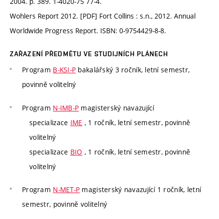
2004. p. 389. 1-4020-75 77-4.
Wohlers Report 2012. [PDF] Fort Collins : s.n., 2012. Annual
Worldwide Progress Report. ISBN: 0-9754429-8-8.
ZAŘAZENÍ PŘEDMĚTU VE STUDIJNÍCH PLÁNECH
Program
B-KSI-P
bakalářský 3 ročník, letní semestr,
povinně volitelný
Program
N-IMB-P
magisterský navazující
specializace
IME
, 1 ročník, letní semestr, povinně
volitelný
specializace
BIO
, 1 ročník, letní semestr, povinně
volitelný
Program
N-MET-P
magisterský navazující 1 ročník, letní
semestr, povinně volitelný