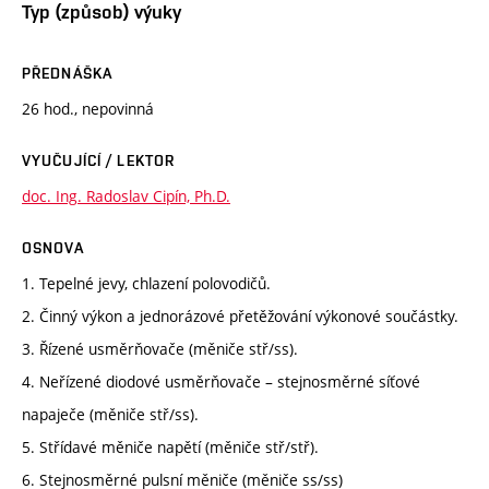
Typ (způsob) výuky
PŘEDNÁŠKA
26 hod., nepovinná
VYUČUJÍCÍ / LEKTOR
doc. Ing. Radoslav Cipín, Ph.D.
OSNOVA
1. Tepelné jevy, chlazení polovodičů.
2. Činný výkon a jednorázové přetěžování výkonové součástky.
3. Řízené usměrňovače (měniče stř/ss).
4. Neřízené diodové usměrňovače – stejnosměrné síťové
napaječe (měniče stř/ss).
5. Střídavé měniče napětí (měniče stř/stř).
6. Stejnosměrné pulsní měniče (měniče ss/ss)