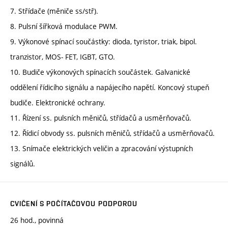
7. Střídače (měniče ss/stř).
8. Pulsní šířková modulace PWM.
9. Výkonové spínací součástky: dioda, tyristor, triak, bipol.
tranzistor, MOS- FET, IGBT, GTO.
10. Budiče výkonových spínacích součástek. Galvanické
oddělení řídicího signálu a napájecího napětí. Koncový stupeň
budiče. Elektronické ochrany.
11. Řízení ss. pulsních měničů, střídačů a usměrňovačů.
12. Řídicí obvody ss. pulsních měničů, střídačů a usměrňovačů.
13. Snímače elektrických veličin a zpracování výstupních
signálů.
CVIČENÍ S POČÍTAČOVOU PODPOROU
26 hod., povinná