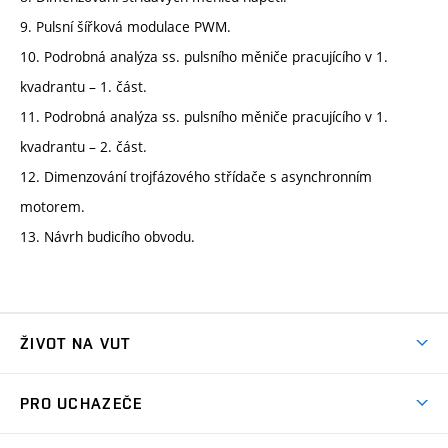
9. Pulsní šířková modulace PWM.
10. Podrobná analýza ss. pulsního měniče pracujícího v 1.
kvadrantu – 1. část.
11. Podrobná analýza ss. pulsního měniče pracujícího v 1.
kvadrantu – 2. část.
12. Dimenzování trojfázového střídače s asynchronním
motorem.
13. Návrh budicího obvodu.
ŽIVOT NA VUT
Atmosféra VUT
PRO UCHAZEČE
Prostory školy
Proč na VUT