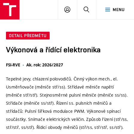
VUT
PŘIHLÁSIT
HLEDAT
MENU
SE
DETAIL PŘEDMĚTU
Výkonová a řídící elektronika
FSI-RVE
Ak. rok: 2026/2027
Tepelné jevy, chlazení polovodičů. Činný výkon mech., el.
Usměrňovače (měniče stř/ss). Střídavé měniče napětí
(měniče stř/stř). Stejnosměrné pulsní měniče (měniče ss/ss).
Střídače (měniče ss/stř). Řízení ss. pulsních měničů a
střídačů: Pulsní šířková modulace PWM. Výkonové spínací
součástky. Snímače elektrických veličin. Způsob řízení (stř/ss,
stř/stř, ss/stř). Řídicí obvody měničů (stř/ss, stř/stř, ss/stř).