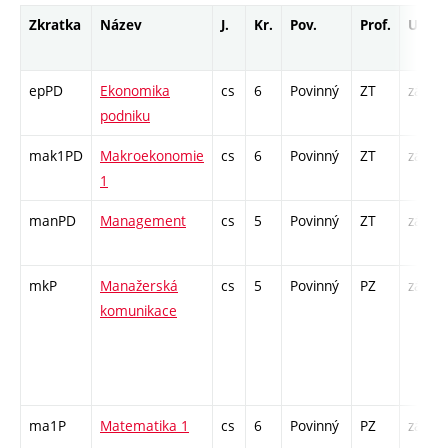
Zkratka
Název
J.
Kr.
Pov.
Prof.
Uk.
epPD
Ekonomika
cs
6
Povinný
ZT
zá,zk
podniku
mak1PD
Makroekonomie
cs
6
Povinný
ZT
zá,zk
1
manPD
Management
cs
5
Povinný
ZT
zá,zk
mkP
Manažerská
cs
5
Povinný
PZ
zá,zk
komunikace
ma1P
Matematika 1
cs
6
Povinný
PZ
zá,zk