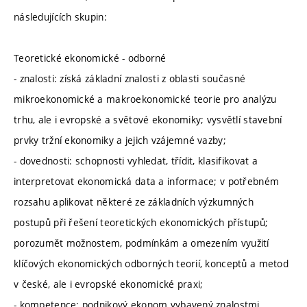
následujících skupin:
Teoretické ekonomické - odborné
- znalosti: získá základní znalosti z oblasti současné
mikroekonomické a makroekonomické teorie pro analýzu
trhu, ale i evropské a světové ekonomiky; vysvětlí stavební
prvky tržní ekonomiky a jejich vzájemné vazby;
- dovednosti: schopnosti vyhledat, třídit, klasifikovat a
interpretovat ekonomická data a informace; v potřebném
rozsahu aplikovat některé ze základních výzkumných
postupů při řešení teoretických ekonomických přístupů;
porozumět možnostem, podmínkám a omezením využití
klíčových ekonomických odborných teorií, konceptů a metod
v české, ale i evropské ekonomické praxi;
- kompetence: podnikový ekonom vybavený znalostmi