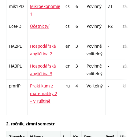
mik1PD
Mikroekonomie
cs
6
Povinný
ZT
zá,zk
1
ucePD
Účetnictví
cs
6
Povinný
PZ
zá,zk
HA2PL
Hospodářská
en
3
Povinně
-
zá,zk
angličtina 2
volitelný
HA3PL
Hospodářská
en
3
Povinně
-
zá,zk
angličtina 3
volitelný
pmrlP
Praktikum z
ru
4
Volitelný
-
kl
matematiky 2
– v ruštině
2. ročník, zimní semestr