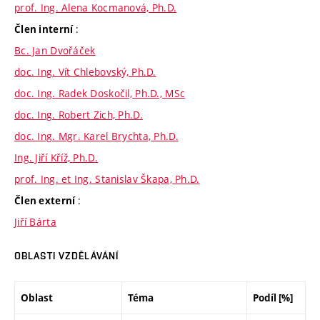
prof. Ing. Alena Kocmanová, Ph.D.
:
Člen interní
Bc. Jan Dvořáček
doc. Ing. Vít Chlebovský, Ph.D.
doc. Ing. Radek Doskočil, Ph.D., MSc
doc. Ing. Robert Zich, Ph.D.
doc. Ing. Mgr. Karel Brychta, Ph.D.
Ing. Jiří Kříž, Ph.D.
prof. Ing. et Ing. Stanislav Škapa, Ph.D.
:
Člen externí
Jiří Bárta
OBLASTI VZDĚLÁVÁNÍ
Oblast
Téma
Podíl [%]