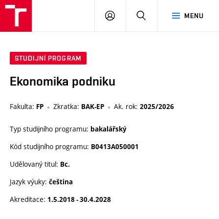
VUT
PŘIHLÁSIT
HLEDAT
MENU
SE
STUDIJNÍ PROGRAM
Ekonomika podniku
Fakulta:
Zkratka:
Ak. rok:
FP
BAK-EP
2025/2026
Typ studijního programu:
bakalářský
Kód studijního programu:
B0413A050001
Udělovaný titul:
Bc.
Jazyk výuky:
čeština
Akreditace:
1.5.2018 - 30.4.2028