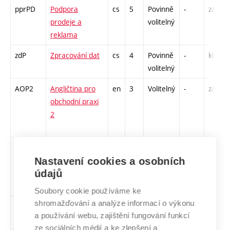
pprPD
Podpora
cs
5
Povinně
-
zá,zk
prodeje a
volitelný
reklama
zdP
Zpracování dat
cs
4
Povinně
-
kl
volitelný
AOP2
Angličtina pro
en
3
Volitelný
-
zá,zk
obchodní praxi
2
msmP
Aplikace
cs
3
Volitelný
-
kl
matematicko-
Nastavení cookies a osobních
údajů
statistických
metod
Soubory cookie používáme ke
shromažďování a analýze informací o výkonu
KepPD
Ekonomické
cs
3
Volitelný
-
kl
a používání webu, zajištění fungování funkcí
praktikum
ze sociálních médií a ke zlepšení a