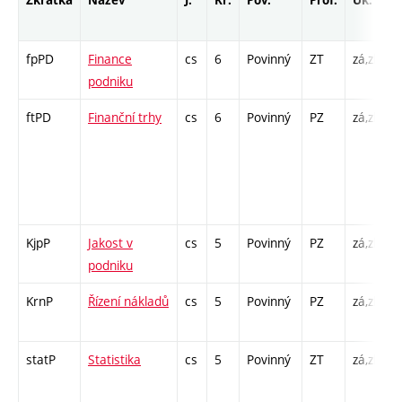
Zkratka
Název
J.
Kr.
Pov.
Prof.
Uk.
H
r
fpPD
Finance
cs
6
Povinný
ZT
zá,zk
P
podniku
C
ftPD
Finanční trhy
cs
6
Povinný
PZ
zá,zk
P
C
/
5
-
KjpP
Jakost v
cs
5
Povinný
PZ
zá,zk
P
podniku
C
KrnP
Řízení nákladů
cs
5
Povinný
PZ
zá,zk
P
C
statP
Statistika
cs
5
Povinný
ZT
zá,zk
P
C