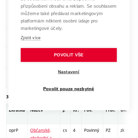
VYF002
Francouzština
cs
2
Volitelný
-
zá
přizpůsobení obsahu a reklam. Se souhlasem
pro začátečníky
můžeme také předávat marketingovým
platformám některé osobní údaje pro
2
marketingové účely.
VYI002
Italština pro
cs
2
Volitelný
-
zá
Zjistit více
začátečníky 2
VYN002
Němčina pro
cs
2
Volitelný
-
zá
POVOLIT VŠE
začátečníky 2
Nastavení
VYS002
Španělština pro
cs
2
Volitelný
-
zá
začátečníky 2
Povolit pouze nezbytné
3. ročník, zimní semestr
Zkratka
Název
J.
Kr.
Pov.
Prof.
Uk.
H
r
oprP
Občanské,
cs
4
Povinný
PZ
zk
P
obchodní a
S