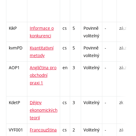
/
5
-
KikP
Informace o
cs
5
Povinně
-
zá,zk
P
konkurenci
volitelný
C
kvmPD
Kvantitativní
cs
5
Povinně
-
zá,zk
P
metody
volitelný
C
AOP1
Angličtina pro
en
3
Volitelný
-
zá,zk
C
obchodní
/
praxi 1
3
-
KdetP
Dějiny
cs
3
Volitelný
-
zk
P
ekonomických
teorií
VYF001
Francouzština
cs
2
Volitelný
-
zá
C