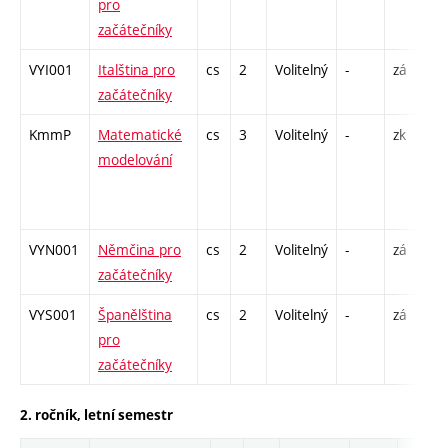
pro
začátečníky
VYI001
Italština pro
cs
2
Volitelný
-
zá
C
začátečníky
KmmP
Matematické
cs
3
Volitelný
-
zk
P
modelování
S
2
-
VYN001
Němčina pro
cs
2
Volitelný
-
zá
C
začátečníky
VYS001
Španělština
cs
2
Volitelný
-
zá
C
pro
začátečníky
2. ročník, letní semestr