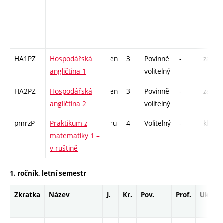
HA1PZ
Hospodářská
en
3
Povinně
-
zá,zk
angličtina 1
volitelný
HA2PZ
Hospodářská
en
3
Povinně
-
zá,zk
angličtina 2
volitelný
pmrzP
Praktikum z
ru
4
Volitelný
-
kl
matematiky 1 –
v ruštině
1. ročník, letní semestr
Zkratka
Název
J.
Kr.
Pov.
Prof.
Uk.