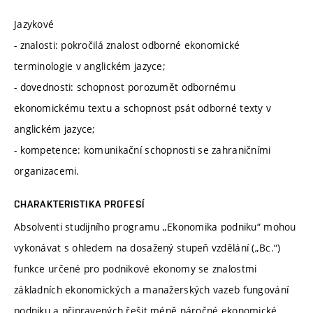
Jazykové
- znalosti: pokročilá znalost odborné ekonomické
terminologie v anglickém jazyce;
- dovednosti: schopnost porozumět odbornému
ekonomickému textu a schopnost psát odborné texty v
anglickém jazyce;
- kompetence: komunikační schopnosti se zahraničními
organizacemi.
CHARAKTERISTIKA PROFESÍ
Absolventi studijního programu „Ekonomika podniku“ mohou
vykonávat s ohledem na dosažený stupeň vzdělání („Bc.“)
funkce určené pro podnikové ekonomy se znalostmi
základních ekonomických a manažerských vazeb fungování
podniku a připravených řešit méně náročné ekonomické