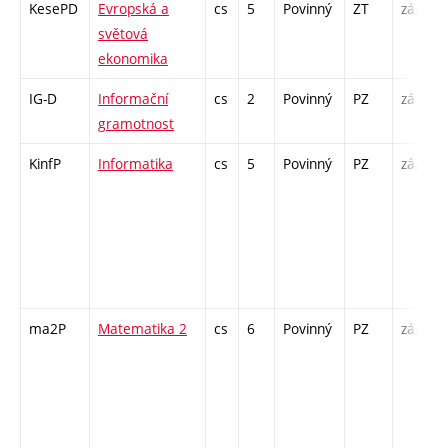
KesePD
Evropská a
cs
5
Povinný
ZT
zá,zk
světová
ekonomika
IG-D
Informační
cs
2
Povinný
PZ
zá
gramotnost
KinfP
Informatika
cs
5
Povinný
PZ
zá,zk
ma2P
Matematika 2
cs
6
Povinný
PZ
zá,zk