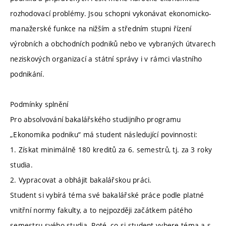
rozhodovací problémy. Jsou schopni vykonávat ekonomicko-
manažerské funkce na nižším a středním stupni řízení
výrobních a obchodních podniků nebo ve vybraných útvarech
neziskových organizací a státní správy i v rámci vlastního
podnikání.
Podmínky splnění
Pro absolvování bakalářského studijního programu
„Ekonomika podniku“ má student následující povinnosti:
1. Získat minimálně 180 kreditů za 6. semestrů, tj. za 3 roky
studia.
2. Vypracovat a obhájit bakalářskou práci.
Student si vybírá téma své bakalářské práce podle platné
vnitřní normy fakulty, a to nejpozději začátkem pátého
semestru svého studia. Poté, co si student vybere téma a s