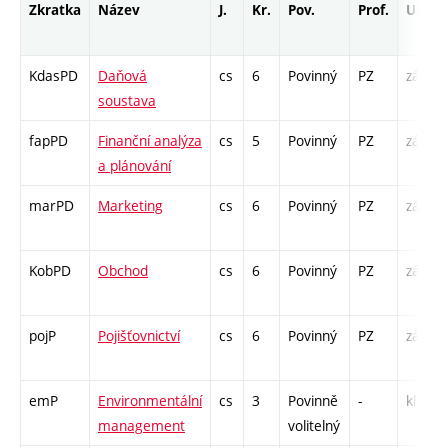
Zkratka
Název
J.
Kr.
Pov.
Prof.
Uk.
KdasPD
Daňová
cs
6
Povinný
PZ
zá,zk
soustava
fapPD
Finanční analýza
cs
5
Povinný
PZ
zá,zk
a plánování
marPD
Marketing
cs
6
Povinný
PZ
zá,zk
KobPD
Obchod
cs
6
Povinný
PZ
zá,zk
pojP
Pojišťovnictví
cs
6
Povinný
PZ
zá,zk
emP
Environmentální
cs
3
Povinně
-
kl
management
volitelný