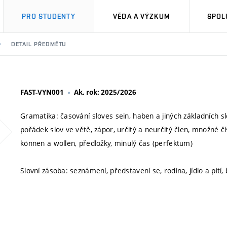
PRO STUDENTY
VĚDA A VÝZKUM
SPOL
DETAIL PŘEDMĚTU
FAST-VYN001
Ak. rok: 2025/2026
Gramatika: časování sloves sein, haben a jiných základních sl
pořádek slov ve větě, zápor, určitý a neurčitý člen, množné čí
können a wollen, předložky, minulý čas (perfektum)
Slovní zásoba: seznámení, představení se, rodina, jídlo a pití,