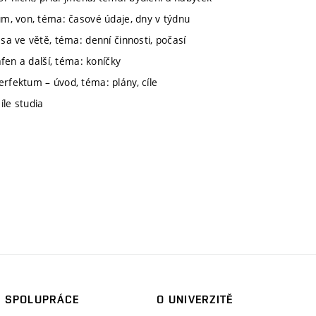
 um, von, téma: časové údaje, dny v týdnu
sa ve větě, téma: denní činnosti, počasí
afen a další, téma: koníčky
erfektum – úvod, téma: plány, cíle
íle studia
SPOLUPRÁCE
O UNIVERZITĚ