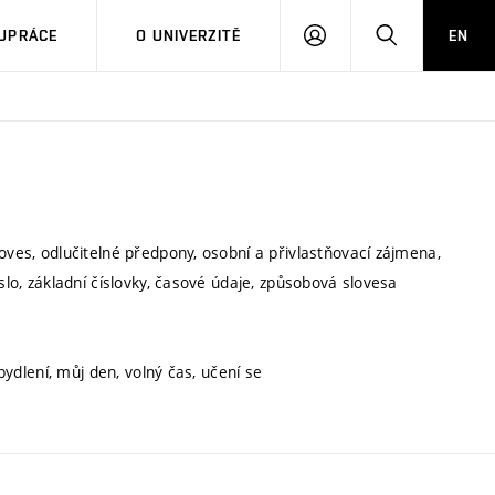
PŘIHLÁSIT
HLEDAT
UPRÁCE
O UNIVERZITĚ
EN
SE
oves, odlučitelné předpony, osobní a přivlastňovací zájmena,
slo, základní číslovky, časové údaje, způsobová slovesa
 bydlení, můj den, volný čas, učení se