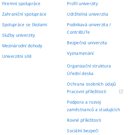
Firemní spolupráce
Profil univerzity
Zahraniční spolupráce
Udržitelná univerzita
Spolupráce se školami
Podnikavá univerzita /
ContriBUTe
Služby univerzity
Bezpečná univerzita
Mezinárodní dohody
Vyznamenání
Univerzitní sítě
Organizační struktura
Úřední deska
Ochrana osobních údajů
(externí
Pracovní příležitosti
odkaz)
Podpora a rozvoj
zaměstnanců a studujících
Rovné příležitosti
Sociální bezpečí