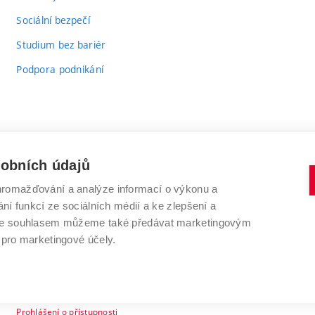
odkaz)
Sociální bezpečí
Studium bez bariér
Podpora podnikání
sobních údajů
romažďování a analýze informací o výkonu a
VYSOKÉ UČENÍ TECHNICKÉ V BRNĚ
ní funkcí ze sociálních médií a ke zlepšení a
Antonínská 548/1
www.vut.cz
 Se souhlasem můžeme také předávat marketingovým
602 00 Brno
vut@vutbr.cz
 pro marketingové účely.
Prohlášení o přístupnosti