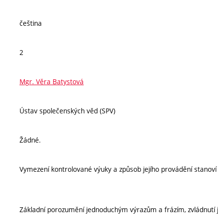
čeština
2
Mgr. Věra Batystová
Ústav společenských věd (SPV)
Žádné.
Vymezení kontrolované výuky a způsob jejího provádění stanov
Základní porozumění jednoduchým výrazům a frázím, zvládnutí 