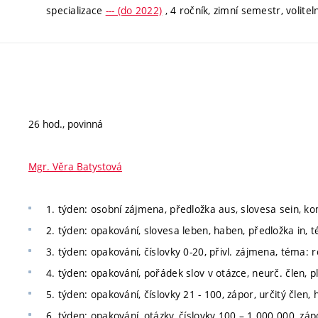
specializace
--- (do 2022)
, 4 ročník, zimní semestr, volitel
26 hod., povinná
Mgr. Věra Batystová
1. týden: osobní zájmena, předložka aus, slovesa sein,
2. týden: opakování, slovesa leben, haben, předložka in, 
3. týden: opakování, číslovky 0-20, přivl. zájmena, téma: 
4. týden: opakování, pořádek slov v otázce, neurč. člen, plu
5. týden: opakování, číslovky 21 - 100, zápor, určitý člen, 
6. týden: opakování, otázky, číslovky 100 – 1 000 000, záp