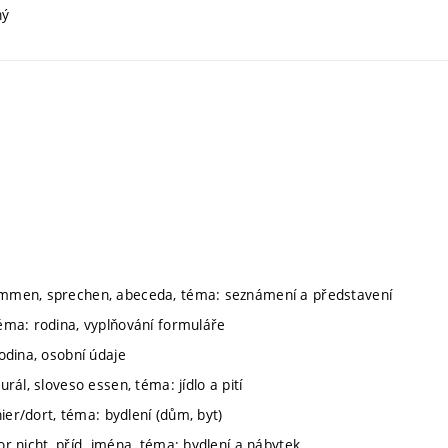
ný
 kommen, sprechen, abeceda, téma: seznámení a představení
téma: rodina, vyplňování formuláře
rodina, osobní údaje
rál, sloveso essen, téma: jídlo a pití
hier/dort, téma: bydlení (dům, byt)
or nicht, příd. jména, téma: bydlení a nábytek