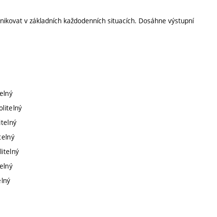
kovat v základních každodenních situacích. Dosáhne výstupní
elný
litelný
itelný
telný
itelný
elný
elný