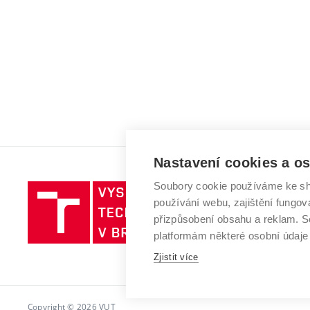
Nastavení cookies a o
Soubory cookie používáme ke sh
Vysoké
používání webu, zajištění fungová
učení
přizpůsobení obsahu a reklam.
technické
platformám některé osobní údaje
v
Brně
Zjistit více
Copyright © 2026 VUT