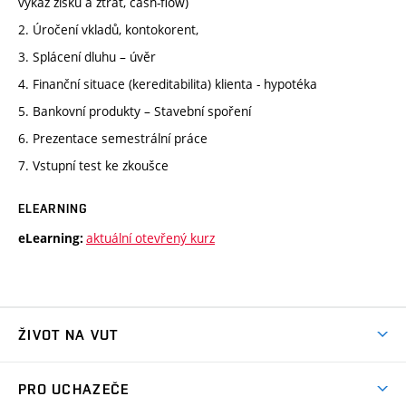
výkaz zisku a ztrát, cash-flow)
2. Úročení vkladů, kontokorent,
3. Splácení dluhu – úvěr
4. Finanční situace (kereditabilita) klienta - hypotéka
5. Bankovní produkty – Stavební spoření
6. Prezentace semestrální práce
7. Vstupní test ke zkoušce
ELEARNING
aktuální otevřený kurz
eLearning:
ŽIVOT NA VUT
Atmosféra VUT
PRO UCHAZEČE
Prostory školy