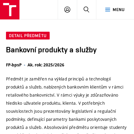
VUT
PŘIHLÁSIT
HLEDAT
MENU
SE
DETAIL PŘEDMĚTU
Bankovní produkty a služby
FP-bpsP
Ak. rok: 2025/2026
Předmět je zaměřen na výklad principů a technologií
produktů a služeb, nabízených bankovním klientům v rámci
retailového bankovnictví. V rámci výuky je zdůrazňováno
hledisko uživatele produktu, klienta. V potřebných
souvislostech jsou prezentovány legislativní a regulační
podmínky, definující parametry bankami poskytovaných
produktů a služeb. Absolvování předmětu orientuje studenty