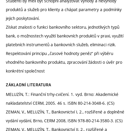
Studenti by měli být schopni analyzovat výhody a nevýhody
produktů a služeb pro klienty a chápat parametry a podmínky
jejich poskytování.
Získat znalosti o funkci bankovního sektoru, jednotlivých typů
bank, o možnostech využití bankovních produktů v praxi, využití
platebních instrumentů a bankovních služeb, eliminaci rizik.
Respektování principu „časové hodnoty peněz“ při výběru
vhodného bankovního produktu, zpracování žádosti o úvěr pro
konkrétní společnost
ZÁKLADNÍ LITERATURA
MELUZÍN, T.: Finanční trhy-cvičení. 1. vyd. Brno: Akademické
nakladatelství CERM, 2005. 46 s. ISBN 80-214-3048-6. (CS)
ZEMAN, V., MELUZÍN, T., Bankovnictví I, 2., rozšířené a doplněné
vydání vydání, Brno, CERM 2008, ISBN 978-80-214-3580-3. (CS)
ZEMAN, V., MELUZÍN, T., Bankovnictví II, 2., rozšířené a