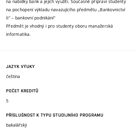
na nabídky bank a jejich využití. Současně připraví studenty
na pochopení výkladu navazujícího předmětu „Bankovnictví
II“ – bankovní podnikání“
Předmět je vhodný i pro studenty oboru manažerská
informatika.
JAZYK VÝUKY
čeština
POČET KREDITŮ
5
PŘÍSLUŠNOST K TYPU STUDIJNÍHO PROGRAMU
bakalářský