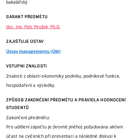
bakalářský
GARANT PŘEDMĚTU
doc. Ing. Petr Pirožek, Ph.D.
ZAJIŠŤUJE ÚSTAV
Ústav managementu (ÚM)
VSTUPNÍ ZNALOSTI
Znalosti z oblasti ekonomiky podniku, podnikové funkce,
hospodaření a výsledky.
ZPŮSOB ZAKONČENÍ PŘEDMĚTU A PRAVIDLA HODNOCENÍ
STUDENTŮ
Zakončení předmětu:
Pro udělení zápočtu je (kromě jiného) požadována aktivní
účast na cvičeních při presentaci a následné diskusi k