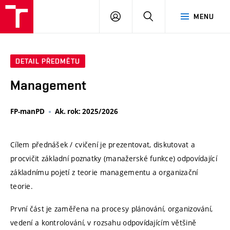
VUT
PŘIHLÁSIT
HLEDAT
MENU
SE
DETAIL PŘEDMĚTU
Management
FP-manPD
Ak. rok: 2025/2026
Cílem přednášek / cvičení je prezentovat, diskutovat a
procvičit základní poznatky (manažerské funkce) odpovídající
základnímu pojetí z teorie managementu a organizační
teorie.
První část je zaměřena na procesy plánování, organizování,
vedení a kontrolování, v rozsahu odpovídajícím většině