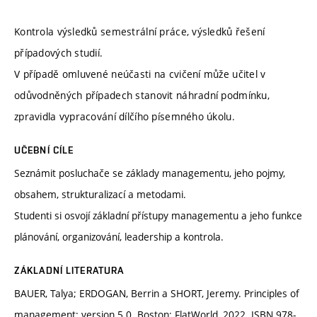
Kontrola výsledků semestrální práce, výsledků řešení
případových studií.
V případě omluvené neúčasti na cvičení může učitel v
odůvodněných případech stanovit náhradní podmínku,
zpravidla vypracování dílčího písemného úkolu.
UČEBNÍ CÍLE
Seznámit posluchače se základy managementu, jeho pojmy,
obsahem, strukturalizací a metodami.
Studenti si osvojí základní přístupy managementu a jeho funkce
plánování, organizování, leadership a kontrola.
ZÁKLADNÍ LITERATURA
BAUER, Talya; ERDOGAN, Berrin a SHORT, Jeremy. Principles of
management: version 5.0. Boston: FlatWorld, 2022. ISBN 978-