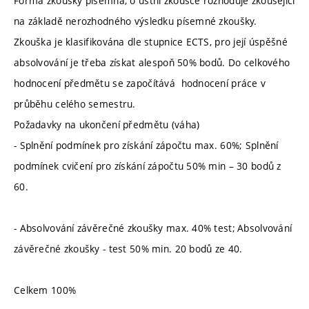
Forma zkoušky písemná, o ústní zkoušce rozhoduje zkoušející
na základě nerozhodného výsledku písemné zkoušky.
Zkouška je klasifikována dle stupnice ECTS, pro její úspěšné
absolvování je třeba získat alespoň 50% bodů. Do celkového
hodnocení předmětu se započítává hodnocení práce v
průběhu celého semestru.
Požadavky na ukončení předmětu (váha)
- Splnění podmínek pro získání zápočtu max. 60%; Splnění
podmínek cvičení pro získání zápočtu 50% min – 30 bodů z
60.
- Absolvování závěrečné zkoušky max. 40% test;
Absolvování
závěrečné zkoušky - test 50% min. 20 bodů ze 40.
Celkem 100%