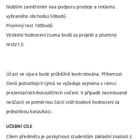
hlubším zaměřením naa podporu prodeje a reklamu
vybraného obchodu) 50bodů
Písemný test 100bodů
Výslední hodnocení (suma bodů za projekt a písemný
test)/1,5
Účast ve výuce bude průběžně kontrolována. Přítomost
členů jednotlivých týmů se vyžaduje zejména v rámci
prezentačních/konzultčních cvičení. V případě neomluvené
neůčasti se poměrnou částí sníží bodové hodnocení za
jednotlivou konzultaci.
UČEBNÍ CÍLE
Cílem předmětu je poskytnout studentům základní znalosti z