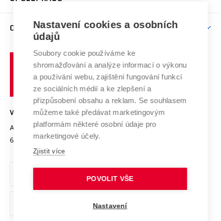
Brno
Podpora excelence
Závěrečné práce
Studium bez bariér
Zpracování osobních údajů uchazečů o studium
Firemní spolupráce
Mezinárodní vědecká rada
Nastavení cookies a osobních
O UNIVERZITĚ
Doktorské studium
Podpora podnikání
E-přihláška
údajů
Zahraniční spolupráce
Systém zajišťování kvality výzkumu
Profil univerzity
Spolupráce se školami
Soubory cookie používáme ke
Vysoké
Výzkumné infrastruktury
shromažďování a analýze informací o výkonu
Udržitelná univerzita
učení
Služby univerzity
Transfer znalostí
a používání webu, zajištění fungování funkcí
technické
Podnikavá univerzita / ContriBUTe
Mezinárodní dohody
ze sociálních médií a ke zlepšení a
Open Science
v
Bezpečná univerzita
přizpůsobení obsahu a reklam. Se souhlasem
Univerzitní sítě
Brně
Projekty
můžeme také předávat marketingovým
VYSOKÉ UČENÍ TECHNICKÉ V BRNĚ
Vyznamenání
platformám některé osobní údaje pro
Projekty ze strukturálních fondů
Antonínská 548/1
www.vut.cz
marketingové účely.
Organizační struktura
602 00 Brno
vut@vutbr.cz
Specifický výzkum
Zjistit více
Úřední deska
Ochrana osobních údajů
POVOLIT VŠE
(externí
Pracovní příležitosti
Nastavení
odkaz)
Podpora a rozvoj zaměstnanců a studujících