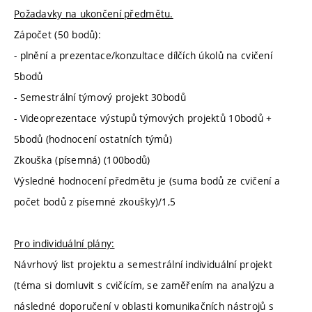
Požadavky na ukončení předmětu.
Zápočet (50 bodů):
- plnění a prezentace/konzultace dílčích úkolů na cvičení
5bodů
- Semestrální týmový projekt 30bodů
- Videoprezentace výstupů týmových projektů 10bodů +
5bodů (hodnocení ostatních týmů)
Zkouška (písemná) (100bodů)
Výsledné hodnocení předmětu je (suma bodů ze cvičení a
počet bodů z písemné zkoušky)/1,5
Pro individuální plány:
Návrhový list projektu a semestrální individuální projekt
(téma si domluvit s cvičícím, se zaměřením na analýzu a
následné doporučení v oblasti komunikačních nástrojů s