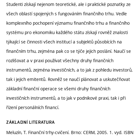
Studenti získají nejenom teoretické, ale i praktické poznatky ze
všech oblastí spojených s fungováním finančního trhu. Vedle
komplexního pochopení významu finančního trhu a finančního
systému pro ekonomiku každého státu získají rovněž znalosti
týkající se činnosti všech institucí a subjektů působících na
finančním trhu, zejména pak co se týče jejich poslání. Naučí se
rozlišovat a v praxi používat všechny druhy finančních
instrumentů, zejména investičních, a to jak z pohledu investorů,
tak i jejich emitentů. Rovněž se naučí plánovat a uskutečňovat
základní finanční operace se všemi druhy finančních
investičních instrumentů, a to jak v podnikové praxi, tak i při
řízení personálních financí.
ZÁKLADNÍ LITERATURA
Meluzín, T. Finanční trhy-cvičení. Brno: CERM, 2005. 1. vyd. ISBN