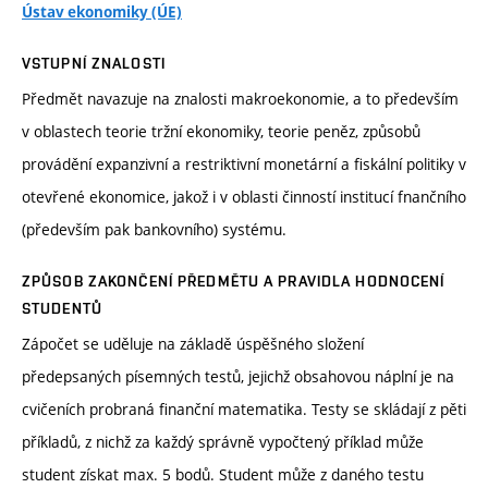
Ústav ekonomiky (ÚE)
VSTUPNÍ ZNALOSTI
Předmět navazuje na znalosti makroekonomie, a to především
v oblastech teorie tržní ekonomiky, teorie peněz, způsobů
provádění expanzivní a restriktivní monetární a fiskální politiky v
otevřené ekonomice, jakož i v oblasti činností institucí fnančního
(především pak bankovního) systému.
ZPŮSOB ZAKONČENÍ PŘEDMĚTU A PRAVIDLA HODNOCENÍ
STUDENTŮ
Zápočet se uděluje na základě úspěšného složení
předepsaných písemných testů, jejichž obsahovou náplní je na
cvičeních probraná finanční matematika. Testy se skládají z pěti
příkladů, z nichž za každý správně vypočtený příklad může
student získat max. 5 bodů. Student může z daného testu