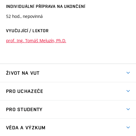
INDIVIDUÁLNÍ PŘÍPRAVA NA UKONČENÍ
52 hod., nepovinná
VYUČUJÍCÍ / LEKTOR
prof. Ing. Tomáš Meluzín, Ph.D.
ŽIVOT NA VUT
Atmosféra VUT
PRO UCHAZEČE
Prostory školy
Proč na VUT
Koleje
PRO STUDENTY
Studijní programy
Stravování
Předměty
Studijní předpisy
Studium a stáže v zahraničí
Stipendia
Dny otevřených dveří
VĚDA A VÝZKUM
Sport na VUT
(externí
Studijní programy
Poplatky za studium
Uznání zahraničního vzdělání
Knihovny
Aktivity pro juniory