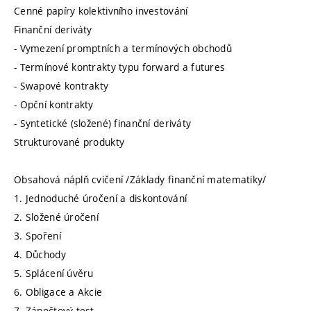
Cenné papíry kolektivního investování
Finanční deriváty
- Vymezení promptních a termínových obchodů
- Termínové kontrakty typu forward a futures
- Swapové kontrakty
- Opční kontrakty
- Syntetické (složené) finanční deriváty
Strukturované produkty
Obsahová náplň cvičení /Základy finanční matematiky/
1. Jednoduché úročení a diskontování
2. Složené úročení
3. Spoření
4. Důchody
5. Splácení úvěru
6. Obligace a Akcie
7. Zápočtový test