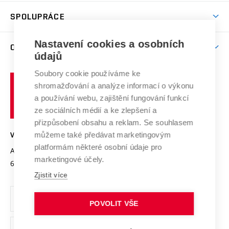
Studentský život
odkaz)
Věda a výzkum na VUT
Harmonogram akademického roku
Zpracování osobních údajů studentů
Sociální bezpečí
SPOLUPRÁCE
Celoživotní vzdělávání
Brno
Podpora excelence
Závěrečné práce
Studium bez bariér
Zpracování osobních údajů uchazečů o studium
Firemní spolupráce
Mezinárodní vědecká rada
Nastavení cookies a osobních
O UNIVERZITĚ
Doktorské studium
Podpora podnikání
E-přihláška
údajů
Zahraniční spolupráce
Systém zajišťování kvality výzkumu
Profil univerzity
Spolupráce se školami
Soubory cookie používáme ke
Vysoké
Výzkumné infrastruktury
shromažďování a analýze informací o výkonu
Udržitelná univerzita
učení
Služby univerzity
Transfer znalostí
a používání webu, zajištění fungování funkcí
technické
Podnikavá univerzita / ContriBUTe
Mezinárodní dohody
ze sociálních médií a ke zlepšení a
Open Science
v
Bezpečná univerzita
přizpůsobení obsahu a reklam. Se souhlasem
Univerzitní sítě
Brně
Projekty
můžeme také předávat marketingovým
VYSOKÉ UČENÍ TECHNICKÉ V BRNĚ
Vyznamenání
platformám některé osobní údaje pro
Projekty ze strukturálních fondů
Antonínská 548/1
www.vut.cz
marketingové účely.
Organizační struktura
602 00 Brno
vut@vutbr.cz
Specifický výzkum
Zjistit více
Úřední deska
Ochrana osobních údajů
POVOLIT VŠE
(externí
Pracovní příležitosti