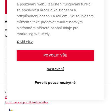
učení
Služby univerzity
Transfer znalostí
a používání webu, zajištění fungování funkcí
technické
Podnikavá univerzita / ContriBUTe
Mezinárodní dohody
ze sociálních médií a ke zlepšení a
Open Science
v
Bezpečná univerzita
přizpůsobení obsahu a reklam. Se souhlasem
Univerzitní sítě
Brně
Projekty
můžeme také předávat marketingovým
VYSOKÉ UČENÍ TECHNICKÉ V BRNĚ
Vyznamenání
platformám některé osobní údaje pro
Projekty ze strukturálních fondů
Antonínská 548/1
www.vut.cz
marketingové účely.
Organizační struktura
602 00 Brno
vut@vutbr.cz
Specifický výzkum
Zjistit více
Úřední deska
Ochrana osobních údajů
POVOLIT VŠE
(externí
Pracovní příležitosti
Nastavení
odkaz)
Podpora a rozvoj zaměstnanců a studujících
Povolit pouze nezbytné
Rovné příležitosti
Copyright © 2026 VUT
Sociální bezpečí
Prohlášení o přístupnosti
HR Award
Informace o používání cookies