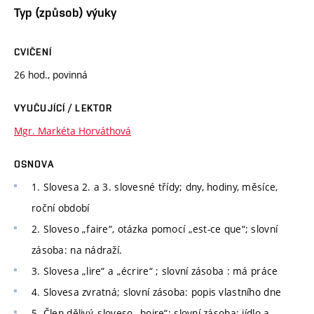
Typ (způsob) výuky
CVIČENÍ
26 hod., povinná
VYUČUJÍCÍ / LEKTOR
Mgr. Markéta Horváthová
OSNOVA
1. Slovesa 2. a 3. slovesné třídy; dny, hodiny, měsíce,
roční období
2. Sloveso „faire“, otázka pomocí „est-ce que“; slovní
zásoba: na nádraží.
3. Slovesa „lire“ a „écrire“ ; slovní zásoba : má práce
4. Slovesa zvratná; slovní zásoba: popis vlastního dne
5. Člen dělivý, sloveso „boire“; slovní zásoba: jídlo a