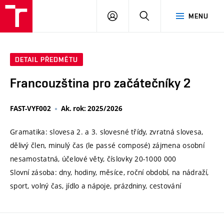
VUT
PŘIHLÁSIT
HLEDAT
MENU
SE
DETAIL PŘEDMĚTU
Francouzština pro začátečníky 2
FAST-VYF002
Ak. rok: 2025/2026
Gramatika: slovesa 2. a 3. slovesné třídy, zvratná slovesa,
dělivý člen, minulý čas (le passé composé) zájmena osobní
nesamostatná, účelové věty, číslovky 20-1000 000
Slovní zásoba: dny, hodiny, měsíce, roční období, na nádraží,
sport, volný čas, jídlo a nápoje, prázdniny, cestování