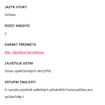
JAZYK VÝUKY
čeština
POČET KREDITŮ
2
GARANT PŘEDMĚTU
Mgr. Markéta Horváthová
ZAJIŠŤUJE ÚSTAV
Ústav společenských věd (SPV)
VSTUPNÍ ZNALOSTI
V rozsahu povinně volitelných předmětů Francouzština pro
začátečníky I